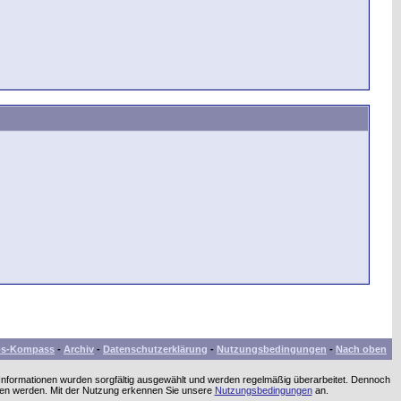
bs-Kompass
-
Archiv
-
Datenschutzerklärung
-
Nutzungsbedingungen
-
Nach oben
 Informationen wurden sorgfältig ausgewählt und werden regelmäßig überarbeitet. Dennoch
men werden. Mit der Nutzung erkennen Sie unsere
Nutzungsbedingungen
an.