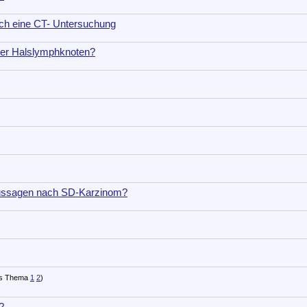
rch eine CT- Untersuchung
ler Halslymphknoten?
Aussagen nach SD-Karzinom?
1
2
)