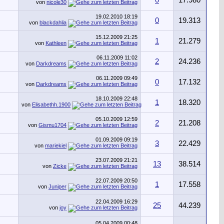
0
17.980
von
nicole30
19.02.2010
18:19
0
19.313
von
blackdahlia
15.12.2009
21:25
1
21.279
von
Kathleen
06.11.2009
11:02
2
24.236
von
Darkdreams
06.11.2009
09:49
0
17.132
von
Darkdreams
18.10.2009
22:48
1
18.320
von
Elisabethh.1900
05.10.2009
12:59
2
21.208
von
Gismu1704
01.09.2009
09:19
3
22.429
von
mariekiel
23.07.2009
21:21
13
38.514
von
Zicke
22.07.2009
20:50
1
17.558
von
Juniper
22.04.2009
16:29
25
44.239
von
joy
05.04.2009
00:48