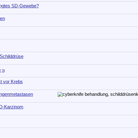
rengtes SD-Gewebe?
nen
Schilddrüse
2
3
)
st vor Krebs
ungenmetastasen
 SD-Karzinom