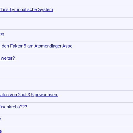
iff ins Lymphatische System
ng
m den Faktor 5 am Atomendlager Asse
 weiter?
naten von 2auf 3,5 gewachsen.
rüsenkrebs???
a
e