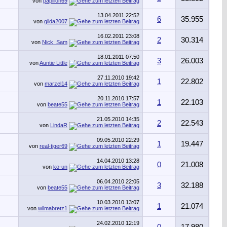
von
papillon69
13.04.2011
22:52
6
35.955
von
gilda2007
16.02.2011
23:08
2
30.314
von
Nick_Sam
18.01.2011
07:50
3
26.003
von
Auntie Little
27.11.2010
19:42
1
22.802
von
marzel14
20.11.2010
17:57
1
22.103
von
beate55
21.05.2010
14:35
2
22.543
von
LindaR
09.05.2010
22:29
1
19.447
von
real-tiger69
14.04.2010
13:28
0
21.008
von
ko-un
06.04.2010
22:05
3
32.188
von
beate55
10.03.2010
13:07
1
21.074
von
wilmabretz1
24.02.2010
12:19