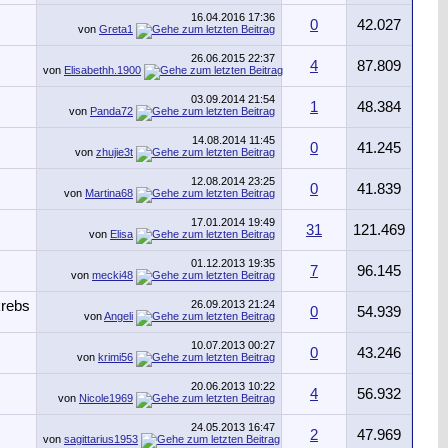
16.04.2016
17:36
0
42.027
von
Greta1
26.06.2015
22:37
4
87.809
von
Elisabethh.1900
03.09.2014
21:54
1
48.384
von
Panda72
14.08.2014
11:45
0
41.245
von
zhujie3t
12.08.2014
23:25
0
41.839
von
Martina68
17.01.2014
19:49
31
121.469
von
Elisa
01.12.2013
19:35
7
96.145
von
mecki48
26.09.2013
21:24
0
54.939
von
Angeli
10.07.2013
00:27
0
43.246
von
krimi56
20.06.2013
10:22
4
56.932
von
Nicole1969
24.05.2013
16:47
2
47.969
von
sagittarius1953