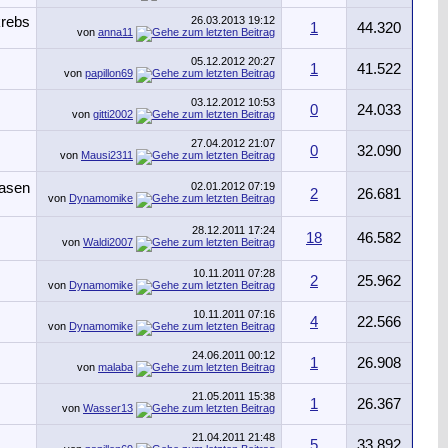
26.03.2013
19:12
1
44.320
von
anna11
05.12.2012
20:27
1
41.522
von
papillon69
03.12.2012
10:53
0
24.033
von
gitti2002
27.04.2012
21:07
0
32.090
von
Mausi2311
02.01.2012
07:19
2
26.681
von
Dynamomike
28.12.2011
17:24
18
46.582
von
Waldi2007
10.11.2011
07:28
2
25.962
von
Dynamomike
10.11.2011
07:16
4
22.566
von
Dynamomike
24.06.2011
00:12
1
26.908
von
malaba
21.05.2011
15:38
1
26.367
von
Wasser13
21.04.2011
21:48
5
33.892