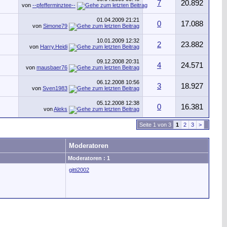
7
20.892
von
--pfefferminztee--
01.04.2009
21:21
0
17.088
von
Simone79
10.01.2009
12:32
2
23.882
von
Harry.Heidi
09.12.2008
20:31
4
24.571
von
mausbaer76
06.12.2008
10:56
3
18.927
von
Sven1983
05.12.2008
12:38
0
16.381
von
Aleks
Seite 1 von 3
1
2
3
>
Moderatoren
Moderatoren : 1
gitti2002