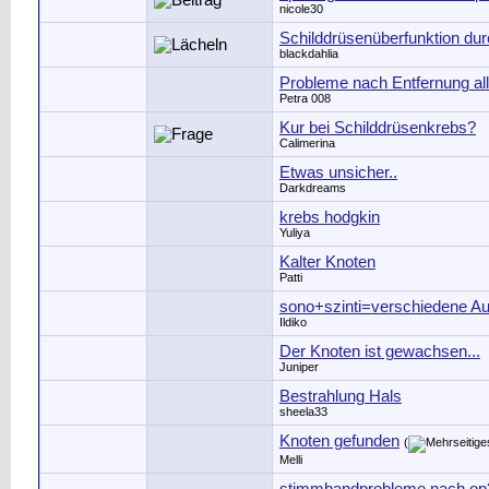
nicole30
Schilddrüsenüberfunktion du
blackdahlia
Probleme nach Entfernung al
Petra 008
Kur bei Schilddrüsenkrebs?
Calimerina
Etwas unsicher..
Darkdreams
krebs hodgkin
Yuliya
Kalter Knoten
Patti
sono+szinti=verschiedene 
Ildiko
Der Knoten ist gewachsen...
Juniper
Bestrahlung Hals
sheela33
Knoten gefunden
(
Melli