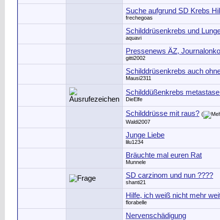
Suche aufgrund SD Krebs Hil
frechegoas
Schilddrüsenkrebs und Lung
aquavi
Pressenews ÄZ, Journalonko
gitti2002
Schilddrüsenkrebs auch ohn
Mausi2311
Schilddüßenkrebs metastase
DieElfe
Schilddrüsse mit raus?
(
Waldi2007
Junge Liebe
lilu1234
Bräuchte mal euren Rat
Munnele
SD carzinom und nun ????
shanti21
Hilfe, ich weiß nicht mehr weit
florabelle
Nervenschädigung