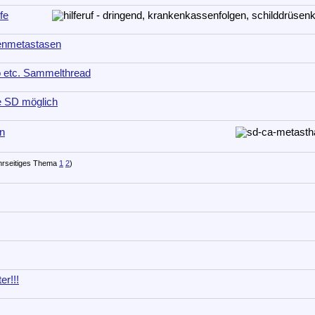
fe
enmetastasen
 etc. Sammelthread
e SD möglich
n
1
2
)
er!!!