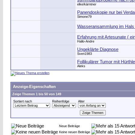
stimmbandprobleme nach op
elke/kärntner
Panendoskopie nur bei Verda
Simone79
Wasseransammlung im Hals 
Erfahrung mit Artesunate ( ein
Hallo-Andre
Ungeklärte Diagnose
Sven1983
Follikulärer Tumor mit Hürthle
Aleks
Anzeige-Eigenschaften
Zeige Themen 1 bis 50 von 149
Sortiert nach
Reihenfolge
Alter
Neue Beiträge
Keine neuen Beiträge