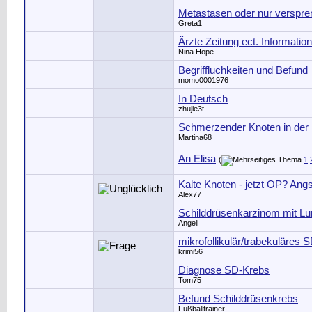
Metastasen oder nur versp
Greta1
Ärzte Zeitung ect. Informatio
Nina Hope
Begriffluchkeiten und Befund
momo0001976
In Deutsch
zhujie3t
Schmerzender Knoten in der 
Martina68
An Elisa
(
1
Kalte Knoten - jetzt OP? Ang
Alex77
Schilddrüsenkarzinom mit L
Angeli
mikrofollikulär/trabekuläres
krimi56
Diagnose SD-Krebs
Tom75
Befund Schilddrüsenkrebs
Fußballtrainer