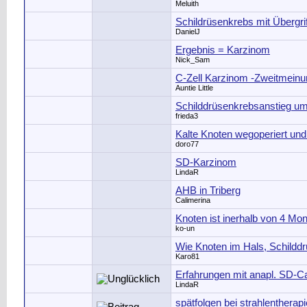
Meluith
Schildrüsenkrebs mit Übergr
DanielJ
Ergebnis = Karzinom
Nick_Sam
C-Zell Karzinom -Zweitmeinu
Auntie Little
Schilddrüsenkrebsanstieg u
frieda3
Kalte Knoten wegoperiert und
doro77
SD-Karzinom
LindaR
AHB in Triberg
Calimerina
Knoten ist inerhalb von 4 Mo
ko-un
Wie Knoten im Hals, Schildd
Karo81
Erfahrungen mit anapl. SD-C
LindaR
spätfolgen bei strahlentherapi