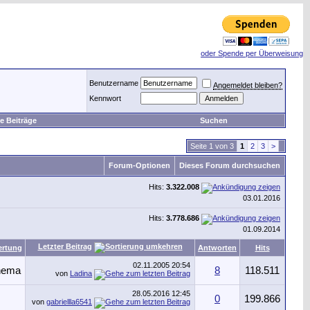
oder Spende per Überweisung
Benutzername
Angemeldet bleiben?
Kennwort
e Beiträge
Suchen
Seite 1 von 3
1
2
3
>
Forum-Optionen
Dieses Forum durchsuchen
Hits:
3.322.008
03.01.2016
Hits:
3.778.686
01.09.2014
Letzter Beitrag
rtung
Antworten
Hits
02.11.2005
20:54
8
118.511
von
Ladina
28.05.2016
12:45
0
199.866
von
gabriellla6541