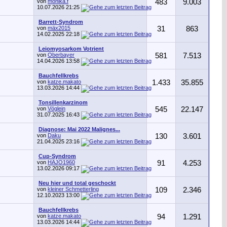
von
monika.f
483
9.003
10.07.2026
21:25
Barrett-Syndrom
von
mäx2015
31
863
14.02.2025
22:18
Leiomyosarkom Votrient
von
Oberbayer
581
7.513
14.04.2026
13:58
Bauchfellkrebs
von
katze.makato
1.433
35.855
13.03.2026
14:44
Tonsillenkarzinom
von
Vöglein
545
22.147
31.07.2025
16:43
Diagnose: Mai 2022 Malignes...
von
Daku
130
3.601
21.04.2025
23:16
Cup-Syndrom
von
HAJO1960
91
4.253
13.02.2026
09:17
Neu hier und total geschockt
von
kleiner Schmetterling
109
2.346
12.10.2023
13:00
Bauchfellkrebs
von
katze.makato
94
1.291
13.03.2026
14:44