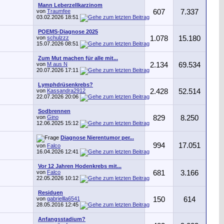
Mann Leberzellkarzinom
von
Traumfee
607
7.337
03.02.2026
18:51
POEMS-Diagnose 2025
von
schulzzz
1.078
15.180
15.07.2026
08:51
Zum Mut machen für alle mit...
von
M aus N
2.134
69.534
20.07.2026
17:11
Lymphdrüsenkrebs?
von
Kassandra2912
2.428
52.514
22.07.2026
20:06
Sodbrennen
von
Gino
829
8.250
12.06.2025
15:12
Diagnose Nierentumor per...
994
17.051
von
Falco
16.04.2026
12:41
Vor 12 Jahren Hodenkrebs mit...
von
Falco
681
3.166
22.05.2026
10:12
Residuen
von
gabriellla6541
150
614
28.05.2016
12:45
Anfangsstadium?