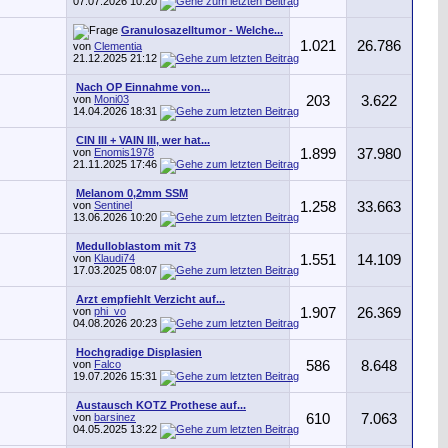
07.07.2026
10:20
Granulosazelltumor - Welche...
1.021
26.786
von
Clementia
21.12.2025
21:12
Nach OP Einnahme von...
von
Moni03
203
3.622
14.04.2026
18:31
CIN III + VAIN III, wer hat...
von
Enomis1978
1.899
37.980
21.11.2025
17:46
Melanom 0,2mm SSM
von
Sentinel
1.258
33.663
13.06.2026
10:20
Medulloblastom mit 73
von
Klaudi74
1.551
14.109
17.03.2025
08:07
Arzt empfiehlt Verzicht auf...
von
phi_vo
1.907
26.369
04.08.2026
20:23
Hochgradige Displasien
von
Falco
586
8.648
19.07.2026
15:31
Austausch KOTZ Prothese auf...
von
barsinez
610
7.063
04.05.2025
13:22