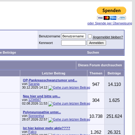
oder Spende per Überweisung
Benutzername
Angemeldet bleiben?
Kennwort
e Beiträge
Suchen
Dieses Forum durchsuchen
Letzter Beitrag
Themen
Beiträge
OP-Pankreasschwanztumor und...
von
Saranja
947
14.110
30.12.2025
14:12
Neu hier und bitte um...
von
1234567
304
1.625
02.08.2026
11:53
Polyneuropathie unter...
von
Sonnenhut
10.738
251.624
28.07.2026
22:57
Ist hier keiner mehr aktiv????
von
Falco
1.262
26.321