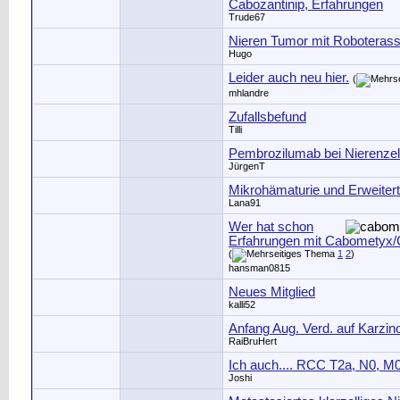
Cabozantinip, Erfahrungen
Trude67
Nieren Tumor mit Roboterassi
Hugo
Leider auch neu hier.
(
mhlandre
Zufallsbefund
Tilli
Pembrozilumab bei Nierenzel
JürgenT
Mikrohämaturie und Erweiter
Lana91
Wer hat schon
Erfahrungen mit Cabometyx/
(
1
2
)
hansman0815
Neues Mitglied
kalli52
Anfang Aug. Verd. auf Karzi
RaiBruHert
Ich auch.... RCC T2a, N0, M
Joshi