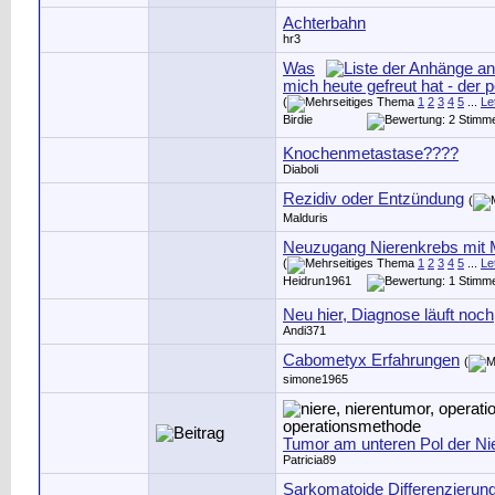
Achterbahn
hr3
Was
mich heute gefreut hat - der 
(
1
2
3
4
5
...
Le
Birdie
Knochenmetastase????
Diaboli
Rezidiv oder Entzündung
(
Malduris
Neuzugang Nierenkrebs mit 
(
1
2
3
4
5
...
Le
Heidrun1961
Neu hier, Diagnose läuft noch
Andi371
Cabometyx Erfahrungen
(
simone1965
Tumor am unteren Pol der Ni
Patricia89
Sarkomatoide Differenzierun