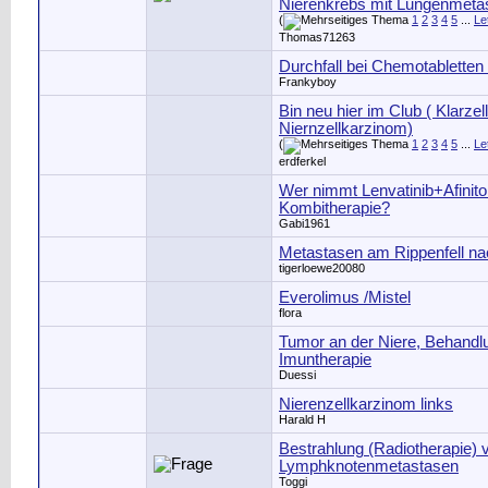
Nierenkrebs mit Lungenmeta
(
1
2
3
4
5
...
Le
Thomas71263
Durchfall bei Chemotabletten
Frankyboy
Bin neu hier im Club ( Klarzel
Niernzellkarzinom)
(
1
2
3
4
5
...
Le
erdferkel
Wer nimmt Lenvatinib+Afinito
Kombitherapie?
Gabi1961
Metastasen am Rippenfell na
tigerloewe20080
Everolimus /Mistel
flora
Tumor an der Niere, Behandl
Imuntherapie
Duessi
Nierenzellkarzinom links
Harald H
Bestrahlung (Radiotherapie) 
Lymphknotenmetastasen
Toggi