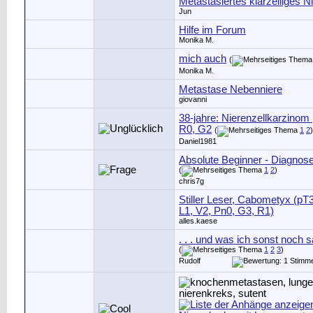
Metastasiertes klarzelliges N
Jun
Hilfe im Forum
Monika M.
mich auch
(
Monika M.
Metastase Nebenniere
giovanni
38-jahre: Nierenzellkarzinom
R0, G2
(
1
2
)
Daniel1981
Absolute Beginner - Diagnose
(
1
2
)
chris7g
Stiller Leser, Cabometyx (pT
L1, V2, Pn0, G3, R1)
alles.kaese
. . . und was ich sonst noch sa
(
1
2
3
)
Rudolf