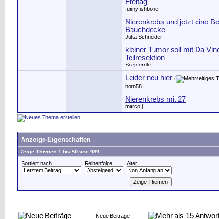
Freitag
funnyfishbone
Nierenkrebs und jetzt eine Be
Bauchdecke
Jutta Schneider
kleiner Tumor soll mit Da Vinc
Teilresektion
Seepferdle
Leider neu hier
(
horn58
Nierenkrebs mit 27
marco.j
Anzeige-Eigenschaften
Zeige Themen 1 bis 50 von 989
Sortiert nach
Reihenfolge
Alter
Neue Beiträge