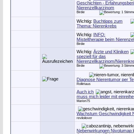
Geschichten - Erfahrungsber
Nierenzellkarzinom
Birdie
Wichtig:
Buchtipps zum
Thema: Nierenkrebs
Wichtig:
INFO:
Misteltherapie beim Nierenze
Birdie
Wichtig:
Ärzte und Kliniken
speziell für das
Nierenzellkarzinom/Nierenkr
Birdie
Diagnose Nierentumor per Te
Rollimaus
Auch ich
muss mich leider mit einreih
Marion75
Wachstum Geschwindigkeit 
reviloilover
Nebenwirkungen Nivolumap k