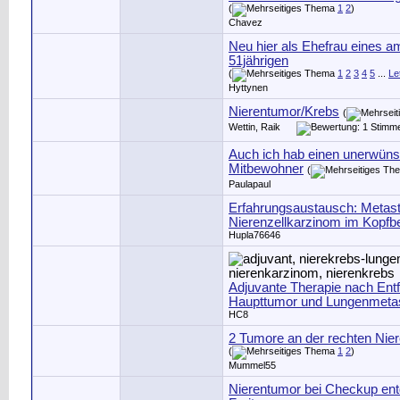
(
1
2
)
Chavez
Neu hier als Ehefrau eines 
51jährigen
(
1
2
3
4
5
...
Le
Hyttynen
Nierentumor/Krebs
(
Wettin, Raik
Auch ich hab einen unerwün
Mitbewohner
(
Paulapaul
Erfahrungsaustausch: Metas
Nierenzellkarzinom im Kopfbe
Hupla76646
Adjuvante Therapie nach Ent
Haupttumor und Lungenmeta
HC8
2 Tumore an der rechten Nie
(
1
2
)
Mummel55
Nierentumor bei Checkup ent