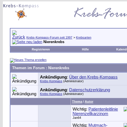
Krebs-Kompass-Forum seit 1997
>
Krebsarten
Nierenkrebs
Registrieren
Hilfe
Kalend
Themen im Forum
: Nierenkrebs
Ankündigung
:
Über den Krebs-Kompass
Krebs-Kompass
(Administrator)
Ankündigung
:
Datenschutzerklärung
Krebs-Kompass
(Administrator)
Thema
/
Autor
Wichtig:
Patientenleitlinie
Nierenzellkarzinom
Jan64
Wichtig:
Mutmach-