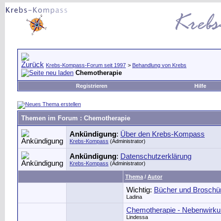
Krebs-Kompass-Forum seit 1997
>
Behandlung von Krebs
Chemotherapie
Registrieren
Hilfe
Themen im Forum
: Chemotherapie
Ankündigung
:
Über den Krebs-Kompass
Krebs-Kompass
(Administrator)
Ankündigung
:
Datenschutzerklärung
Krebs-Kompass
(Administrator)
Thema
/
Autor
Wichtig:
Bücher und Broschü
Ladina
Chemotherapie - Nebenwirkun
Lindessa