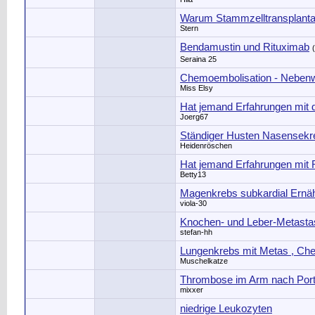
Warum Stammzelltransplantati
Stern
Bendamustin und Rituximab
(
Seraina 25
Chemoembolisation - Nebenw
Miss Elsy
Hat jemand Erfahrungen mit 
Joerg67
Ständiger Husten Nasensekre
Heidenröschen
Hat jemand Erfahrungen mit
Betty13
Magenkrebs subkardial Ern
viola-30
Knochen- und Leber-Metastas
stefan-hh
Lungenkrebs mit Metas , Che
Muschelkatze
Thrombose im Arm nach Por
mixxer
niedrige Leukozyten