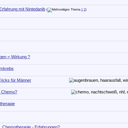
Erfahrung mit Nintedanib
(
1
2
)
gen = Wirkung ?
rmkrebs
Tricks für Männer
d Chemo?
therapie
, Chemotherapie - Erfahrungen?