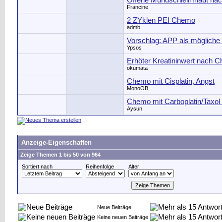
Offene Mundschleimhaut nac
Francine
2 ZYklen PEI Chemo
admb
Vorschlag: APP als mögliche
Ypsos
Erhöter Kreatininwert nach 
okumata
Chemo mit Cisplatin, Angst
MonoOB
Chemo mit Carboplatin/Taxol - 
Aysun
Anzeige-Eigenschaften
Zeige Themen 1 bis 50 von 964
Sortiert nach
Reihenfolge
Alter
Neue Beiträge
Keine neuen Beiträge