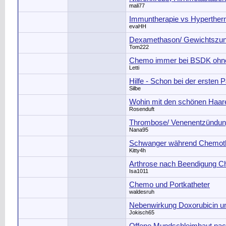
mali77
Immuntherapie vs Hyperther
evaHH
Dexamethason/ Gewichtszu
Tom222
Chemo immer bei BSDK ohn
Letti
Hilfe - Schon bei der ersten 
Silbe
Wohin mit den schönen Haar
Rosenduft
Thrombose/ Venenentzündu
Nana95
Schwanger während Chemot
Kitty4h
Arthrose nach Beendigung C
Isa1011
Chemo und Portkatheter
waldesruh
Nebenwirkung Doxorubicin u
Jokisch65