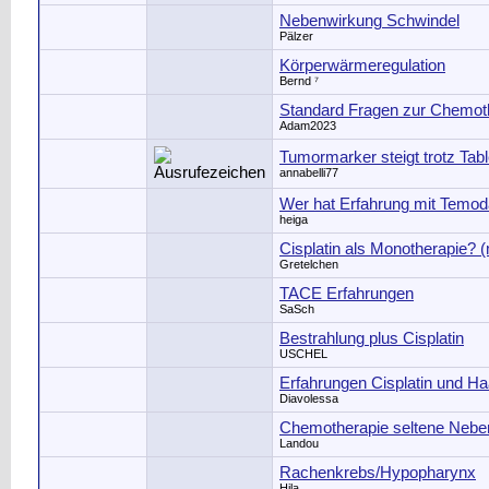
Nebenwirkung Schwindel
Pälzer
Körperwärmeregulation
Bernd ⁷
Standard Fragen zur Chemot
Adam2023
Tumormarker steigt trotz Ta
annabelli77
Wer hat Erfahrung mit Temod
heiga
Cisplatin als Monotherapie? (
Gretelchen
TACE Erfahrungen
SaSch
Bestrahlung plus Cisplatin
USCHEL
Erfahrungen Cisplatin und Ha
Diavolessa
Chemotherapie seltene Nebe
Landou
Rachenkrebs/Hypopharynx
Hila