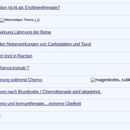
on nicht als Erstlinientherapie?
1
2
)
irkung Lähmung der Beine
den Nebenwirkungen von Carboplatien und Taxol
t rinnt in Rachen
 Ramucirumab ?
ährung während Chemo
en nach Brustkrebs / Chemotherapie wird abgelehnt.
mo und Immuntherapie....extreme Übelkeit
t