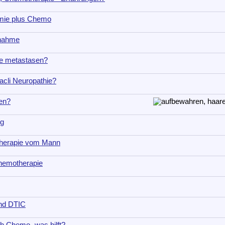
mie plus Chemo
nahme
e metastasen?
Pacli Neuropathie?
en?
ng
herapie vom Mann
hemotherapie
nd DTIC