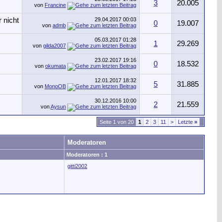
3
20.005
von
Francine
29.04.2017
00:03
0
19.007
von
admb
05.03.2017
01:28
1
29.269
von
gilda2007
23.02.2017
19:16
0
18.532
von
okumata
12.01.2017
18:32
5
31.885
von
MonoOB
30.12.2016
10:00
2
21.559
von
Aysun
Seite 1 von 20
1
2
3
11
>
Letzte
»
Moderatoren
Moderatoren : 1
gitti2002