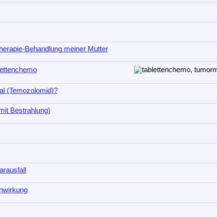
herapie-Behandlung meiner Mutter
blettenchemo
al (Temozolomid)?
mit Bestrahlung)
arausfall
nwirkung