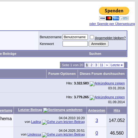
oder Spende per Überweisung
Benutzername
Angemeldet bleiben?
Kennwort
e Beiträge
Suchen
Seite 1 von 20
1
2
3
11
>
Letzte
»
Forum-Optionen
Dieses Forum durchsuchen
Hits:
3.322.583
03.01.2016
Hits:
3.779.265
01.09.2014
Letzter Beitrag
wertung
Antworten
Hits
04.04.2010
16:20
3
147.052
von
Ladina
04.04.2025
20:51
0
46.560
von
Lindessa