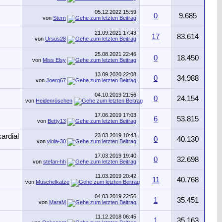
05.12.2022
15:59
0
9.685
von
Stern
21.09.2021
17:43
17
83.614
von
Ursus28
25.08.2021
22:46
0
18.450
von
Miss Elsy
13.09.2020
22:08
0
34.988
von
Joerg67
04.10.2019
21:56
0
24.154
von
Heidenröschen
17.06.2019
17:03
6
53.815
von
Betty13
23.03.2019
10:43
0
40.130
von
viola-30
17.03.2019
19:40
0
32.698
von
stefan-hh
11.03.2019
20:42
11
40.768
von
Muschelkatze
04.03.2019
22:56
1
35.451
von
MaraM
11.12.2018
06:45
1
35.163