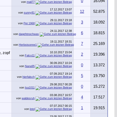
0
16.094
von
mali77
17.12.2017
13:07
12
52.875
von
sunny81
29.11.2017
23:18
3
18.092
von
Pet 1968
24.11.2017
12:38
6
18.815
von
dagehtnochwas
19.11.2017
18:31
7
25.169
von
Herbstsonne1
10.10.2017
15:04
2
19.396
von
Falco11
30.09.2017
10:24
0
13.372
von
Nana95
07.09.2017
19:14
5
19.750
von
hierfalsch
29.08.2017
00:28
0
15.272
von
Isa1011
03.08.2017
16:57
4
17.517
von
waldesruh
07.07.2017
00:15
1
19.915
von
lotol
23.05.2017
17:25