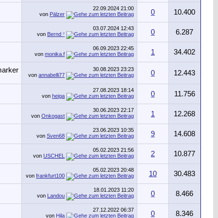
22.09.2024
21:00
0
10.400
von
Pälzer
03.07.2024
12:43
0
6.287
von
Bernd ⁷
06.09.2023
22:45
1
34.402
von
monika.f
30.08.2023
23:23
0
12.443
von
annabelli77
27.08.2023
18:14
0
11.756
von
heiga
30.06.2023
22:17
1
12.268
von
Onkogast
23.06.2023
10:35
9
14.608
von
Sven68
05.02.2023
21:56
2
10.877
von
USCHEL
05.02.2023
20:48
10
30.483
von
frankfurt100
18.01.2023
11:20
0
8.466
von
Landou
27.12.2022
06:37
0
8.346
von
Hila