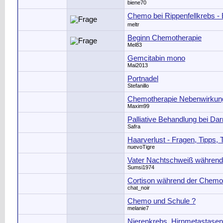
biene70
Chemo bei Rippenfellkrebs - 
meltr
Beginn Chemotherapie
Mel83
Gemcitabin mono
Mai2013
Portnadel
Stefanillo
Chemotherapie Nebenwirkun
Maxim99
Palliative Behandlung bei Da
Safra
Haarverlust - Fragen, Tipps, 
nuevoTigre
Vater Nachtschweiß währen
Sumsi1974
Cortison während der Chemo
chat_noir
Chemo und Schule ?
melanie7
Nierenkrebs, Hirnmetastasen