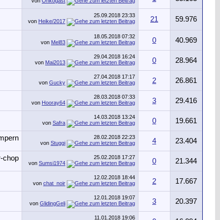
von
Onkogast
25.09.2018
23:33
21
59.976
von
Heike/2017
18.05.2018
07:32
0
40.969
von
Mel83
29.04.2018
16:24
0
28.964
von
Mai2013
27.04.2018
17:17
2
26.861
von
Gucky
28.03.2018
07:33
3
29.416
von
Hooray64
14.03.2018
13:24
0
19.661
von
Safra
28.02.2018
22:23
4
23.404
von
Stuggi
25.02.2018
17:27
0
21.344
von
Sumsi1974
12.02.2018
18:44
2
17.667
von
chat_noir
12.01.2018
19:07
3
20.397
von
GlidingGeli
11.01.2018
19:06