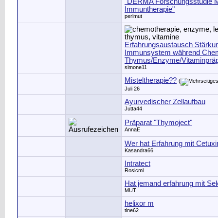
"DERMA Forschungsstudie
Immuntherapie"
perlmut
Erfahrungsaustausch Stärku
Immunsystem während Che
Thymus/Enzyme/Vitaminpräp
simone11
Misteltherapie??
(
Juli 26
Ayurvedischer Zellaufbau
Jutta44
Präparat "Thymoject"
AnnaE
Wer hat Erfahrung mit Cetux
Kasandra66
Intratect
Rosicml
Hat jemand erfahrung mit Se
MUT
helixor m
tine62