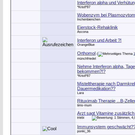
Interferon alpha und Verhütu
*Kristl*87
Wobenzym bei Plasmozyto
Inchenbienchen
Eierstock-Rehaklinik
Ascona
Interferon und Arbeit ?!
OrangeBlue
Orthomol
(
münchfriedel
Nehme Interferon alpha, Tage
bekommen?!?
*Kristl*87
Misteltherapie nach Darmkre
Dauermedikation??
Lara
Rituximab Therapie ...B-Zelle
tims-mum
Arzt sagt Vitamine zusätzlich
triebi
Immunsystem geschwächt?
ponki_36