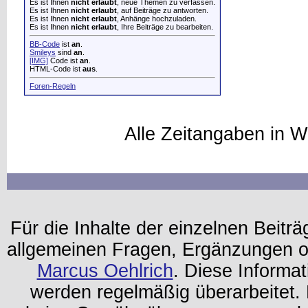
Es ist Ihnen
nicht erlaubt
, neue Themen zu verfassen.
Es ist Ihnen
nicht erlaubt
, auf Beiträge zu antworten.
Es ist Ihnen
nicht erlaubt
, Anhänge hochzuladen.
Es ist Ihnen
nicht erlaubt
, Ihre Beiträge zu bearbeiten.
BB-Code
ist
an
.
Smileys
sind
an
.
[IMG]
Code ist
an
.
HTML-Code ist
aus
.
Foren-Regeln
Alle Zeitangaben in W
Für die Inhalte der einzelnen Beiträg
allgemeinen Fragen, Ergänzungen o
Marcus Oehlrich
. Diese Informa
werden regelmäßig überarbeitet. 