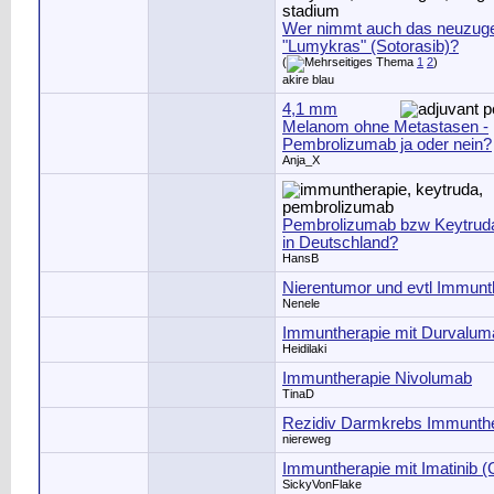
Wer nimmt auch das neuzug
"Lumykras" (Sotorasib)?
(
1
2
)
akire blau
4,1 mm
Melanom ohne Metastasen -
Pembrolizumab ja oder nein?
Anja_X
Pembrolizumab bzw Keytrud
in Deutschland?
HansB
Nierentumor und evtl Immunt
Nenele
Immuntherapie mit Durvalum
Heidilaki
Immuntherapie Nivolumab
TinaD
Rezidiv Darmkrebs Immunth
niereweg
Immuntherapie mit Imatinib (
SickyVonFlake