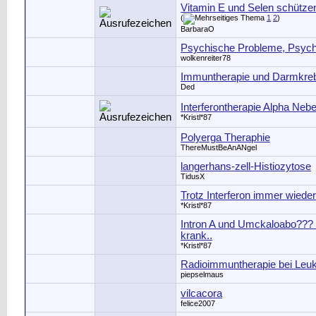
Vitamin E und Selen schützen
(
1
2
)
BarbaraO
Psychische Probleme, Psyc
wolkenreiter78
Immuntherapie und Darmkre
Ded
Interferontherapie Alpha Ne
*Kristl*87
Polyerga Theraphie
ThereMustBeAnANgel
langerhans-zell-Histiozytose
TidusX
Trotz Interferon immer wieder
*Kristl*87
Intron A und Umckaloabo???
krank..
*Kristl*87
Radioimmuntherapie bei Leu
piepselmaus
vilcacora
felice2007