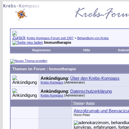
Krebs-Kompass-Forum seit 1997
>
Behandlung von Krebs
Immuntherapie
Registrieren
Hilfe
Kalend
Themen im Forum
: Immuntherapie
Ankündigung
:
Über den Krebs-Kompass
Krebs-Kompass
(Administrator)
Ankündigung
:
Datenschutzerklärung
Krebs-Kompass
(Administrator)
Thema
/
Autor
Atezolizumab und Beevaciz
Horst-Peter