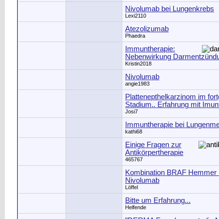
Nivolumab bei Lungenkrebs
Lexi2110
Atezolizumab
Phaedra
Immuntherapie:
Nebenwirkung Darmentzünd
Kristin2018
Nivolumab
angie1983
Plattenepthelkarzinom im fort
Stadium.. Erfahrung mit Imun
Josi7
Immuntherapie bei Lungenme
kathi68
Einige Fragen zur
Antikörpertherapie
465767
Kombination BRAF Hemmer 
Nivolumab
Löffel
Bitte um Erfahrung...
Helfende