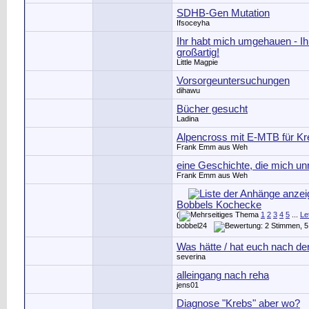
SDHB-Gen Mutation
Ifsoceyha
Ihr habt mich umgehauen - Ih
großartig!
Little Magpie
Vorsorgeuntersuchungen
dihawu
Bücher gesucht
Ladina
Alpencross mit E-MTB für Kr
Frank Emm aus Weh
eine Geschichte, die mich unr
Frank Emm aus Weh
Bobbels Kochecke
(
1
2
3
4
5
...
Le
bobbel24
Was hätte / hat euch nach de
severina
alleingang nach reha
jens01
Diagnose "Krebs" aber wo?