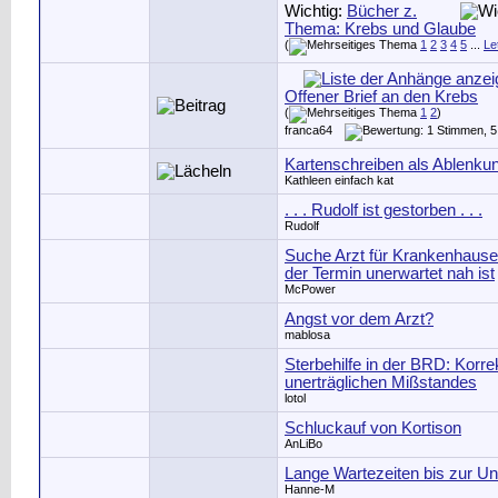
Wichtig:
Bücher z.
Thema: Krebs und Glaube
(
1
2
3
4
5
...
Le
Offener Brief an den Krebs
(
1
2
)
franca64
Kartenschreiben als Ablenkun
Kathleen einfach kat
. . . Rudolf ist gestorben . . .
Rudolf
Suche Arzt für Krankenhause
der Termin unerwartet nah ist
McPower
Angst vor dem Arzt?
mablosa
Sterbehilfe in der BRD: Korre
unerträglichen Mißstandes
lotol
Schluckauf von Kortison
AnLiBo
Lange Wartezeiten bis zur U
Hanne-M