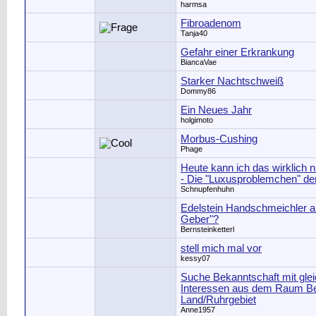
harmsa
Fibroadenom
Tanja40
Gefahr einer Erkrankung
BiancaVae
Starker Nachtschweiß
Dommy86
Ein Neues Jahr
holgimoto
Morbus-Cushing
Phage
Heute kann ich das wirklich n
- Die "Luxusproblemchen" de
Schnupfenhuhn
Edelstein Handschmeichler al
Geber"?
Bernsteinketterl
stell mich mal vor
kessy07
Suche Bekanntschaft mit gle
Interessen aus dem Raum B
Land/Ruhrgebiet
Anne1957