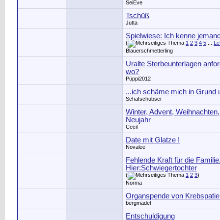
SeiEve
Tschüß
Jutta
Spielwiese: Ich kenne jemand 
(
1
2
3
4
5
...
Le
Blauerschmetterling
Uralte Sterbeunterlagen anfor
wo?
Püppi2012
...ich schäme mich in Grund 
Schafschubser
Winter, Advent, Weihnachten, 
Neujahr
Cecil
Date mit Glatze !
Novalee
Fehlende Kraft für die Familie
Hier:Schwiegertochter
(
1
2
3
)
Norma
Organspende von Krebspatie
bergmädel
Entschuldigung