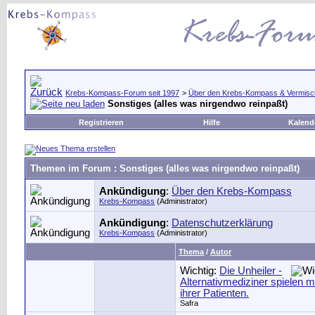
Krebs-Kompass-Forum seit 1997
>
Über den Krebs-Kompass & Vermisc
Sonstiges (alles was nirgendwo reinpaßt)
Registrieren
Hilfe
Kalend
Themen im Forum
: Sonstiges (alles was nirgendwo reinpaßt)
Ankündigung
:
Über den Krebs-Kompass
Krebs-Kompass
(Administrator)
Ankündigung
:
Datenschutzerklärung
Krebs-Kompass
(Administrator)
Thema
/
Autor
Wichtig:
Die Unheiler -
Alternativmediziner spielen 
ihrer Patienten.
Safra