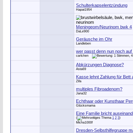
Schulterkapselentzündung
Hapat1954
Meningeom/Neurinom bwk 4
DaLe900
Geräusche im Ohr
Landleben
wer passt denn nun noch auf
carlchen
Abkürzungen Diagnose?
Asta69
Kasse lehnt Zahlung für Bett 
Zifa
multiples Fibroadenom?
Jana32
Echthaar oder Kunsthaar Pe
Glücksmama
Eine Familie bricht auseinand
(
1
2
3
)
Micha1000f
Dresden-Selbsthilfegruppe m