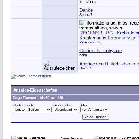
+ULSTER+
Danke
Sandra7
REGENSBURG - Krebs-Infor
Krankenhaus Barmeherzige 
Patienten-Info
Cotrim als Prohylaxe
baka
Abzüge von Hinterbliebenenr
Hospiz1
Anzeige-Eigenschaften
Zeige Themen 1 bis 50 von 488
Sortiert nach
Reihenfolge
Alter
Neue Beiträge