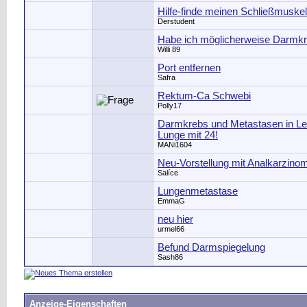
Hilfe-finde meinen Schließmuskel
Derstudent
Habe ich möglicherweise Darmk
Willi 89
Port entfernen
Safra
Rektum-Ca Schwebi
Polly17
Darmkrebs und Metastasen in Le
Lunge mit 24!
MANi1604
Neu-Vorstellung mit Analkarzino
Salíce
Lungenmetastase
EmmaG
neu hier
urmel66
Befund Darmspiegelung
Sash86
Anzeige-Eigenschaften