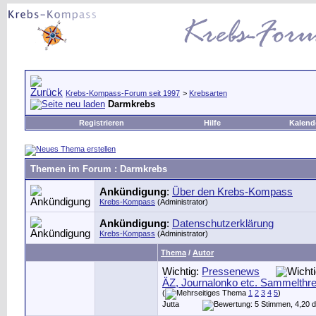
Krebs-Kompass-Forum seit 1997
>
Krebsarten
Darmkrebs
Registrieren
Hilfe
Kalend
Themen im Forum
: Darmkrebs
Ankündigung
:
Über den Krebs-Kompass
Krebs-Kompass
(Administrator)
Ankündigung
:
Datenschutzerklärung
Krebs-Kompass
(Administrator)
Thema
/
Autor
Wichtig:
Pressenews
ÄZ, Journalonko etc. Sammelthr
(
1
2
3
4
5
)
Jutta