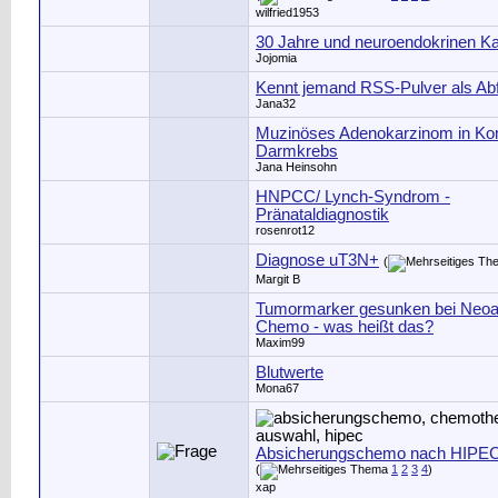
wilfried1953
30 Jahre und neuroendokrinen K
Jojomia
Kennt jemand RSS-Pulver als Abf
Jana32
Muzinöses Adenokarzinom in Ko
Darmkrebs
Jana Heinsohn
HNPCC/ Lynch-Syndrom -
Pränataldiagnostik
rosenrot12
Diagnose uT3N+
(
Margit B
Tumormarker gesunken bei Neoa
Chemo - was heißt das?
Maxim99
Blutwerte
Mona67
Absicherungschemo nach HIPE
(
1
2
3
4
)
xap