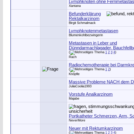
Lymphknoten ohne Fernmetasta
Xantana
Befunderklärung
Rektalkarzinom
Birgit Schmalmack
Lymphknotenmetastasen
Blumenkohlbezwingerin
Metastasen in Leber und
Dünndarmachlagader, Bauchfellbe
(
1
2
3
4
)
Rach
Radiochemotherapie bei Darmkr
(
1
2
)
Knöpfle
Massive Probleme NACH dem D
JuliaCoolia1993
Vorstufe Analkarzinom
Majabe
Portkatheter Schmerzen, Arm, Sc
NeverMore
Neuer mit Rektumkarzinom
(
1
2
3
4
)