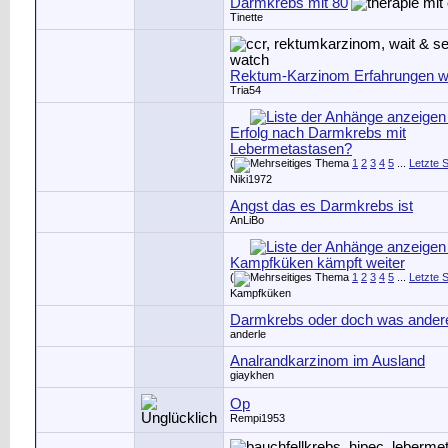
Darmkrebs mit 80
Tinette
Rektum-Karzinom Erfahrungen w
Tria54
Erfolg nach Darmkrebs mit
Lebermetastasen?
(
1
2
3
4
5
...
Letzte S
Niki1972
Angst das es Darmkrebs ist
AnLiBo
Kampfküken kämpft weiter
(
1
2
3
4
5
...
Letzte S
Kampfküken
Darmkrebs oder doch was ander
anderle
Analrandkarzinom im Ausland
giaykhen
Op
Rempi1953