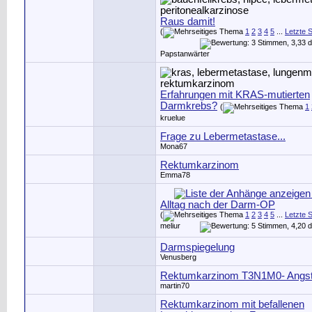
Raus damit!
(
1
2
3
4
5
...
Letzte S
Papstanwärter
Erfahrungen mit KRAS-mutierten
Darmkrebs?
(
1
kruelue
Frage zu Lebermetastase...
Mona67
Rektumkarzinom
Emma78
Alltag nach der Darm-OP
(
1
2
3
4
5
...
Letzte S
meliur
Darmspiegelung
Venusberg
Rektumkarzinom T3N1M0- Angs
martin70
Rektumkarzinom mit befallenen