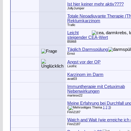
Ist hier keiner mehr aktiv????
JollyJumper
Totale Neoadjuvante Therapie (T
Rektumkarzinom
Trafic
Leicht
steigender CEA-Wert
B5868
Täglich Darmspülung
Ernst
Angst vor der OP
Leofric
Karzinom im Darm
avat03
Immuntherapie mit Cetuximab
Nebenwirkungen
martese22
Meine Erfahrung bei Durchfall u
(
1
2
3
)
Finn2187
Watch and Wait (wie erreiche ich
Finn2187