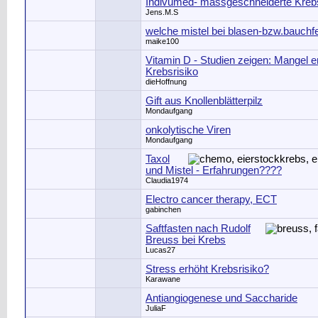
Indivumed- massgeschneiderte Kreb
Jens.M.S
welche mistel bei blasen-bzw.bauchf
maike100
Vitamin D - Studien zeigen: Mangel e
Krebsrisiko
dieHoffnung
Gift aus Knollenblätterpilz
Mondaufgang
onkolytische Viren
Mondaufgang
Taxol
und Mistel - Erfahrungen????
Claudia1974
Electro cancer therapy, ECT
gabinchen
Saftfasten nach Rudolf
Breuss bei Krebs
Lucas27
Stress erhöht Krebsrisiko?
Karawane
Antiangiogenese und Saccharide
JuliaF