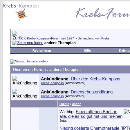
Krebs-Kompass-Forum seit 1997
>
Behandlung von Krebs
andere Therapien
Registrieren
Hilfe
Kalend
Themen im Forum
: andere Therapien
Ankündigung
:
Über den Krebs-Kompass
Krebs-Kompass
(Administrator)
Ankündigung
:
Datenschutzerklärung
Krebs-Kompass
(Administrator)
Thema
/
Autor
Wichtig:
Einen offenen Brief an
alle, die es so gut mit uns meinen
Jutta
Niedrig dosierte Chemotherapie (IPT)