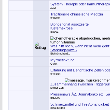
System Therapie oder Immuntherapi
zizeli
Traditionelle chinesische Medizin
chrigele
Biphoshonat assoziierte
Kiefernekrose
Ida001
Was hilft noch, wenn nicht mehr geht?
Stärkungsmittel?
Eichhörnchen81
Myrrhetinktur?
Quick
Erfahrung mit Dendritische Zellen ode
emkolen
Zusammenhang zwischen Triggerpun
kleiner Zeh
Pressenews ÄZ, Journalonko etc. S
gitti2002
Schmerzmittel und ihre Abhängigkeit
elisa duliddel