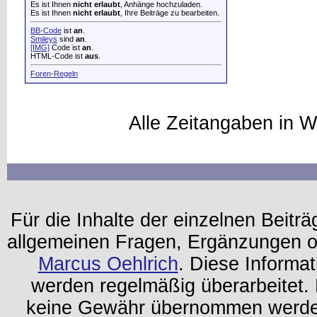
Es ist Ihnen
nicht erlaubt
, Anhänge hochzuladen.
Es ist Ihnen
nicht erlaubt
, Ihre Beiträge zu bearbeiten.
BB-Code
ist
an
.
Smileys
sind
an
.
[IMG]
Code ist
an
.
HTML-Code ist
aus
.
Foren-Regeln
Alle Zeitangaben in W
Für die Inhalte der einzelnen Beiträg
allgemeinen Fragen, Ergänzungen o
Marcus Oehlrich
. Diese Informa
werden regelmäßig überarbeitet. 
keine Gewähr übernommen werden.