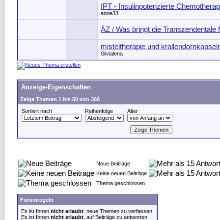
IPT - Insulinpotenzierte Chemotherap
anne33
ÄZ / Was bringt die Transzendentale 
misteltherapie und krallendornkapsel
Silvialena
Anzeige-Eigenschaften
Zeige Themen 1 bis 50 von 368
Sortiert nach
Reihenfolge
Alter
Neue Beiträge
Keine neuen Beiträge
Thema geschlossen
Forumregeln
Es ist Ihnen
nicht erlaubt
, neue Themen zu verfassen.
Es ist Ihnen
nicht erlaubt
, auf Beiträge zu antworten.