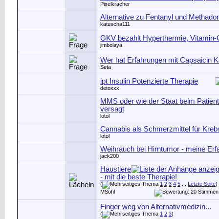
Pixelkracher
Alternative zu Fentanyl und Methado
katuscha111
GKV bezahlt Hyperthermie, Vitamin-C 
jimbolaya
Wer hat Erfahrungen mit Capsaicin 
Seta
ipt Insulin Potenzierte Therapie
detoxxx
MMS oder wie der Staat beim Patien
versagt
lotol
Cannabis als Schmerzmittel für Kre
lotol
Weihrauch bei Hirntumor - meine Erf
jack200
Haustiere
- mit die beste Therapie!
(
1
2
3
4
5
...
Letzte Seite
)
MSohl
Finger weg von Alternativmedizin...
(
1
2
3
)