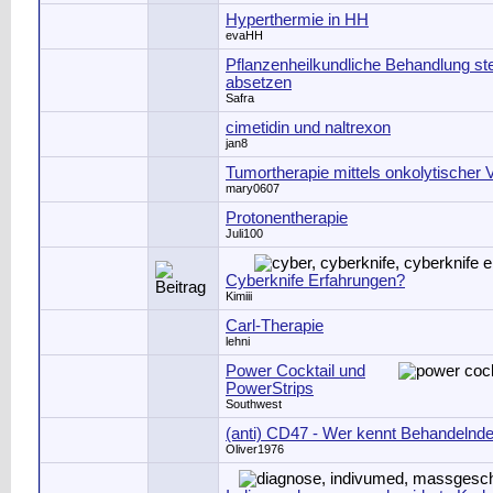
Hyperthermie in HH
evaHH
Pflanzenheilkundliche Behandlung ste
absetzen
Safra
cimetidin und naltrexon
jan8
Tumortherapie mittels onkolytischer 
mary0607
Protonentherapie
Juli100
Cyberknife Erfahrungen?
Kimiii
Carl-Therapie
lehni
Power Cocktail und
PowerStrips
Southwest
(anti) CD47 - Wer kennt Behandelnde
Oliver1976