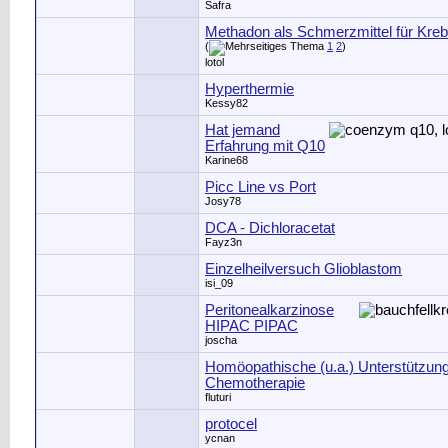
Safra
Methadon als Schmerzmittel für Kre
(
1
2
)
lotol
Hyperthermie
Kessy82
Hat jemand
Erfahrung mit Q10
Karine68
Picc Line vs Port
Josy78
DCA - Dichloracetat
Fayz3n
Einzelheilversuch Glioblastom
isi_09
Peritonealkarzinose
HIPAC PIPAC
joscha
Homöopathische (u.a.) Unterstützun
Chemotherapie
fluturi
protocel
ycnan