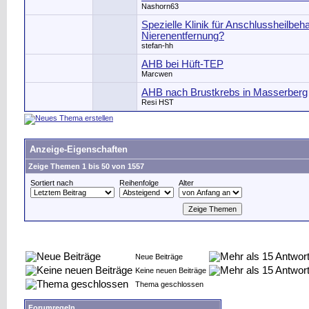
Nashorn63
Spezielle Klinik für Anschlussheilbe
Nierenentfernung?
stefan-hh
AHB bei Hüft-TEP
Marcwen
AHB nach Brustkrebs in Masserberg
Resi HST
Anzeige-Eigenschaften
Zeige Themen 1 bis 50 von 1557
Sortiert nach
Reihenfolge
Alter
Neue Beiträge
Keine neuen Beiträge
Thema geschlossen
Forumregeln