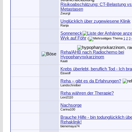
Risikoabschätzung: CT-Belastung vs
Metastasen
Zwurgl
Unglücklich über zugewiesene Klinik
Ranja
Sonneneck
Wyk auf Föhr
(
1
2
3
Reha/AHB nach Radiochemo bei
Hypopharynxkarzinom
Kaati
Krebs überlebt, beruflich Tod - Ich b
Eiswolf
Reha – gibt es da Erfahrungen?
Landschreiber
Reha währen der Therapie?
Lexi2110
Nachsorge
Carina100
Brauche Hilfe - bin todunglücklich ü
Rehaklinik!
bienemaya74