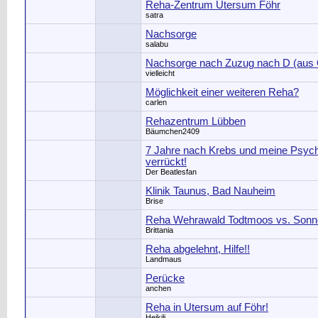
Reha-Zentrum Utersum Föhr
satra
Nachsorge
salabu
Nachsorge nach Zuzug nach D (aus
vielleicht
Möglichkeit einer weiteren Reha?
carlen
Rehazentrum Lübben
Bäumchen2409
7 Jahre nach Krebs und meine Psych
verrückt!
Der Beatlesfan
Klinik Taunus, Bad Nauheim
Brise
Reha Wehrawald Todtmoos vs. Sonn
Brittania
Reha abgelehnt, Hilfe!!
Landmaus
Perücke
anchen
Reha in Utersum auf Föhr!
Heikili