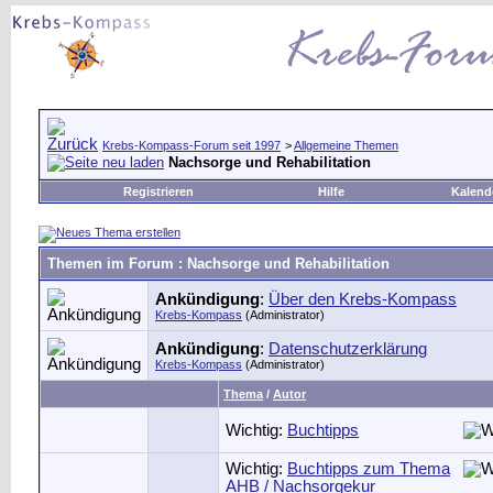
Krebs-Kompass-Forum seit 1997
>
Allgemeine Themen
Nachsorge und Rehabilitation
Registrieren
Hilfe
Kalend
Themen im Forum
: Nachsorge und Rehabilitation
Ankündigung
:
Über den Krebs-Kompass
Krebs-Kompass
(Administrator)
Ankündigung
:
Datenschutzerklärung
Krebs-Kompass
(Administrator)
Thema
/
Autor
Wichtig:
Buchtipps
Wichtig:
Buchtipps zum Thema
AHB / Nachsorgekur