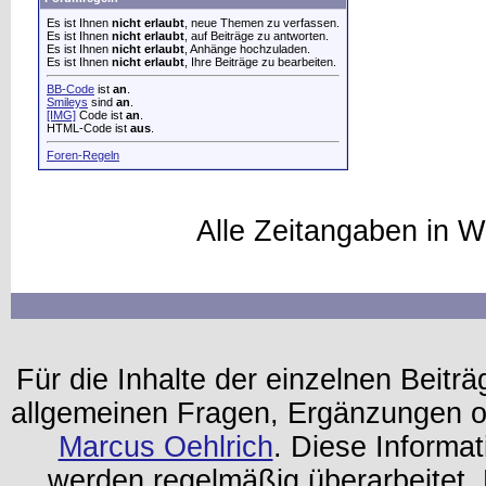
Es ist Ihnen
nicht erlaubt
, neue Themen zu verfassen.
Es ist Ihnen
nicht erlaubt
, auf Beiträge zu antworten.
Es ist Ihnen
nicht erlaubt
, Anhänge hochzuladen.
Es ist Ihnen
nicht erlaubt
, Ihre Beiträge zu bearbeiten.
BB-Code
ist
an
.
Smileys
sind
an
.
[IMG]
Code ist
an
.
HTML-Code ist
aus
.
Foren-Regeln
Alle Zeitangaben in W
Für die Inhalte der einzelnen Beiträg
allgemeinen Fragen, Ergänzungen o
Marcus Oehlrich
. Diese Informa
werden regelmäßig überarbeitet. 