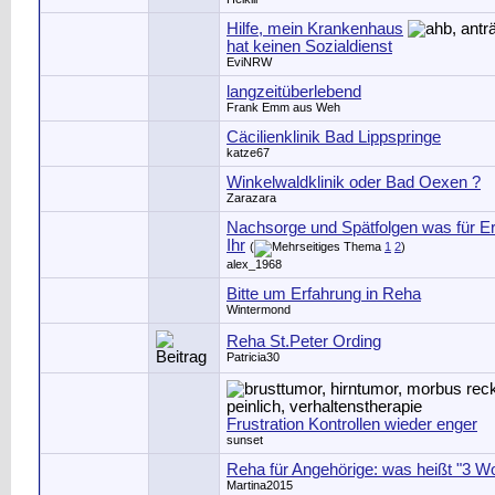
Hilfe, mein Krankenhaus
hat keinen Sozialdienst
EviNRW
langzeitüberlebend
Frank Emm aus Weh
Cäcilienklinik Bad Lippspringe
katze67
Winkelwaldklinik oder Bad Oexen ?
Zarazara
Nachsorge und Spätfolgen was für E
Ihr
(
1
2
)
alex_1968
Bitte um Erfahrung in Reha
Wintermond
Reha St.Peter Ording
Patricia30
Frustration Kontrollen wieder enger
sunset
Reha für Angehörige: was heißt "3 W
Martina2015