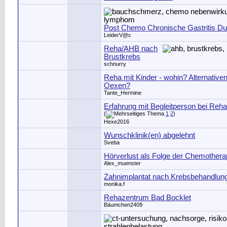
Post Chemo Chronische Gastritis Du
LeiderV@c
Reha/AHB nach
Brustkrebs
schnurry
Reha mit Kinder - wohin? Alternative
Oexen?
Tante_Hermine
Erfahrung mit Begleitperson bei Reha
(
1
2
)
Hexe2016
Wunschklinik(en) abgelehnt
Sveba
Hörverlust als Folge der Chemothera
Alex_muenster
Zahnimplantat nach Krebsbehandlun
monika.f
Rehazentrum Bad Bocklet
Bäumchen2409