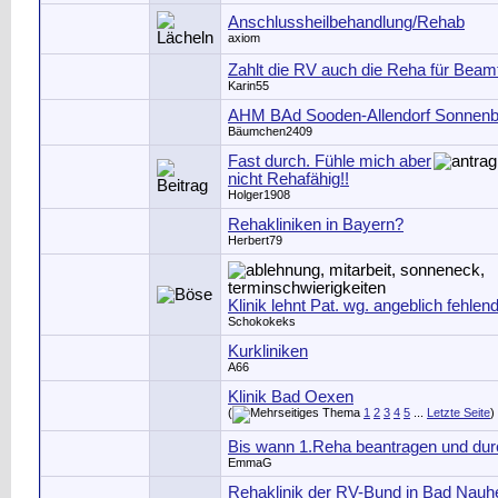
Anschlussheilbehandlung/Rehab
axiom
Zahlt die RV auch die Reha für Beamt
Karin55
AHM BAd Sooden-Allendorf Sonnenbe
Bäumchen2409
Fast durch. Fühle mich aber
nicht Rehafähig!!
Holger1908
Rehakliniken in Bayern?
Herbert79
Klinik lehnt Pat. wg. angeblich fehlend
Schokokeks
Kurkliniken
A66
Klinik Bad Oexen
(
1
2
3
4
5
...
Letzte Seite
)
Bis wann 1.Reha beantragen und dur
EmmaG
Rehaklinik der RV-Bund in Bad Nauh