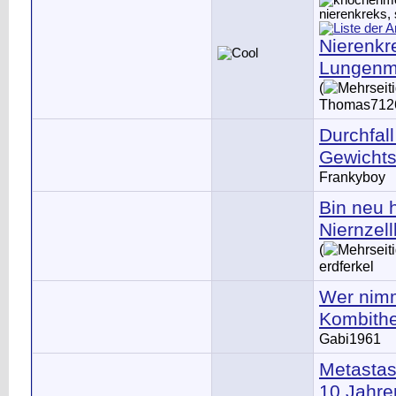
Nierenkr
Lungenm
(
Thomas712
Durchfal
Gewichts
Frankyboy
Bin neu h
Niernzel
(
erdferkel
Wer nimm
Kombithe
Gabi1961
Metastas
10 Jahre