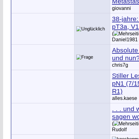
Metastas
giovanni
38-jahre
pT3a, V1
(
Daniel1981
Absolute
und nun
chris7g
Stiller 
pN1 (7/1
R1)
alles.kaese
. . . und
sagen woll
(
Rudolf