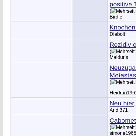
positive
(
Birdie
Knochen
Diaboli
Rezidiv 
(
Malduris
Neuzugan
Metasta
(
Heidrun196
Neu hier
Andi371
Cabomet
(
simone196