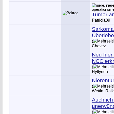
Tumor am
Patricia89
Sarkomat
Überlebe
(
Chavez
Neu hier
NCC erkr
(
Hyttynen
Nierentu
(
Wettin, Raik
Auch ich
unerwün
(