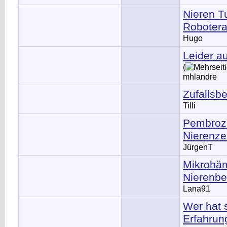
Nieren T
Robotera
Hugo
Leider au
(
mhlandre
Zufallsb
Tilli
Pembroz
Nierenze
JürgenT
Mikrohäm
Nierenb
Lana91
Wer hat 
Erfahrun