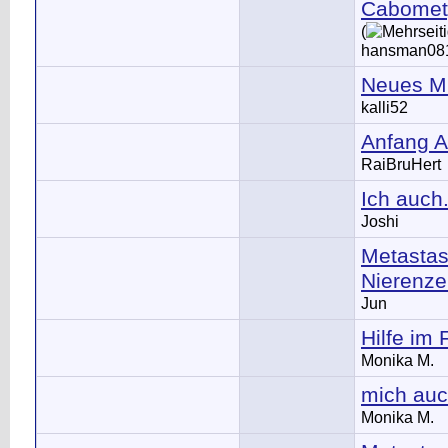
Cabomet
(
hansman08
Neues Mi
kalli52
Anfang A
RaiBruHert
Ich auch
Joshi
Metastasi
Nierenze
Jun
Hilfe im
Monika M.
mich au
Monika M.