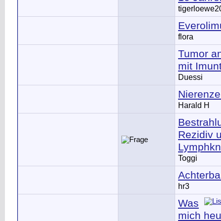
tigerloewe
Everolim
flora
Tumor an
mit Imun
Duessi
Nierenze
Harald H
Bestrahl
Rezidiv 
Lymphkn
Toggi
Achterb
hr3
Was
mich heut