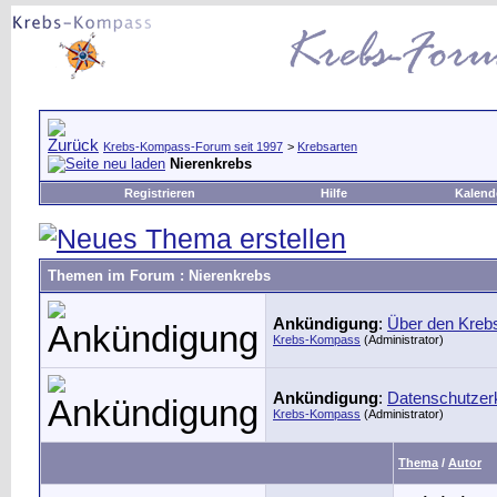
Krebs-Kompass-Forum seit 1997
>
Krebsarten
Nierenkrebs
Registrieren
Hilfe
Kalend
Themen im Forum
: Nierenkrebs
Ankündigung
:
Über den Kre
Krebs-Kompass
(Administrator)
Ankündigung
:
Datenschutzer
Krebs-Kompass
(Administrator)
Thema
/
Autor