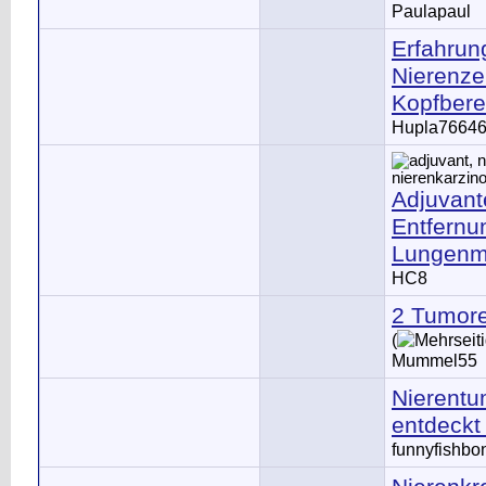
Paulapaul
Erfahrun
Nierenze
Kopfbere
Hupla7664
Adjuvant
Entfernu
Lungenm
HC8
2 Tumore
(
Mummel55
Nierentu
entdeckt
funnyfishbo