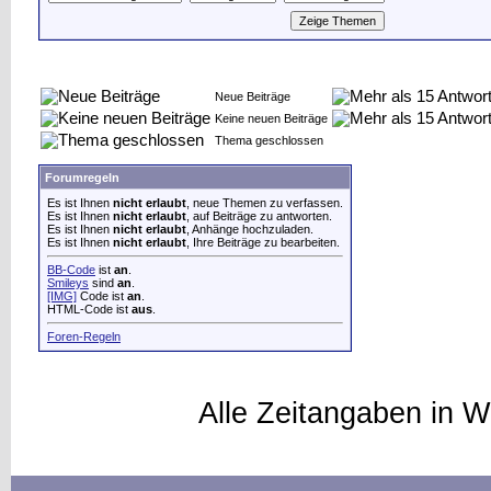
Neue Beiträge
Keine neuen Beiträge
Thema geschlossen
Forumregeln
Es ist Ihnen
nicht erlaubt
, neue Themen zu verfassen.
Es ist Ihnen
nicht erlaubt
, auf Beiträge zu antworten.
Es ist Ihnen
nicht erlaubt
, Anhänge hochzuladen.
Es ist Ihnen
nicht erlaubt
, Ihre Beiträge zu bearbeiten.
BB-Code
ist
an
.
Smileys
sind
an
.
[IMG]
Code ist
an
.
HTML-Code ist
aus
.
Foren-Regeln
Alle Zeitangaben in W