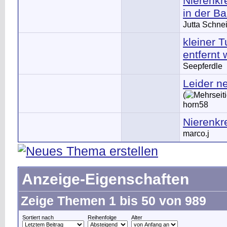
Nierenkr
in der B
Jutta Schne
kleiner T
entfernt 
Seepferdle
Leider ne
(
horn58
Nierenkr
marco.j
Anzeige-Eigenschaften
Zeige Themen 1 bis 50 von 989
Sortiert nach
Reihenfolge
Alter