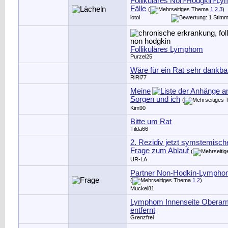
Follikuläres Non-Hodgkin-Ly
Fälle
(
1
2
3
)
lotol
Follikuläres Lymphom
Purzel25
Wäre für ein Rat sehr dankba
RiRi77
Meine
Sorgen und ich
(
Kim90
Bitte um Rat
Tilda66
2. Rezidiv jetzt symstemisch
Frage zum Ablauf
(
UR-LA
Partner Non-Hodkin-Lymph
(
1
2
)
Muckel81
Lymphom Innenseite Oberar
entfernt
Grenzfrei