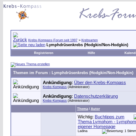
Krebs-Kompass-Forum seit 1997
>
Krebsarten
Lymphdrüsenkrebs (Hodgkin/Non-Hodgkin)
Registrieren
Hilfe
Kalend
Themen im Forum
: Lymphdrüsenkrebs (Hodgkin/Non-Hodgkin)
Ankündigung
:
Über den Krebs-Kompass
Krebs-Kompass
(Administrator)
Ankündigung
:
Datenschutzerklärung
Krebs-Kompass
(Administrator)
Thema
/
Autor
Wichtig:
Buchtipps zum
Thema Lymphom - Lymphom-B
eigener Homepage
Ladina