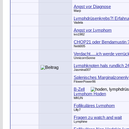
Angst vor Diagnose
Marp
Lymphdrüsenkrebs?! Erfahr
Vadela
Angst vor Lymphom
ivo1982
CHOP21 oder Bendamustin 
Netti005
Verdacht.....ich werde verrüc
UnnicornSonne
Lymphknoten hals rundlich 
Jasmina007
Splenisches Marginalzonenl
FlowerPower86
B-Zell
Lymphom Hoden
MKUN
Follikuläres Lymphom
Lilly7
Fragen zu watch and wait
Lymphine