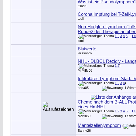
Was ist ein Pseudolymphom
Chieri
Corona Impfung bei T-Zell-
tuuli
Non-Hodgkin-Lymphom ("böse
Runde2 der Therapie an über
(
1
2
3
4
5
...
Le
lotol
Blutwerte
larssondk
NHL - DLBCL Rezidiv - Langz
(
1
2
)
MrMiffy08
follikuläres Lymphom Stad. I
(
1
2
3
4
)
anna05
Chemo nach dem B-ALL Proto
eines HmNHL
(
1
2
3
4
5
...
Le
Martin59
Mantelzellenlymphom
(
Sanny26