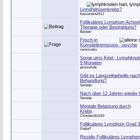
Lymphdrüsenkrebs?
Kassandra2912
Follikuläres Lymphom Achsel 
Therapie oder Bestrahlung?
Bastian
Frisch in
Komplettremission - psyche
vanessako
Sorge ums Kind - Lymphknot
9 Monaten
pictureholic
Gibt es Langzeitgeheilte nach
Behandlung?
Saranja
Nach über 12 Jahren wieder h
Saranja
Mentale Belastung durch
Krebs
Christian301183
Follikuläres Lymphom Grad 3
Gatpa7
Rezidiv Follikuläres Lympho