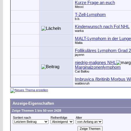
Kurze Frage an euch
Mexxi
T-Zell-Lymphom
b.b.
Kinderwunsch nach Fol NHL
warka
MALT-Lymphom in der Lunge
Malta
Follikuläres Lymphom Grad 2
jayenn
niedrig-malignes NHL
Marginalzonenlymphom
Cat Ballou
Imbruvica /Ibritinib Morbus 
waldesruh
Anzeige-Eigenschaften
Zeige Themen 1 bis 50 von 2428
Sortiert nach
Reihenfolge
Alter