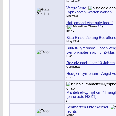
Renaldo22
Vergrößerte
Lyphknoten, warten warten.
Maxmaxi
Hat jemand eine gute Idee ?
(
1
2
)
Ben47
Bitte Einschätzung Betroffene
Mary1904
Burkitt-Lymphom – noch verg
Lymphknoten nach 5. Zyklus
Luca
Rezidiv nach über 10 Jahren
Golfsierra2
Hodgkin Lymphom - Angst vo
Guzz
Mantelzell-Lymphom / Triangl
(ohne auto HSZT)
j.p
Schmerzen unter Achsel
rechts
Malina