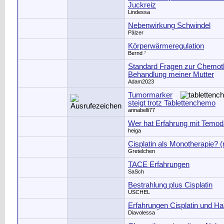
Juckreiz
Lindessa
Nebenwirkung Schwindel
Pälzer
Körperwärmeregulation
Bernd ⁷
Standard Fragen zur Chemot
Behandlung meiner Mutter
Adam2023
Tumormarker
steigt trotz Tablettenchemo
annabelli77
Wer hat Erfahrung mit Temod
heiga
Cisplatin als Monotherapie? (
Gretelchen
TACE Erfahrungen
SaSch
Bestrahlung plus Cisplatin
USCHEL
Erfahrungen Cisplatin und Ha
Diavolessa