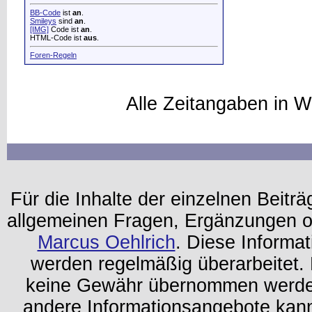
BB-Code
ist
an
.
Smileys
sind
an
.
[IMG]
Code ist
an
.
HTML-Code ist
aus
.
Foren-Regeln
Alle Zeitangaben in W
Für die Inhalte der einzelnen Beiträg
allgemeinen Fragen, Ergänzungen o
Marcus Oehlrich
. Diese Informa
werden regelmäßig überarbeitet. 
keine Gewähr übernommen werden.
andere Informationsangebote kan