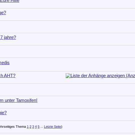
ure Hilfe
ge?
 7 jahre?
medis
ch AHT?
em unter Tamoxifen!
pie?
1
2
3
4
5
...
Letzte Seite
)