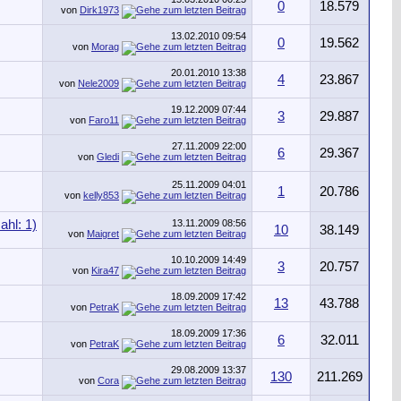
0
18.579
von
Dirk1973
13.02.2010
09:54
0
19.562
von
Morag
20.01.2010
13:38
4
23.867
von
Nele2009
19.12.2009
07:44
3
29.887
von
Faro11
27.11.2009
22:00
6
29.367
von
Gledi
25.11.2009
04:01
1
20.786
von
kelly853
13.11.2009
08:56
10
38.149
von
Maigret
10.10.2009
14:49
3
20.757
von
Kira47
18.09.2009
17:42
13
43.788
von
PetraK
18.09.2009
17:36
6
32.011
von
PetraK
29.08.2009
13:37
130
211.269
von
Cora