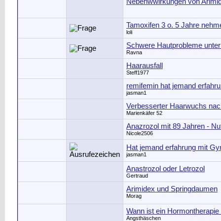
Nebenwwirkungen von Arimi
Tamoxifen 3 o. 5 Jahre nehm
loli
Schwere Hautprobleme unter
Ravna
Haarausfall
Steff1977
remifemin hat jemand erfahr
jasman1
Verbesserter Haarwuchs nac
Marienkäfer 52
Anazrozol mit 89 Jahren - Nu
Nicole2506
Hat jemand erfahrung mit Gy
jasman1
Anastrozol oder Letrozol
Gertraud
Arimidex und Springdaumen
Morag
Wann ist ein Hormontherapie 
Angsthäschen