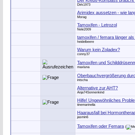
Der Krebs-Kompass braucht E
Dirk1973
Arimidex aussetzen - wie lan
Morag
Tamoxifen - Letrozol
Nele2009
tamoxifen / femara länger als
heidelbeere
Warum kein Zoladex?
conny37
Tamoxifen und Schilddrüsen
maxluna
Oberbauchvergrößerung dur
intscha
Alternative zur AHT?
Anja74Sonnenkind
Hilfe! Ungewöhnliches Probl
tinemarinella
Haarausfall bei Hormonthera
jasmin6
Tamoxifen oder Femara
(