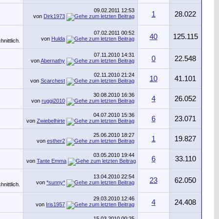
09.02.2011
12:53
1
28.022
von
Dirk1973
07.02.2011
00:52
40
125.115
von
Hulda
07.11.2010
14:31
0
22.548
von
Abernathy
02.11.2010
21:24
10
41.101
von
Scarchest
30.08.2010
16:36
4
26.052
von
ruggi2010
04.07.2010
15:36
6
23.071
von
Zwiebelhirte
25.06.2010
18:27
1
19.827
von
esther2
03.05.2010
19:44
6
33.110
von
Tante Emma
13.04.2010
22:54
23
62.050
von
*sunny*
29.03.2010
12:46
4
24.408
von
Iris1957
15.03.2010
00:25