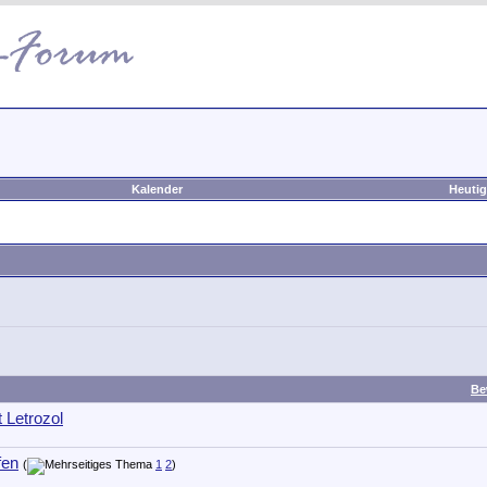
Kalender
Heutig
Be
 Letrozol
fen
(
1
2
)