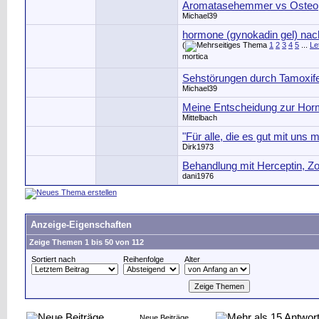
Aromatasehemmer vs Osteo
Michael39
hormone (gynokadin gel) na
(
1
2
3
4
5
...
Le
mortica
Sehstörungen durch Tamoxif
Michael39
Meine Entscheidung zur Horm
Mittelbach
"Für alle, die es gut mit uns m
Dirk1973
Behandlung mit Herceptin, Z
dani1976
Anzeige-Eigenschaften
Zeige Themen 1 bis 50 von 112
Sortiert nach
Reihenfolge
Alter
Neue Beiträge