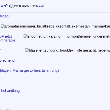
 wie?
(
1
2
)
trozol
P jetzt
ntherapie
?
sprechend
chlagen. Mama gestorben. Erfahrung?
onbehandlung