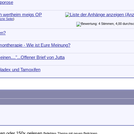
porose
ch wertheim meigs OP
tzte Seite
)
en?
ontherapie - Wie ist Eure Meinung?
einen...."...Offener Brief von Jutta
oladex und Tamoxifen
Beliebtes Thema mit neuen Beiträgen