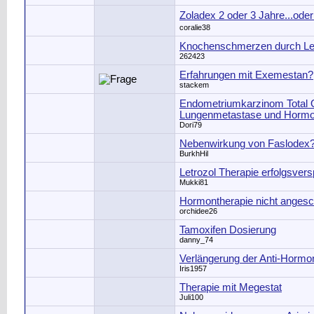
Zoladex 2 oder 3 Jahre...oder
coralie38
Knochenschmerzen durch Le
262423
Erfahrungen mit Exemestan?
stackem
Endometriumkarzinom Total O
Lungenmetastase und Hormo
Dori79
Nebenwirkung von Faslodex
BurkhHil
Letrozol Therapie erfolgsver
Mukki81
Hormontherapie nicht anges
orchidee26
Tamoxifen Dosierung
danny_74
Verlängerung der Anti-Horm
Iris1957
Therapie mit Megestat
Juli100