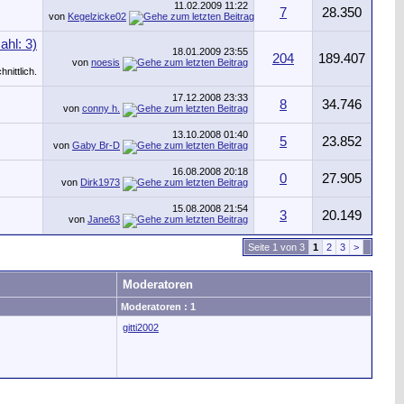
11.02.2009
11:22
7
28.350
von
Kegelzicke02
18.01.2009
23:55
204
189.407
von
noesis
17.12.2008
23:33
8
34.746
von
conny h.
13.10.2008
01:40
5
23.852
von
Gaby Br-D
16.08.2008
20:18
0
27.905
von
Dirk1973
15.08.2008
21:54
3
20.149
von
Jane63
Seite 1 von 3
1
2
3
>
Moderatoren
Moderatoren : 1
gitti2002