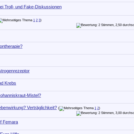
ei Troll- und Fake-Diskussionen
1
2
3
)
ontherapie?
strogenrezeptor
nd Krebs
ohanniskraut-Mistel?
benwirkung? Verträglichkeit?
(
1
2
)
uf Femara