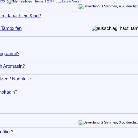
dex
(
1
2
3
4
5
...
Letzte Seite
)
en, danach ein Kind?
 Tamoxifen
ung damit?
h Aromasin?
tzen / Nachteile
nokadin?
nötig ?