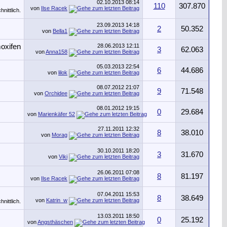
02.10.2013
08:14
110
307.870
von
Ilse Racek
23.09.2013
14:18
2
50.352
von
Bella1
28.06.2013
12:11
3
62.063
von
Anna158
05.03.2013
22:54
6
44.686
von
lilok
08.07.2012
21:07
9
71.548
von
Orchidee
08.01.2012
19:15
0
29.684
von
Marienkäfer 52
27.11.2011
12:32
8
38.010
von
Morag
30.10.2011
18:20
3
31.670
von
Viki
26.06.2011
07:08
8
81.197
von
Ilse Racek
07.04.2011
15:53
8
38.649
von
Katrin_w
13.03.2011
18:50
0
25.192
von
Angsthäschen