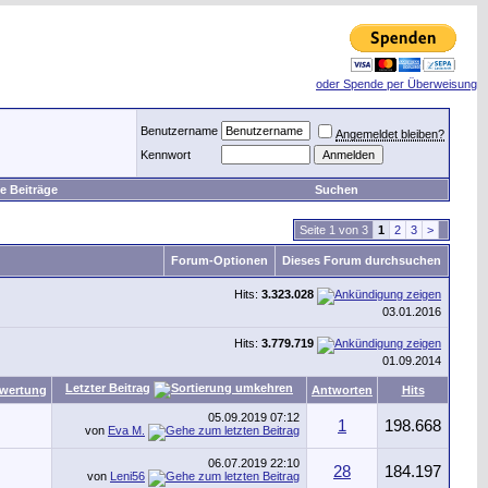
oder Spende per Überweisung
Benutzername
Angemeldet bleiben?
Kennwort
e Beiträge
Suchen
Seite 1 von 3
1
2
3
>
Forum-Optionen
Dieses Forum durchsuchen
Hits:
3.323.028
03.01.2016
Hits:
3.779.719
01.09.2014
Letzter Beitrag
wertung
Antworten
Hits
05.09.2019
07:12
1
198.668
von
Eva M.
06.07.2019
22:10
28
184.197
von
Leni56