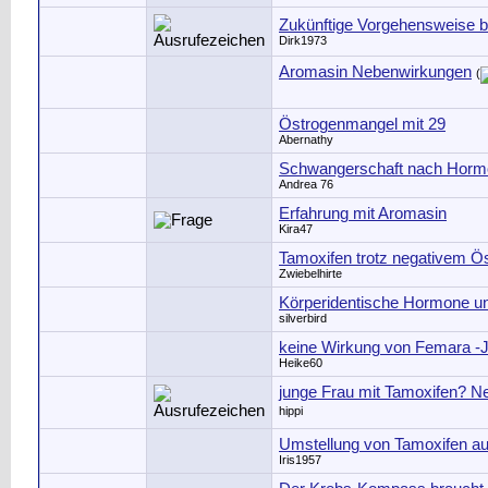
Zukünftige Vorgehensweise b
Dirk1973
Aromasin Nebenwirkungen
(
Östrogenmangel mit 29
Abernathy
Schwangerschaft nach Horm
Andrea 76
Erfahrung mit Aromasin
Kira47
Tamoxifen trotz negativem Ö
Zwiebelhirte
Körperidentische Hormone u
silverbird
keine Wirkung von Femara -J
Heike60
junge Frau mit Tamoxifen? Ne
hippi
Umstellung von Tamoxifen a
Iris1957