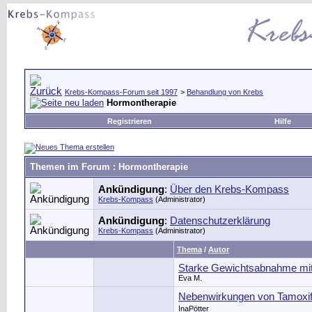
Krebs-Kompass-Forum seit 1997
>
Behandlung von Krebs
Hormontherapie
Registrieren
Hilfe
Themen im Forum
: Hormontherapie
Ankündigung
:
Über den Krebs-Kompass
Krebs-Kompass
(Administrator)
Ankündigung
:
Datenschutzerklärung
Krebs-Kompass
(Administrator)
Thema
/
Autor
Starke Gewichtsabnahme mit
Eva M.
Nebenwirkungen von Tamoxi
InaPötter