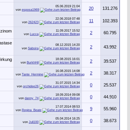
05.06.2019
21:04
20
131.276
von
esposa1969
22.06.2018
07:48
11
102.393
von
262423
11.09.2017
15:52
2
60.795
von
Lucca
08.12.2015
14:20
2
43.992
von
Sabsira
18.08.2015
16:01
2
39.537
von
BurkhHil
16.08.2015
14:08
2
38.317
von
Tante_Hermine
31.07.2015
14:34
0
25.537
von
orchidee26
18.09.2014
09:08
0
44.910
von
danny_74
17.07.2014
08:53
9
55.960
von
Regina_Beate
05.04.2014
16:25
0
38.673
von
Juli100