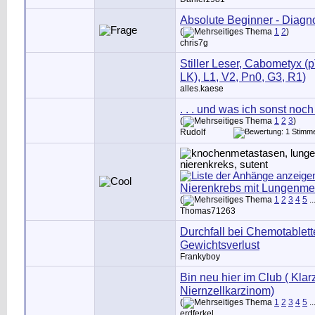
Absolute Beginner - Diagno
(
1
2
)
chris7g
Stiller Leser, Cabometyx (
LK), L1, V2, Pn0, G3, R1)
alles.kaese
. . . und was ich sonst noch 
(
1
2
3
)
Rudolf
Nierenkrebs mit Lungenme
(
1
2
3
4
5
..
Thomas71263
Durchfall bei Chemotablett
Gewichtsverlust
Frankyboy
Bin neu hier im Club ( Klar
Niernzellkarzinom)
(
1
2
3
4
5
..
erdferkel