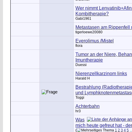
Wer nimmt Lenvatinib+Afini
Kombitherapie?
Gabi1961
Metastasen am Rippenfell 
tigerloewe20080
Everolimus /Mistel
flora
Tumor an der Niere, Behan
Imuntherapie
Duessi
Nierenzellkarzinom links
Harald H
Bestrahlung (Radiotherapi
und Lymphknotenmetastas
Toggi
Achterbahn
hr3
Was
mich heute gefreut hat - de
(
1
2
3
4
5
..