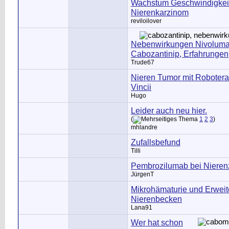
Wachstum Geschwindigkei
Nierenkarzinom
reviloilover
Nebenwirkungen Nivolumap
Cabozantinip, Erfahrungen
Trude67
Nieren Tumor mit Robotera
Vincii
Hugo
Leider auch neu hier.
(
1
2
3
)
mhlandre
Zufallsbefund
Tilli
Pembrozilumab bei Nieren
JürgenT
Mikrohämaturie und Erweit
Nierenbecken
Lana91
Wer hat schon