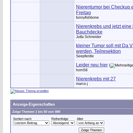
Nierentumor bei Checkup e
Freitag
funnyfishbone
Nierenkrebs und jetzt eine 
Bauchdecke
Jutta Schneider
kleiner Tumor soll mit Da Vi
werden, Teilresektion
Seepferdle
Leider neu hier
(
horn58
Nierenkrebs mit 27
marco.j
Anzeige-Eigenschaften
Zeige Themen 1 bis 50 von 989
Sortiert nach
Reihenfolge
Alter