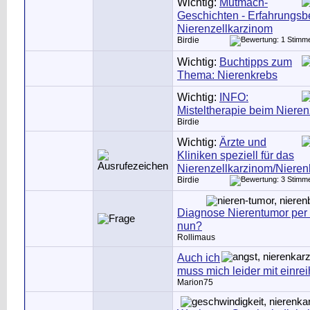
Wichtig:
Mutmach-
Geschichten - Erfahrungsb
Nierenzellkarzinom
Birdie
Wichtig:
Buchtipps zum
Thema: Nierenkrebs
Wichtig:
INFO:
Misteltherapie beim Niere
Birdie
Wichtig:
Ärzte und
Kliniken speziell für das
Nierenzellkarzinom/Nieren
Birdie
Diagnose Nierentumor per 
nun?
Rollimaus
Auch ich
muss mich leider mit einre
Marion75