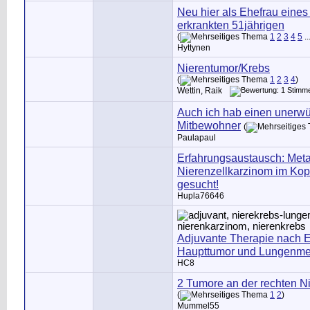
Neu hier als Ehefrau ein
erkrankten 51jährigen
(
1
2
3
4
5
..
Hyttynen
Nierentumor/Krebs
(
1
2
3
4
)
Wettin, Raik
Auch ich hab einen unerw
Mitbewohner
(
Paulapaul
Erfahrungsaustausch: Met
Nierenzellkarzinom im Kop
gesucht!
Hupla76646
Adjuvante Therapie nach E
Haupttumor und Lungenme
HC8
2 Tumore an der rechten N
(
1
2
)
Mummel55