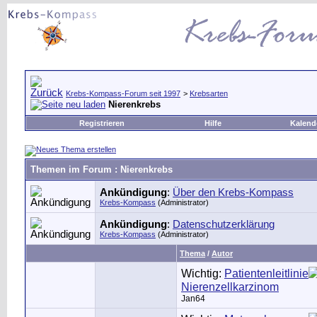
Krebs-Kompass-Forum seit 1997
>
Krebsarten
Nierenkrebs
Registrieren
Hilfe
Kalend
Themen im Forum
: Nierenkrebs
Ankündigung
:
Über den Krebs-Kompass
Krebs-Kompass
(Administrator)
Ankündigung
:
Datenschutzerklärung
Krebs-Kompass
(Administrator)
Thema
/
Autor
Wichtig:
Patientenleitlinie
Nierenzellkarzinom
Jan64