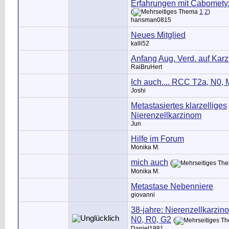
Erfahrungen mit Cabomety
(
1
2
)
hansman0815
Neues Mitglied
kalli52
Anfang Aug. Verd. auf Kar
RaiBruHert
Ich auch.... RCC T2a, N0,
Joshi
Metastasiertes klarzelliges
Nierenzellkarzinom
Jun
Hilfe im Forum
Monika M.
mich auch
(
Monika M.
Metastase Nebenniere
giovanni
38-jahre: Nierenzellkarzin
N0, R0, G2
(
Daniel1981