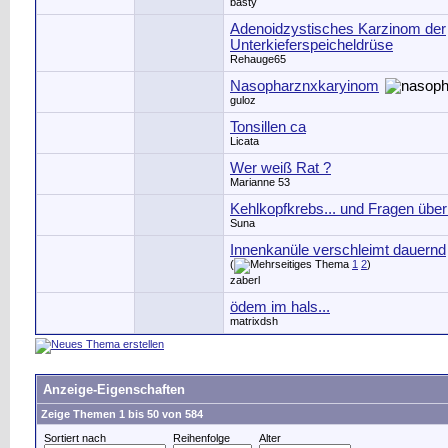
basty
Adenoidzystisches Karzinom der
Unterkieferspeicheldrüse
Rehauge65
Nasopharznxkaryinom
guloz
Tonsillen ca
Licata
Wer weiß Rat ?
Marianne 53
Kehlkopfkrebs... und Fragen übe
Suna
Innenkanüle verschleimt dauernd
(
1
2
)
zaberl
ödem im hals...
matrixdsh
Anzeige-Eigenschaften
Zeige Themen 1 bis 50 von 584
Sortiert nach
Reihenfolge
Alter