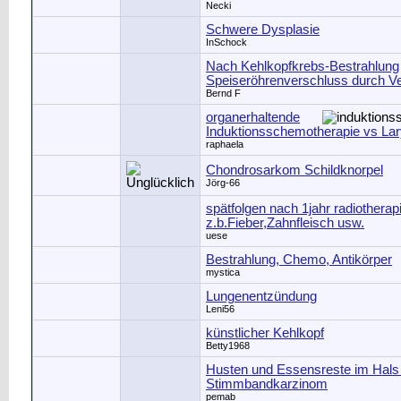
Necki
Schwere Dysplasie
InSchock
Nach Kehlkopfkrebs-Bestrahlung
Speiseröhrenverschluss durch V
Bernd F
organerhaltende
Induktionsschemotherapie vs La
raphaela
Chondrosarkom Schildknorpel
Jörg-66
spätfolgen nach 1jahr radiotherap
z.b.Fieber,Zahnfleisch usw.
uese
Bestrahlung, Chemo, Antikörper
mystica
Lungenentzündung
Leni56
künstlicher Kehlkopf
Betty1968
Husten und Essensreste im Hals 
Stimmbandkarzinom
pemab