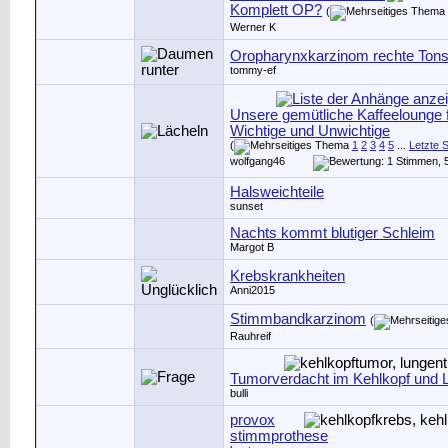
Komplett OP?
(
Werner K
Oropharynxkarzinom rechte Tonsi
tommy-ef
Unsere gemütliche Kaffeelounge f
Wichtige und Unwichtige
(
1
2
3
4
5
...
Letzte S
wolfgang46
Halsweichteile
sunset
Nachts kommt blutiger Schleim
Margot B
Krebskrankheiten
Anni2015
Stimmbandkarzinom
(
Rauhreif
Tumorverdacht im Kehlkopf und 
bulli
provox
stimmprothese