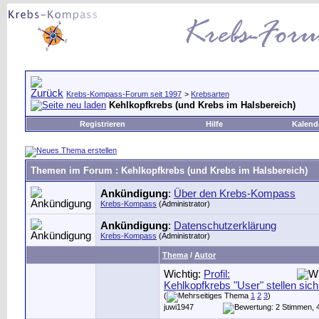
Krebs-Kompass-Forum seit 1997
>
Krebsarten
Kehlkopfkrebs (und Krebs im Halsbereich)
Registrieren
Hilfe
Kalend
Themen im Forum
: Kehlkopfkrebs (und Krebs im Halsbereich)
Ankündigung
:
Über den Krebs-Kompass
Krebs-Kompass
(Administrator)
Ankündigung
:
Datenschutzerklärung
Krebs-Kompass
(Administrator)
Thema
/
Autor
Wichtig:
Profil:
Kehlkopfkrebs "User" stellen sich 
(
1
2
3
)
juwi1947