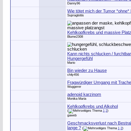
Danny96
Wie tötet mich der Tumor *ohne*
Supraglottis
Kehlkopfkrebs und massive Plat
Blume2308
Kann nichts schlucken / furchtba
Hungergefühl
Mario
Bin wieder zu Hause
chily456
Fragwürdiger Umgang mit Trach
Wuggerer
adenoid karzinom
Monika Maria
Kehlkopfkrebs und Alkohol
(
1
2
)
gaweb
Geschmacksverlust nach Bestrah
lange ?
(
1
2
)