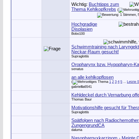
Wichtig:
Buchtipps zum
Thema Kehlkopfkrebs
(
Hochgradige
Displasien
Bobo100
Schwimmtraining nach Laryngekt
Neckar-Raum gesucht!
Supraglottis
Oropharynx bzw. Hypopharyn-Ka
senatus
an alle kehlkopflosen
(
1
2
3
4
5
...
Letzte S
gabriellla6541
Kehldeckel durch Vernarbung off
Thomas Baur
Motivationshilfe gesucht für Ther
Supraglottis
Spätfolgen nach Radiochemother
ZungengrundCA
daluma
Nasopharnyxkarzinom - Meinte 