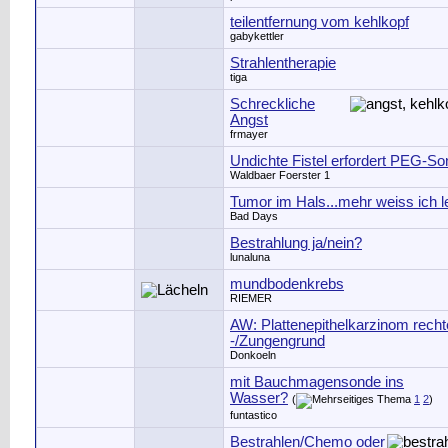
teilentfernung vom kehlkopf
gabykettler
Strahlentherapie
tiga
Schreckliche
Angst
frmayer
Undichte Fistel erfordert PEG-S
Waldbaer Foerster 1
Tumor im Hals...mehr weiss ich le
Bad Days
Bestrahlung ja/nein?
lunaluna
mundbodenkrebs
RIEMER
AW: Plattenepithelkarzinom rech
-/Zungengrund
Donkoeln
mit Bauchmagensonde ins
Wasser?
(
1
2
)
funtastico
Bestrahlen/Chemo oder