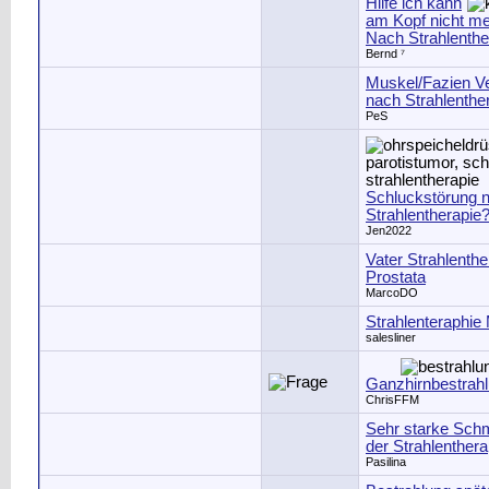
Hilfe ich kann
am Kopf nicht me
Nach Strahlenthe
Bernd ⁷
Muskel/Fazien V
nach Strahlenthe
PeS
Schluckstörung 
Strahlentherapie
Jen2022
Vater Strahlenthe
Prostata
MarcoDO
Strahlenteraphie
salesliner
Ganzhirnbestrah
ChrisFFM
Sehr starke Sch
der Strahlenthera
Pasilina