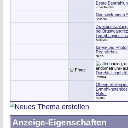
Beste Bestrahlu
Froschkrebs
Nachwirkungen S
Bella2011
Zweitbestrahlung
bei Brustwandrez
Lymphangiosis c
BellaVita
Ionen-und Photon
Rechtliches
Neftis
Durchfall nach Af
Primula
Offene Stellen i
Lymphknotenbes
Hals !
Kirana
Anzeige-Eigenschaften