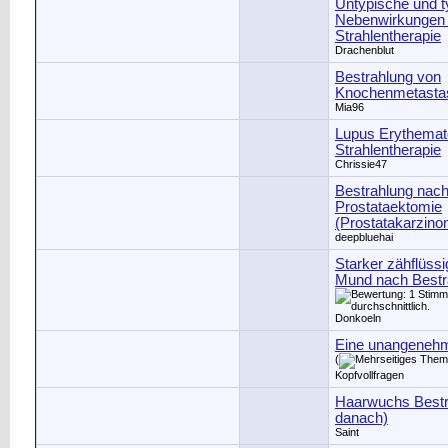
Untypische und t
Nebenwirkungen 
Strahlentherapie
Drachenblut
Bestrahlung von
Knochenmetasta
Mia96
Lupus Erythemat
Strahlentherapie
Chrissie47
Bestrahlung nac
Prostataektomie
(Prostatakarzino
deepbluehai
Starker zähflüssi
Mund nach Bestr
Donkoeln
Eine unangeneh
(
Kopfvollfragen
Haarwuchs Bestr
danach)
Saint