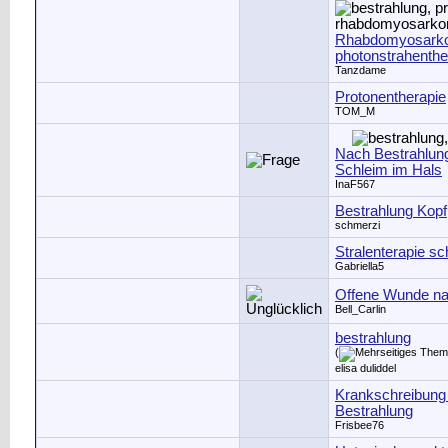
Rhabdomyosark
photonstrahenthe
Tanzdame
Protonentherapie
TOM_M
Nach Bestrahlun
Schleim im Hals
InaF567
Bestrahlung Kopf
schmerzi
Stralenterapie sc
Gabriella5
Offene Wunde na
Bell_Carlin
bestrahlung
(
elisa duliddel
Krankschreibung
Bestrahlung
Frisbee76