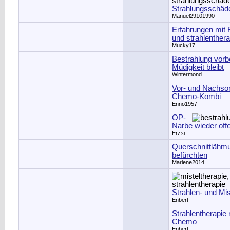
Strahlungsschä
Manuel29101990
Erfahrungen mit
und strahlenthera
Mucky17
Bestrahlung vorbe
Müdigkeit bleibt
Wintermond
Vor- und Nachsor
Chemo-Kombi
Enno1957
OP-
Narbe wieder off
Erzsi
Querschnittlähm
befürchten
Marlene2014
Strahlen- und Mis
Enbert
Strahlentherapie
Chemo
Enbert