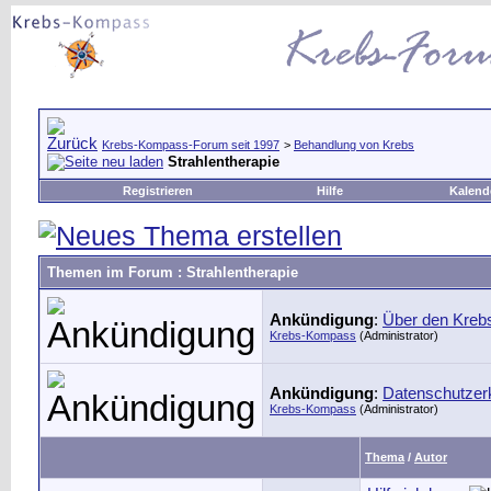
Krebs-Kompass-Forum seit 1997
>
Behandlung von Krebs
Strahlentherapie
Registrieren
Hilfe
Kalend
Themen im Forum
: Strahlentherapie
Ankündigung
:
Über den Kre
Krebs-Kompass
(Administrator)
Ankündigung
:
Datenschutzer
Krebs-Kompass
(Administrator)
Thema
/
Autor