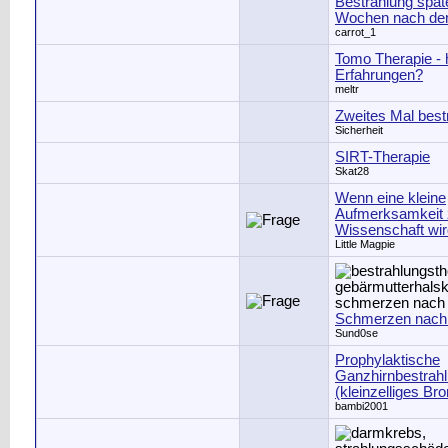
Bestrahlung späte
Wochen nach der
carrot_1
Tomo Therapie - 
Erfahrungen?
meltr
Zweites Mal best
Sicherheit
SIRT-Therapie
Skat28
Wenn eine kleine
Aufmerksamkeit 
Wissenschaft wird
Little Magpie
Schmerzen nach 
Sund0se
Prophylaktische
Ganzhirnbestrah
(kleinzelliges Br
bambi2001