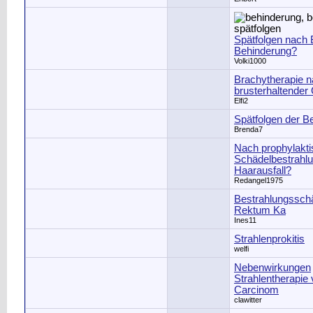
Spätfolgen nach 
Behinderung?
Volki1000
Brachytherapie 
brusterhaltender
Elfi2
Spätfolgen der B
Brenda7
Nach prophylakti
Schädelbestrahlu
Haarausfall?
Redangel1975
Bestrahlungssch
Rektum Ka
Ines11
Strahlenprokitis
welfi
Nebenwirkungen
Strahlentherapie 
Carcinom
clawitter