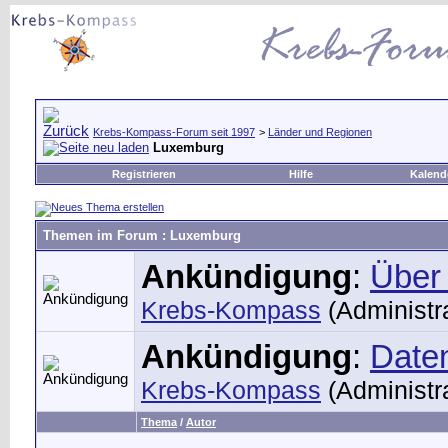
Krebs-Kompass-Forum seit 1997
>
Länder und Regionen
Luxemburg
Registrieren
Hilfe
Kalend
Themen im Forum
: Luxemburg
Ankündigung
:
Über
Krebs-Kompass
(Administra
Ankündigung
:
Date
Krebs-Kompass
(Administra
Thema
/
Autor