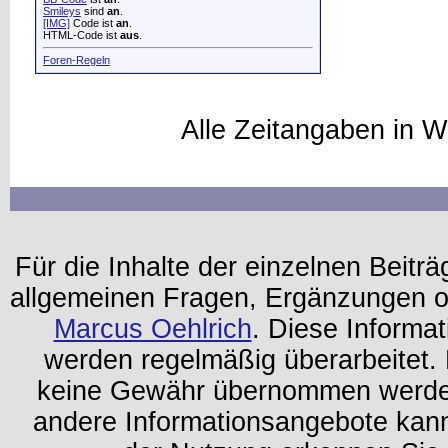
Smileys
sind
an
.
[IMG]
Code ist
an
.
HTML-Code ist
aus
.
Foren-Regeln
Alle Zeitangaben in W
Für die Inhalte der einzelnen Beiträg
allgemeinen Fragen, Ergänzungen o
Marcus Oehlrich
. Diese Informa
werden regelmäßig überarbeitet. 
keine Gewähr übernommen werden.
andere Informationsangebote kan