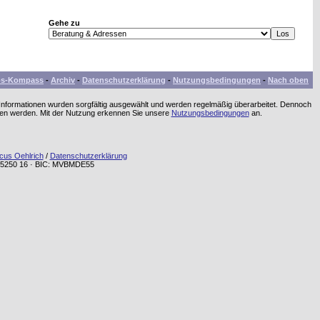
Gehe zu
bs-Kompass
-
Archiv
-
Datenschutzerklärung
-
Nutzungsbedingungen
-
Nach oben
 Informationen wurden sorgfältig ausgewählt und werden regelmäßig überarbeitet. Dennoch
men werden. Mit der Nutzung erkennen Sie unsere
Nutzungsbedingungen
an.
cus Oehlrich
/
Datenschutzerklärung
72 5250 16 · BIC: MVBMDE55