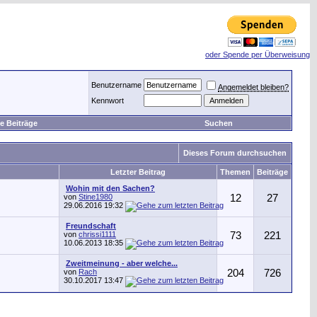
oder Spende per Überweisung
Benutzername
Angemeldet bleiben?
Kennwort
e Beiträge
Suchen
Dieses Forum durchsuchen
Letzter Beitrag
Themen
Beiträge
Wohin mit den Sachen?
von
Stine1980
12
27
29.06.2016
19:32
Freundschaft
von
chrissi1111
73
221
10.06.2013
18:35
Zweitmeinung - aber welche...
von
Rach
204
726
30.10.2017
13:47