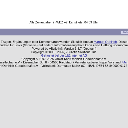
Alle Zeitangaben in WEZ +2. Es ist jetzt
04:59
Uhr.
Kre
einen Fragen, Ergänzungen oder Kommentaren wenden Sie sich bitte an
Marcus Oehlrich
. Diese
sondere für Links (Verweise) auf andere Informationsangebote kann keine Haftung übernom
Powered by vBulletin® Version 3.8.7 (Deutsch)
Copyright ©2000 - 2026, vBulletin Solutions, Inc.
Gehostet bei der 1&1 Internet AG
Copyright © 1997-2025 Volker Karl Oehlrich-Gesellschaft e.V.
sellschaft e.V. · Eisenacher Str. 8 · 64560 Riedstadt / Vertretungsberechtigter Vorstand:
Mar
rl Oehlrich-Gesellschaft e.V. · Volksbank Darmstadt Mainz eG · IBAN DE74 5519 0000 01