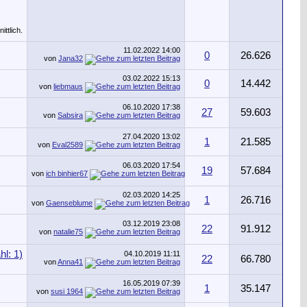
11.02.2022
14:00
0
26.626
von
Jana32
03.02.2022
15:13
0
14.442
von
liebmaus
06.10.2020
17:38
27
59.603
von
Sabsira
27.04.2020
13:02
1
21.585
von
Eval2589
06.03.2020
17:54
19
57.684
von
ich binhier67
02.03.2020
14:25
1
26.716
von
Gaenseblume
03.12.2019
23:08
22
91.912
von
natalie75
04.10.2019
11:11
22
66.780
von
Anna41
16.05.2019
07:39
1
35.147
von
susi 1964