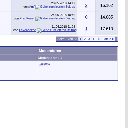
28.05.2018
14:17
2
16.162
von
Amf
24.05.2018
10:46
0
14.885
von
FrauFeuer
11.05.2018
11:28
1
17.610
von
Lavendelfee
Seite 1 von 38
1
2
3
11
>
Letzte
»
Moderatoren
Moderatoren : 1
gitti2002