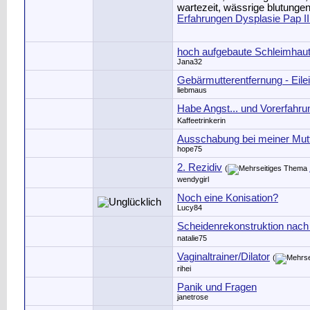
Erfahrungen Dysplasie Pap II 
hoch aufgebaute Schleimhau
Jana32
Gebärmutterentfernung - Eilei
liebmaus
Habe Angst... und Vorerfahru
Kaffeetrinkerin
Ausschabung bei meiner Mut
hope75
2. Rezidiv
(
wendygirl
Noch eine Konisation?
Lucy84
Scheidenrekonstruktion nac
natalie75
Vaginaltrainer/Dilator
(
rihei
Panik und Fragen
janetrose