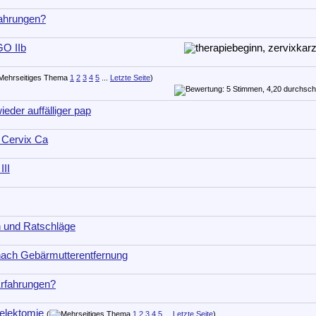
rfahrungen?
GO IIb
1
2
3
4
5
...
Letzte Seite
)
eder auffälliger pap
 Cervix Ca
III
n und Ratschläge
 nach Gebärmutterentfernung
 Erfahrungen?
elektomie
(
1
2
3
4
5
...
Letzte Seite
)