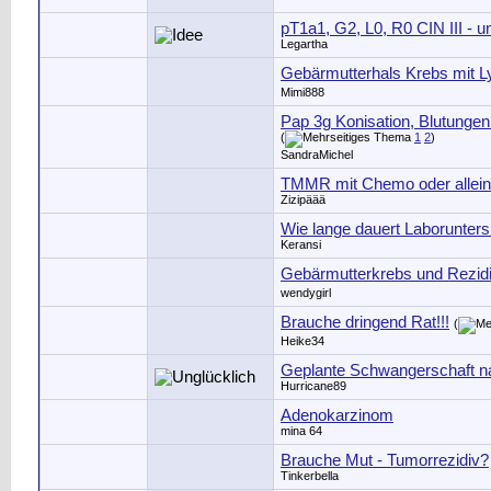
pT1a1, G2, L0, R0 CIN III - u
Legartha
Gebärmutterhals Krebs mit 
Mimi888
Pap 3g Konisation, Blutunge
(
1
2
)
SandraMichel
TMMR mit Chemo oder allei
Zizipäää
Wie lange dauert Laborunter
Keransi
Gebärmutterkrebs und Rezid
wendygirl
Brauche dringend Rat!!!
(
Heike34
Geplante Schwangerschaft n
Hurricane89
Adenokarzinom
mina 64
Brauche Mut - Tumorrezidiv?
Tinkerbella