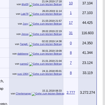
21.04.2019
17:18
10
37.104
von
tiho09
26.03.2019
11:14
1
27.103
von
Lale78
21.03.2019
21:57
17
44.425
von
Jusy
28.02.2019
22:19
31
116.603
von
Jessa
02.02.2019
14:38
0
24.350
von
TanjaK.
30.01.2019
19:09
8
41.344
von
datkleene
21.01.2019
21:04
7
23.124
von
sanne2
24.11.2018
05:01
8
33.119
von
susi 1964
15.11.2018
08:33
2.777
3.272.274
von
Cherlemange