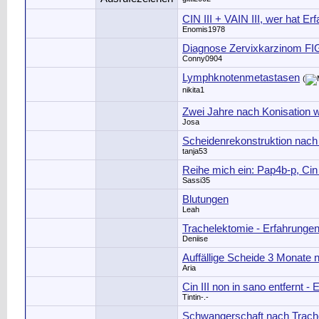
CIN III + VAIN III, wer hat E
Enomis1978
Diagnose Zervixkarzinom FI
Conny0904
Lymphknotenmetastasen
(
nikita1
Zwei Jahre nach Konisation wi
Josa
Scheidenrekonstruktion nach
tanja53
Reihe mich ein: Pap4b-p, Cin 
Sassi35
Blutungen
Leah
Trachelektomie - Erfahrunge
Deniise
Auffällige Scheide 3 Monate
Aria
Cin III non in sano entfernt -
Tintin-.-
Schwangerschaft nach Trach