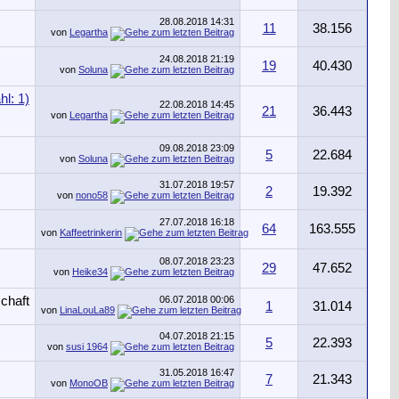
28.08.2018
14:31
11
38.156
von
Legartha
24.08.2018
21:19
19
40.430
von
Soluna
22.08.2018
14:45
21
36.443
von
Legartha
09.08.2018
23:09
5
22.684
von
Soluna
31.07.2018
19:57
2
19.392
von
nono58
27.07.2018
16:18
64
163.555
von
Kaffeetrinkerin
08.07.2018
23:23
29
47.652
von
Heike34
06.07.2018
00:06
1
31.014
von
LinaLouLa89
04.07.2018
21:15
5
22.393
von
susi 1964
31.05.2018
16:47
7
21.343
von
MonoOB