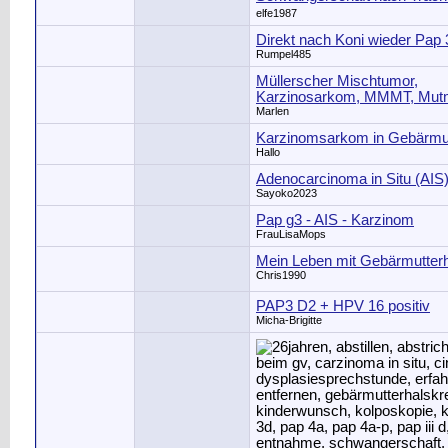
elfe1987
Direkt nach Koni wieder Pap
Rumpel485
Müllerscher Mischtumor,
Karzinosarkom, MMMT, Mut
Marlen
Karzinomsarkom in Gebärm
Hallo
Adenocarcinoma in Situ (AIS
Sayoko2023
Pap g3 - AIS - Karzinom
FrauLisaMops
Mein Leben mit Gebärmutter
Chris1990
PAP3 D2 + HPV 16 positiv
Micha-Brigitte