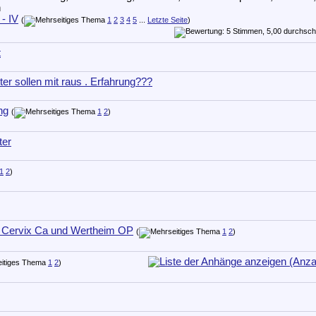
- IV
(
1
2
3
4
5
...
Letzte Seite
)
t
ter sollen mit raus . Erfahrung???
ng
(
1
2
)
ter
1
2
)
h Cervix Ca und Wertheim OP
(
1
2
)
1
2
)