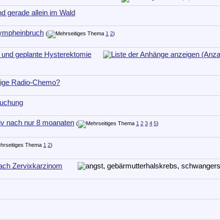
nd gerade allein im Wald
Lympheinbruch
(
1
2
)
n und geplante Hysterektomie
nige Radio-Chemo?
suchung
iv nach nur 8 moanaten
(
1
2
3
4
5
)
1
2
)
ach Zervixkarzinom