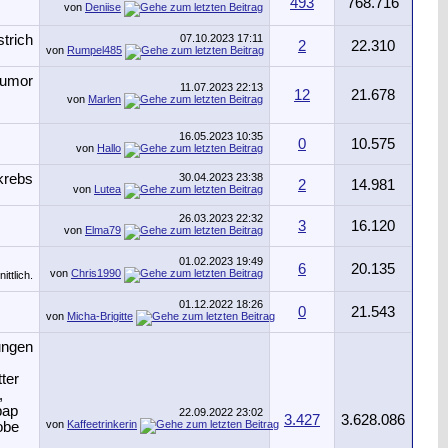
493
768.716
von
Deniise
07.10.2023
17:11
2
22.310
von
Rumpel485
11.07.2023
22:13
12
21.678
von
Marlen
16.05.2023
10:35
0
10.575
von
Hallo
30.04.2023
23:38
2
14.981
von
Lutea
26.03.2023
22:32
3
16.120
von
Elma79
01.02.2023
19:49
6
20.135
von
Chris1990
01.12.2022
18:26
0
21.543
von
Micha-Brigitte
22.09.2022
23:02
3.427
3.628.086
von
Kaffeetrinkerin