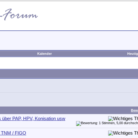
Kalender
Heutig
Bew
s über PAP, HPV, Konisation usw
 - TNM / FIGO