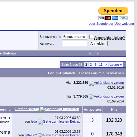
oder Spende per Überweisung
Benutzername
Angemeldet bleiben?
Kennwort
e Beiträge
Suchen
Seite 1 von 38
1
2
3
11
>
Letzte
»
Forum-Optionen
Dieses Forum durchsuchen
Hits:
3.322.680
03.01.2016
Hits:
3.779.365
01.09.2014
Letzter Beitrag
ertung
Antworten
Hits
27.03.2006
03:30
3
192.929
von
leda
01.03.2006
13:37
0
178.348
von
gitti2002