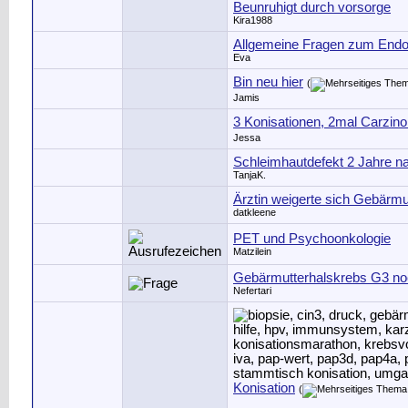
Beunruhigt durch vorsorge
Kira1988
Allgemeine Fragen zum End
Eva
Bin neu hier
(
Jamis
3 Konisationen, 2mal Carzino
Jessa
Schleimhautdefekt 2 Jahre n
TanjaK.
Ärztin weigerte sich Gebärmut
datkleene
PET und Psychoonkologie
Matzilein
Gebärmutterhalskrebs G3 noc
Nefertari
Konisation
(