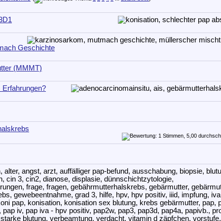
 3D1
mach Geschichte
utter (MMMT)
) Erfahrungen?
halskrebs