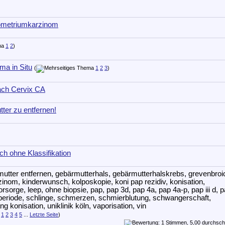
ometriumkarzinom
1
2
)
ma in Situ
(
1
2
3
)
ach Cervix CA
ter zu entfernen!
h ohne Klassifikation
1
2
3
4
5
...
Letzte Seite
)