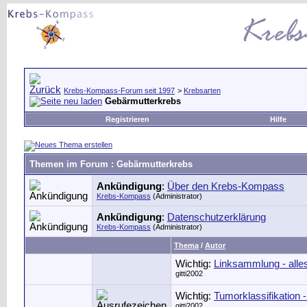
Krebs-Kompass-Forum seit 1997
>
Krebsarten
Gebärmutterkrebs
Registrieren
Hilfe
Themen im Forum
: Gebärmutterkrebs
Ankündigung
:
Über den Krebs-Kompass
Krebs-Kompass
(Administrator)
Ankündigung
:
Datenschutzerklärung
Krebs-Kompass
(Administrator)
Thema
/
Autor
Wichtig:
Linksammlung - alle
gitti2002
Wichtig:
Tumorklassifikation
gitti2002