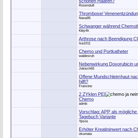
schönen Haaren?
Rosenduft
Thrombose/ Venenentzündu
Nana95
Schwanger während Chemot
Kitty4h
Arthrose nach Beendigung C
Isa1011
Chemo und Portkatheter
waldesruh
Nebenwirkung Doxorubicin u
Jokisch65
Offene Mundschleimhaut na
hilft?
Francine
2 ZYklen PEI
Chemo
admb
Vorschlag: APP als mögliche
Tagebuch Variante
Ypsos
Erhöter Kreatininwert nach 
okumata