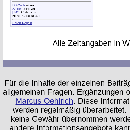
BB-Code
ist
an
.
Smileys
sind
an
.
[IMG]
Code ist
an
.
HTML-Code ist
aus
.
Foren-Regeln
Alle Zeitangaben in W
Für die Inhalte der einzelnen Beiträg
allgemeinen Fragen, Ergänzungen o
Marcus Oehlrich
. Diese Informa
werden regelmäßig überarbeitet. 
keine Gewähr übernommen werden.
andere Informationsangebote kan