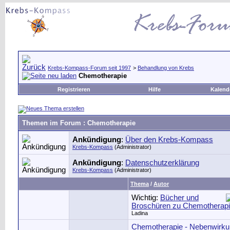
Krebs-Kompass-Forum seit 1997
>
Behandlung von Krebs
Chemotherapie
Registrieren
Hilfe
Kalend
Themen im Forum
: Chemotherapie
Ankündigung
:
Über den Krebs-Kompass
Krebs-Kompass
(Administrator)
Ankündigung
:
Datenschutzerklärung
Krebs-Kompass
(Administrator)
Thema
/
Autor
Wichtig:
Bücher und
Broschüren zu Chemotherap
Ladina
Chemotherapie - Nebenwirku