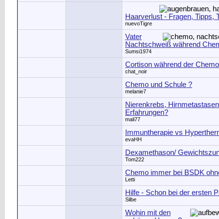
Haarverlust - Fragen, Tipps, 
nuevoTigre
Vater
Nachtschweiß während Che
Sumsi1974
Cortison während der Chemo
chat_noir
Chemo und Schule ?
melanie7
Nierenkrebs, Hirnmetastasen
Erfahrungen?
mali77
Immuntherapie vs Hyperther
evaHH
Dexamethason/ Gewichtszu
Tom222
Chemo immer bei BSDK ohn
Letti
Hilfe - Schon bei der ersten 
Silbe
Wohin mit den