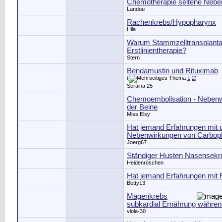
Chemotherapie seltene Nebe
Landou
Rachenkrebs/Hypopharynx
Hila
Warum Stammzelltransplantati
Erstlinientherapie?
Stern
Bendamustin und Rituximab
(
1
2
)
Seraina 25
Chemoembolisation - Neben
der Beine
Miss Elsy
Hat jemand Erfahrungen mit 
Nebenwirkungen von Carbopla
Joerg67
Ständiger Husten Nasensekre
Heidenröschen
Hat jemand Erfahrungen mit
Betty13
Magenkrebs
subkardial Ernährung währe
viola-30