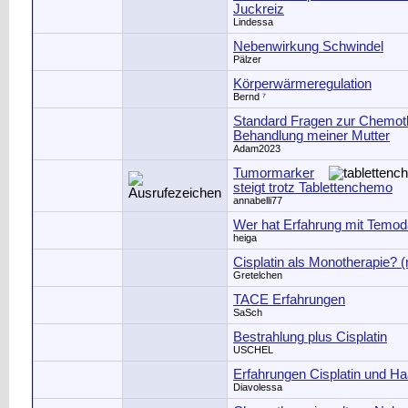
Juckreiz
Lindessa
Nebenwirkung Schwindel
Pälzer
Körperwärmeregulation
Bernd ⁷
Standard Fragen zur Chemot
Behandlung meiner Mutter
Adam2023
Tumormarker
steigt trotz Tablettenchemo
annabelli77
Wer hat Erfahrung mit Temod
heiga
Cisplatin als Monotherapie? (
Gretelchen
TACE Erfahrungen
SaSch
Bestrahlung plus Cisplatin
USCHEL
Erfahrungen Cisplatin und Ha
Diavolessa