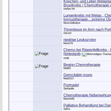
Knochen- und Leber-Metasta
Brustkrebs / Chemotherapie w
stefan-hh
Lungenkrebs mit Metas , Ch
Immuntherapie....extreme Übe
Muschelkatze
Thrombose im Arm nach Por
mixxer
niedrige Leukozyten
biene70
Chemo bei Rippenfellkrebs - 
Nintedanib
(
meltr
Beginn Chemotherapie
Mel83
Gemcitabin mono
Mai2013
Portnadel
Stefanillo
Chemotherapie Nebenwirkun
Maxim99
Palliative Behandlung bei Da
Safra