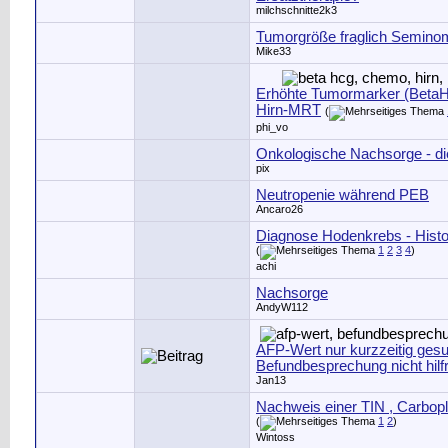
milchschnitte2k3
Tumorgröße fraglich Semino
Mike33
Erhöhte Tumormarker (Beta
Hirn-MRT
(
phi_vo
Onkologische Nachsorge - di
pix
Neutropenie während PEB
Ancaro26
Diagnose Hodenkrebs - Histo
(
1
2
3
4
)
achi
Nachsorge
AndyW112
AFP-Wert nur kurzzeitig gesu
Befundbesprechung nicht hilf
Jan13
Nachweis einer TIN , Carbopl
(
1
2
)
Wintoss