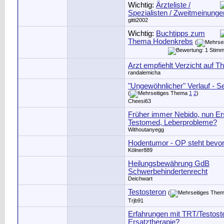
Wichtig:
Ärzteliste /
Spezialisten / Zweitmeinunge
gitti2002
Wichtig:
Buchtipps zum
Thema Hodenkrebs
(
Arzt empfiehlt Verzicht auf 
randalemicha
"Ungewöhnlicher" Verlauf - 
(
1
2
)
Cheesi63
Früher immer Nebido, nun Er
Testomed, Leberprobleme?
Withoutanyegg
Hodentumor - OP steht bevo
Kölner889
Heilungsbewährung GdB
Schwerbehindertenrecht
Deichwart
Testosteron
(
Trjb91
Erfahrungen mit TRT/Testost
Ersatztherapie?