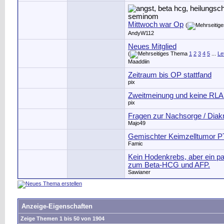
Mittwoch war Op
(
AndyW112
Neues Mitglied
(
1
2
3
4
5
...
Le
Maaddiin
Zeitraum bis OP stattfand
pix
Zweitmeinung und keine RL
pix
Fragen zur Nachsorge / Dia
Majo49
Gemischter Keimzelltumor P
Famic
Kein Hodenkrebs, aber ein pa
zum Beta-HCG und AFP.
Sawianer
Anzeige-Eigenschaften
Zeige Themen 1 bis 50 von 1904