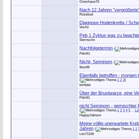
Osterhase76
Nach 12 Jahren "vergrößerte
Rosebud
Diagnose Hodenkrebs / Sch
Vocho
Peb 1 Zyklus was zu beacht
Sternschn
Nachfolgetermin
(
Pdm91
Nicht- Seminom
(
Ibex86
Ebenfalls betroffen - morgen
(
1
2
3
)
tomtata
Über der Brustwarze, eine Ve
Pdm91
nicht Seminom - gemischter 
(
1
2
3
4
5
...
Le
HappyGilmore
Meine völlig unerwartete Kre
Jahren
(
1
2
Leo71166