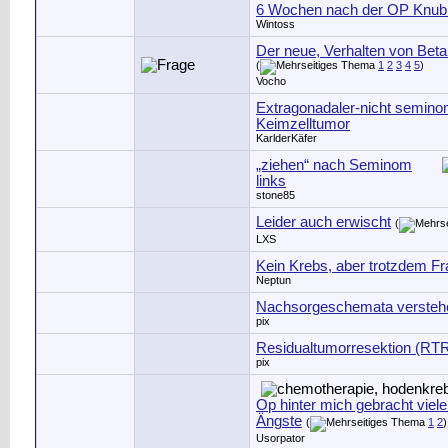
6 Wochen nach der OP Knubb
Wintoss
Der neue, Verhalten von Be
(
1
2
3
4
5
)
Vocho
Extragonadaler-nicht semino
Keimzelltumor
KarlderKäfer
„ziehen“ nach Seminom
links
stone85
Leider auch erwischt
(
LXS
Kein Krebs, aber trotzdem F
Neptun
Nachsorgeschemata versteh
pix
Residualtumorresektion (RTR)
pix
Op hinter mich gebracht viel
Ängste
(
1
2
)
Usorpator