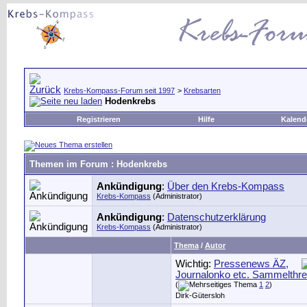
Krebs-Kompass-Forum seit 1997
>
Krebsarten
Hodenkrebs
Registrieren
Hilfe
Kalend
Themen im Forum
: Hodenkrebs
Ankündigung
:
Über den Krebs-Kompass
Krebs-Kompass
(Administrator)
Ankündigung
:
Datenschutzerklärung
Krebs-Kompass
(Administrator)
Thema
/
Autor
Wichtig:
Pressenews ÄZ,
Journalonko etc. Sammelthr
(
1
2
)
Dirk-Gütersloh