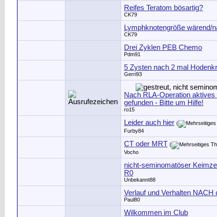
Reifes Teratom bösartig?
CK79
Lymphknotengröße wärend/
CK79
Drei Zyklen PEB Chemo
Pdm91
5 Zysten nach 2 mal Hodenk
Gerri93
Nach RLA-Operation aktive
gefunden - Bitte um Hilfe!
ro15
Leider auch hier
(
Furby84
CT oder MRT
(
Vocho
nicht-seminomatöser Keimzel
R0
Unbekannt88
Verlauf und Verhalten NACH 
Paul80
Wilkommen im Club