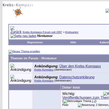
Krebs-Kompass-Forum seit 1997
>
Krebsarten
Hirntumor
Registrieren
Hilfe
Kalend
Themen im Forum
: Hirntumor
Ankündigung
:
Über den Krebs-Kompass
Krebs-Kompass
(Administrator)
Ankündigung
:
Datenschutzerklärung
Krebs-Kompass
(Administrator)
Thema
/
Autor
Wichtig:
Veröffentlichungen zum The
(
1
2
)
Peter