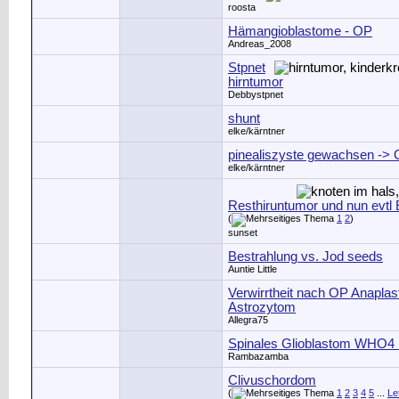
roosta
Hämangioblastome - OP
Andreas_2008
Stpnet
hirntumor
Debbystpnet
shunt
elke/kärntner
pinealiszyste gewachsen ->
elke/kärntner
Resthiruntumor und nun evtl 
(
1
2
)
sunset
Bestrahlung vs. Jod seeds
Auntie Little
Verwirrtheit nach OP Anaplas
Astrozytom
Allegra75
Spinales Glioblastom WHO4 
Rambazamba
Clivuschordom
(
1
2
3
4
5
...
Le