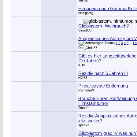
Tesna
Hirnödem nach Gamma Knife
einzigartig
Glioblastom- Weihrauch?
Virus938
Anaplastisches Astrozytom
(
1
2
3
4
5
...
Le
Der_Chris87
Gibt es hier Langzeitüberle
(10 Jahre)?
KHK
Rezidiv nach 6 Jahren !!!
HG68
Pinealiszyste Entfernung
RamonaW
Brauche Euren Rat/Meinung
Hirnstamtumor
Otthoff
Rezidiv, Anaplastisches Astro
jetzt weiter?
speeka
Glioblastom grad IV was nun