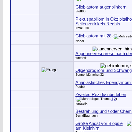
Glioblastom augenblinkern
Steff86
Plexuspapillom in Okzipitalh
Seitenvertrikels Rechts
Irma1970
Glioblastom mit 28
(
Nanoi
Augennervesparese nach de
funtastik
Oligendrogliom und Schwang
Sonnenblümchen32
Anaplastisches Ependymom 
Puebbi
Zweites Rezidiv überleben
(
1
2
)
funtastik
Bestrahlung und / oder Chem
BerndBaumann
Große Angst vor Biopsie
am Kleinhirn