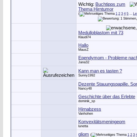
Wichtig:
Buchtipps zum
Thema Hirntumor
(
1
2
3
4
5
...
Le
Medulloblastom mit 73
Klaudi74
Hallo
MausZ
Ependymom - Probleme nac
Jana32
Kann man es tasten ?
Sunny1992
Dezente Stauungspapille. So
Nancy48
Geschichte über das Erlebte
dominik_sp
Hirnabzess
Vanhohen
Konvexitätsmeningeom
lunetta
gliom
(
1
2
3