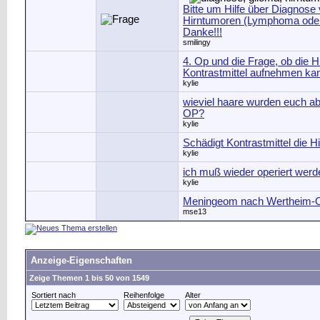
Bitte um Hilfe über Diagnose
Hirntumoren (Lymphoma oder
Danke!!!
smilingy
4. Op und die Frage, ob die H
Kontrastmittel aufnehmen ka
kylie
wieviel haare wurden euch abr
OP?
kylie
Schädigt Kontrastmittel die H
kylie
ich muß wieder operiert wer
kylie
Meningeom nach Wertheim-OP
mse13
Anzeige-Eigenschaften
Zeige Themen 1 bis 50 von 1549
Sortiert nach
Reihenfolge
Alter