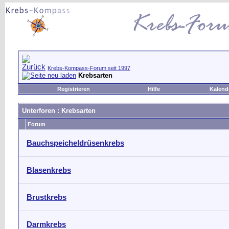
Krebs-Kompass-Forum seit 1997
Krebsarten
Registrieren
Hilfe
Kalend
Unterforen
: Krebsarten
Forum
Bauchspeicheldrüsenkrebs
Blasenkrebs
Brustkrebs
Darmkrebs