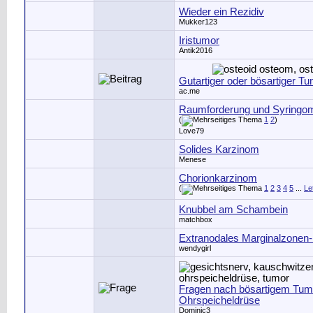
Wieder ein Rezidiv
Mukker123
Iristumor
Antik2016
Gutartiger oder bösartiger T
ac.me
Raumforderung und Syringom
(
1
2
)
Love79
Solides Karzinom
Menese
Chorionkarzinom
(
1
2
3
4
5
...
Le
Knubbel am Schambein
matchbox
Extranodales Marginalzonen
wendygirl
Fragen nach bösartigem Tum
Ohrspeicheldrüse
Dominic3