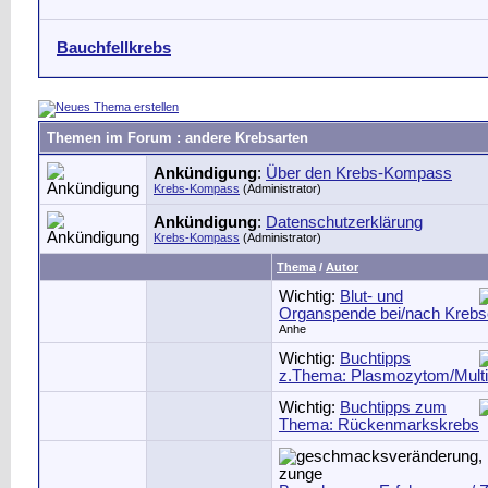
Bauchfellkrebs
Themen im Forum
: andere Krebsarten
Ankündigung
:
Über den Krebs-Kompass
Krebs-Kompass
(Administrator)
Ankündigung
:
Datenschutzerklärung
Krebs-Kompass
(Administrator)
Thema
/
Autor
Wichtig:
Blut- und
Organspende bei/nach Krebs
Anhe
Wichtig:
Buchtipps
z.Thema: Plasmozytom/Mult
Wichtig:
Buchtipps zum
Thema: Rückenmarkskrebs