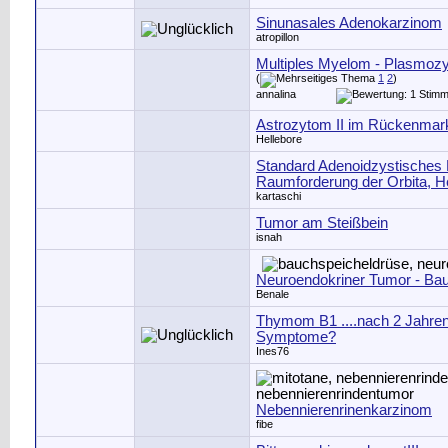
Sinunasales Adenokarzinom
atropillon
Multiples Myelom - Plasmoz
(
1
2
)
annalina
Astrozytom II im Rückenmar
Hellebore
Standard Adenoidzystisches
Raumforderung der Orbita, H
kartaschi
Tumor am Steißbein
isnah
Neuroendokriner Tumor - Ba
Benale
Thymom B1 ....nach 2 Jahren
Symptome?
Ines76
Nebennierenrinenkarzinom
fibe