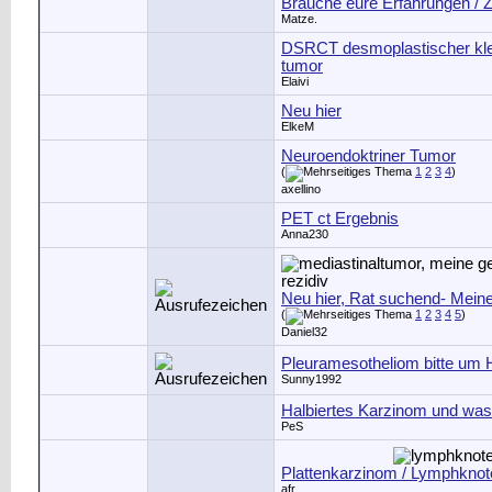
Brauche eure Erfahrungen / 
Matze.
DSRCT desmoplastischer klei
tumor
Elaivi
Neu hier
ElkeM
Neuroendoktriner Tumor
(
1
2
3
4
)
axellino
PET ct Ergebnis
Anna230
Neu hier, Rat suchend- Mein
(
1
2
3
4
5
)
Daniel32
Pleuramesotheliom bitte um H
Sunny1992
Halbiertes Karzinom und wa
PeS
Plattenkarzinom / Lymphknot
afr