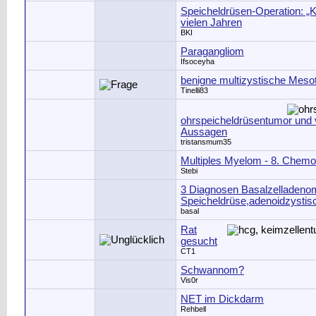
Speicheldrüsen-Operation: „
vielen Jahren
BKI
Paragangliom
Ifsoceyha
benigne multizystische Mesoth
Tinelli83
ohrspeicheldrüsentumor und 
Aussagen
tristansmum35
Multiples Myelom - 8. Chemo
Stebi
3 Diagnosen Basalzelladen
Speicheldrüse,adenoidzysti
basal
Rat
gesucht
CT1
Schwannom?
Vis0r
NET im Dickdarm
Rehbell