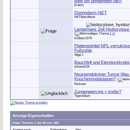
Bitte um dringenden rat!!!
Erdem
Dünnndarm-NET
NETBetroffene
Langerhans Zell Histiozytose
(
1
2
)
Icebaer1979
Plattenephitel NPL-verrukös
Fußsohle
Siggi 1
Bauchfell und Eierstockkrebs
arkana528
Neuroendokriner Tumor-Was 
Knochenmetastasen?
(
Rickmer
Zungenpiercing = krebs?
TigersMum
Anzeige-Eigenschaften
Zeige Themen 1 bis 50 von 463
Sortiert nach
Reihenfolge
Alter