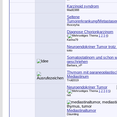
Karzinoid syndrom
Madl1988
Seltene
Tumorerkrankung/Metastasen
Ifsoceyha
Diagnose Chorionkarzinom
(
1
2
3
4
)
Karina79
Neuroendokriner Tumor trot
totto
Somatostatinom und schon wi
geschriehen
Barbara_vP
Thymom mit paraneoplastis
Mediastinum
Troll2019
Neuroendokriner Tumor
(
1
2
3
4
5
)
net
Mediastinaltumor
Däumling