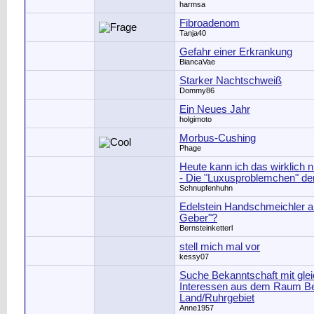
harmsa
Fibroadenom
Tanja40
Gefahr einer Erkrankung
BiancaVae
Starker Nachtschweiß
Dommy86
Ein Neues Jahr
holgimoto
Morbus-Cushing
Phage
Heute kann ich das wirklich n
- Die "Luxusproblemchen" de
Schnupfenhuhn
Edelstein Handschmeichler al
Geber"?
Bernsteinketterl
stell mich mal vor
kessy07
Suche Bekanntschaft mit gle
Interessen aus dem Raum B
Land/Ruhrgebiet
Anne1957