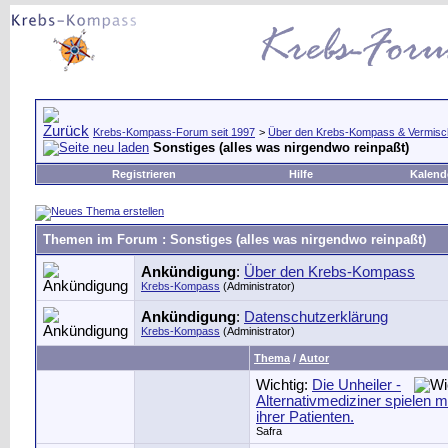
Krebs-Kompass-Forum seit 1997
>
Über den Krebs-Kompass & Vermisc
Sonstiges (alles was nirgendwo reinpaßt)
Registrieren
Hilfe
Kalend
Themen im Forum
: Sonstiges (alles was nirgendwo reinpaßt)
Ankündigung
:
Über den Krebs-Kompass
Krebs-Kompass
(Administrator)
Ankündigung
:
Datenschutzerklärung
Krebs-Kompass
(Administrator)
Thema
/
Autor
Wichtig:
Die Unheiler -
Alternativmediziner spielen 
ihrer Patienten.
Safra