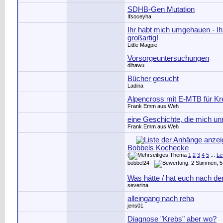
SDHB-Gen Mutation
Ifsoceyha
Ihr habt mich umgehauen - Ih
großartig!
Little Magpie
Vorsorgeuntersuchungen
dihawu
Bücher gesucht
Ladina
Alpencross mit E-MTB für Kr
Frank Emm aus Weh
eine Geschichte, die mich unr
Frank Emm aus Weh
Bobbels Kochecke
(
1
2
3
4
5
...
Le
bobbel24
Was hätte / hat euch nach de
severina
alleingang nach reha
jens01
Diagnose "Krebs" aber wo?