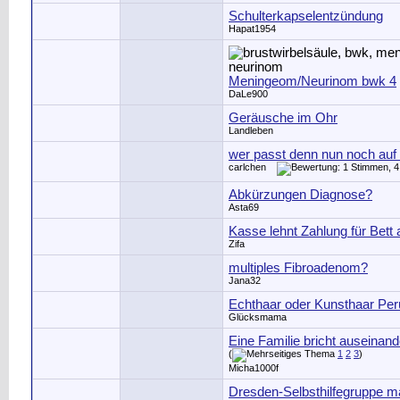
Schulterkapselentzündung
Hapat1954
Meningeom/Neurinom bwk 4
DaLe900
Geräusche im Ohr
Landleben
wer passt denn nun noch auf
carlchen
Abkürzungen Diagnose?
Asta69
Kasse lehnt Zahlung für Bett 
Zifa
multiples Fibroadenom?
Jana32
Echthaar oder Kunsthaar Pe
Glücksmama
Eine Familie bricht auseinand
(
1
2
3
)
Micha1000f
Dresden-Selbsthilfegruppe m