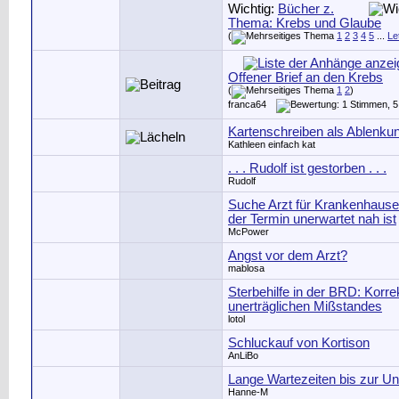
Wichtig:
Bücher z.
Thema: Krebs und Glaube
(
1
2
3
4
5
...
Le
Offener Brief an den Krebs
(
1
2
)
franca64
Kartenschreiben als Ablenkun
Kathleen einfach kat
. . . Rudolf ist gestorben . . .
Rudolf
Suche Arzt für Krankenhause
der Termin unerwartet nah ist
McPower
Angst vor dem Arzt?
mablosa
Sterbehilfe in der BRD: Korre
unerträglichen Mißstandes
lotol
Schluckauf von Kortison
AnLiBo
Lange Wartezeiten bis zur U
Hanne-M