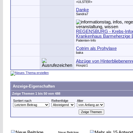
+ULSTER+
Danke
Sandra7
REGENSBURG - Krebs-Infor
Krankenhaus Barmeherzige 
Patienten-Info
Cotrim als Prohylaxe
baka
Abzüge von Hinterbliebenenr
Hospiz1
Anzeige-Eigenschaften
Zeige Themen 1 bis 50 von 488
Sortiert nach
Reihenfolge
Alter
Neue Beiträge