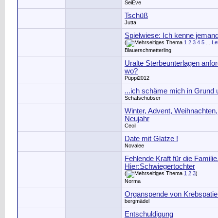
SeiEve
Tschüß
Jutta
Spielwiese: Ich kenne jemand 
(
1
2
3
4
5
...
Le
Blauerschmetterling
Uralte Sterbeunterlagen anfor
wo?
Püppi2012
...ich schäme mich in Grund 
Schafschubser
Winter, Advent, Weihnachten, 
Neujahr
Cecil
Date mit Glatze !
Novalee
Fehlende Kraft für die Familie
Hier:Schwiegertochter
(
1
2
3
)
Norma
Organspende von Krebspatie
bergmädel
Entschuldigung