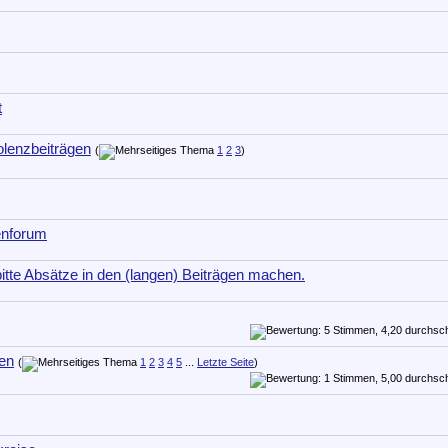
t
olenzbeiträgen
(
1
2
3
)
enforum
 bitte Absätze in den (langen) Beiträgen machen.
en
(
1
2
3
4
5
...
Letzte Seite
)