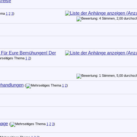
reise
1
2
3
)
 Für Eure Bemühungen! Der
1
2
)
Behandlungen
(
1
2
)
page
(
1
2
3
)