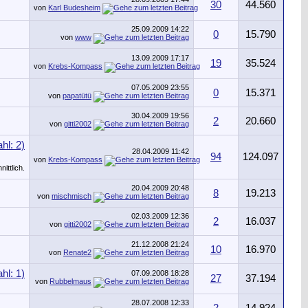
30
44.560
von
Karl Budesheim
25.09.2009
14:22
0
15.790
von
www
13.09.2009
17:17
19
35.524
von
Krebs-Kompass
07.05.2009
23:55
0
15.371
von
papatütü
30.04.2009
19:56
2
20.660
von
gitti2002
28.04.2009
11:42
94
124.097
von
Krebs-Kompass
20.04.2009
20:48
8
19.213
von
mischmisch
02.03.2009
12:36
2
16.037
von
gitti2002
21.12.2008
21:24
10
16.970
von
Renate2
07.09.2008
18:28
27
37.194
von
Rubbelmaus
28.07.2008
12:33