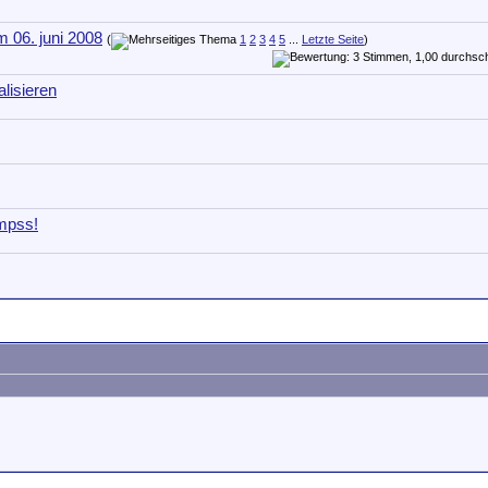
 06. juni 2008
(
1
2
3
4
5
...
Letzte Seite
)
lisieren
mpss!