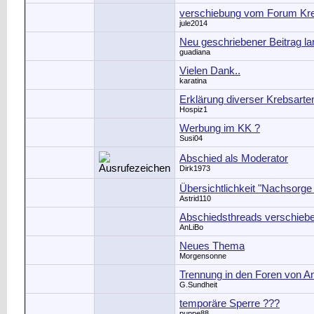
verschiebung vom Forum Kreb
jule2014
Neu geschriebener Beitrag la
guadiana
Vielen Dank..
karatina
Erklärung diverser Krebsarte
Hospiz1
Werbung im KK ?
Susi04
Abschied als Moderator
Dirk1973
Übersichtlichkeit "Nachsorge 
Astrid110
Abschiedsthreads verschieb
AnLiBo
Neues Thema
Morgensonne
Trennung in den Foren von A
G.Sundheit
temporäre Sperre ???
puppe88