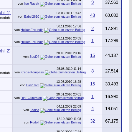
25.05.2011
08:54
9
37.969
von
Ilse Racek
08.03.2011
19:42
43
69.082
von
Babsi2610
30.11.2010
17:56
2
17.891
von
HeikesFreundin
20.11.2010
23:55
1
17.299
von
HeikesFreundin
20.10.2010
20:16
15
44.187
von
Susi04
25.08.2010
11:14
8
27.514
von
Krebs-Kompass
13.05.2010
16:28
15
30.493
von
Dirk1973
20.01.2010
23:01
1
16.990
von
Dirk-Gütersloh
04.11.2009
22:09
4
19.051
von
Ladina
12.10.2009
11:08
32
67.175
von
Rudolf
28.09.2009
17:44