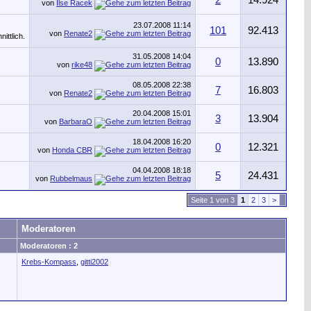
2
14.924
von
Ilse Racek
23.07.2008
11:14
101
92.413
von
Renate2
31.05.2008
14:04
0
13.890
von
rike48
08.05.2008
22:38
7
16.803
von
Renate2
20.04.2008
15:01
3
13.904
von
BarbaraO
18.04.2008
16:20
0
12.321
von
Honda CBR
04.04.2008
18:18
5
24.431
von
Rubbelmaus
Seite 1 von 3
1
2
3
>
Moderatoren
Moderatoren : 2
Krebs-Kompass
,
gitti2002