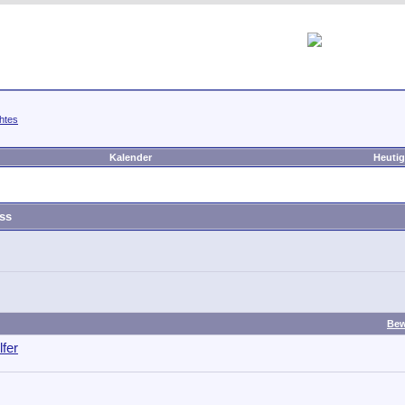
htes
Kalender
Heutig
ss
Bew
lfer