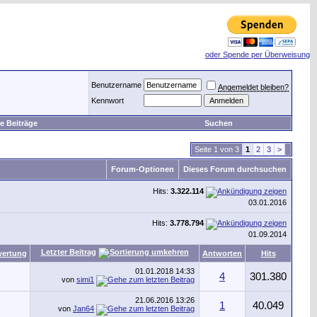
oder Spende per Überweisung
Benutzername
Angemeldet bleiben?
Kennwort
e Beiträge
Suchen
Seite 1 von 3
1
2
3
>
Forum-Optionen
Dieses Forum durchsuchen
Hits:
3.322.114
03.01.2016
Hits:
3.778.794
01.09.2014
Letzter Beitrag
ertung
Antworten
Hits
01.01.2018
14:33
4
301.380
von
simi1
21.06.2016
13:26
1
40.049
von
Jan64