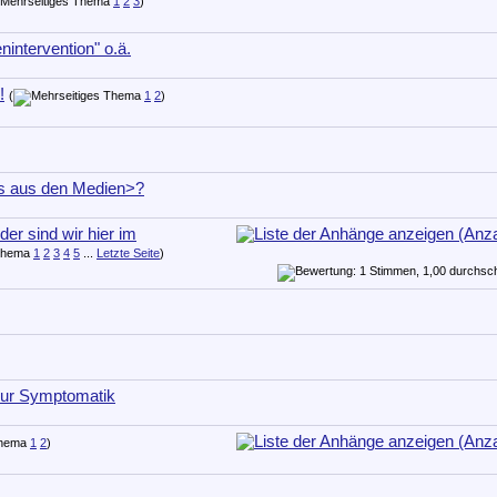
1
2
3
)
intervention" o.ä.
!
(
1
2
)
es aus den Medien>?
r sind wir hier im
1
2
3
4
5
...
Letzte Seite
)
zur Symptomatik
1
2
)