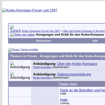
Krebs-Kompass-Forum seit 1997
>
Über den Krebs-Kompass & Vermisc
Anregungen und Kritik für den Krebs-Kompass
Registrieren
Hilfe
Themen im Forum
: Anregungen und Kritik für den Krebs-Kompa
Ankündigung
:
Über den Krebs-Kompass
Krebs-Kompass
(Administrator)
Ankündigung
:
Datenschutzerklärung
Krebs-Kompass
(Administrator)
Thema
/
Autor
Dank an die Betreiber und He
caitlin
Hallo
Lastway