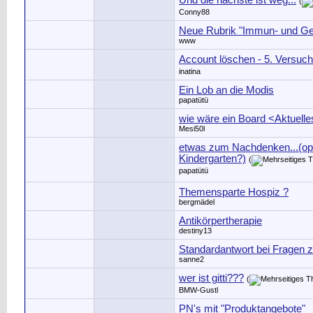
Und die nächste ist weg...
(
Conny88
Neue Rubrik "Immun- und Gen
www
Account löschen - 5. Versuch
inatina
Ein Lob an die Modis
papatütü
wie wäre ein Board <Aktuell
Mesi50l
etwas zum Nachdenken...(opde
Kindergarten?)
(
papatütü
Themensparte Hospiz ?
bergmädel
Antikörpertherapie
destiny13
Standardantwort bei Fragen 
sanne2
wer ist gitti???
(
BMW-Gustl
PN's mit "Produktangebote"