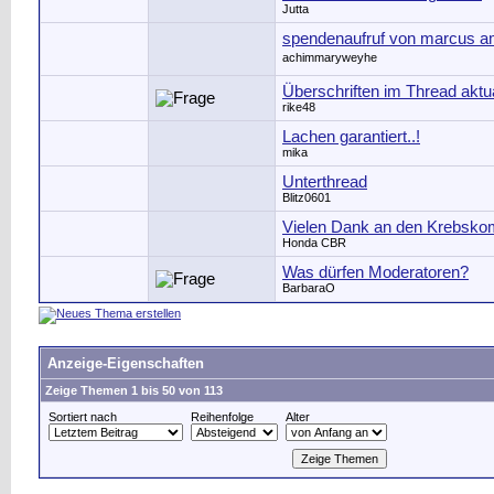
Jutta
spendenaufruf von marcus am
achimmaryweyhe
Überschriften im Thread aktua
rike48
Lachen garantiert..!
mika
Unterthread
Blitz0601
Vielen Dank an den Krebsko
Honda CBR
Was dürfen Moderatoren?
BarbaraO
Anzeige-Eigenschaften
Zeige Themen 1 bis 50 von 113
Sortiert nach
Reihenfolge
Alter