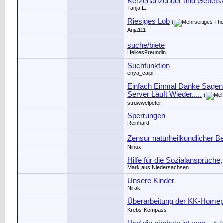
Kerzenanzünder und Gebetsk
Tanja L.
Riesiges Lob
(
Anja111
suche/biete
HeikesFreundin
Suchfunktion
enya_caipi
Einfach Einmal Danke Sagen
Server Läuft Wieder.....
(
struwwelpeter
Sperrungen
Reinhard
Zensur naturheilkundlicher 
Ninux
Hilfe für die Sozialansprüche,
Mark aus Niedersachsen
Unsere Kinder
Nirak
Überarbeitung der KK-Home
Krebs-Kompass