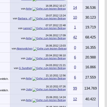
16.08.2012
10:17
14
36.536
von
Anhe
19.07.2012
13:24
10
30.123
von
Barbara_vP
07.07.2012
22:48
1
19.719
von
sanne2
24.06.2012
17:09
42
68.425
von
Anhe
16.06.2012
13:03
0
16.355
von
Alpenveilchen
20.04.2012
06:10
6
20.988
von
Jutta
24.03.2012
21:21
0
16.866
von
G.Sundheit
21.10.2011
12:56
6
27.559
von
Anhe
16.10.2011
07:26
99
134.769
von
Jutta
15.06.2011
14:24
12
40.422
von
Anhe