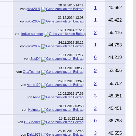
20.01.2015
14:11
1
40.662
von
gilda2007
31.12.2014
13:08
1
40.422
von
gilda2007
16.01.2014
21:20
2
56.416
von
Indian summer
24.11.2013
20:12
1
44.793
von
gilda2007
21.11.2013
17:17
6
44.219
von
Susi04
13.11.2013
08:36
9
52.396
von
OpaTochter
26.03.2013
13:49
2
56.702
von
Astrid110
12.02.2013
17:38
3
49.351
von
Anhe
20.11.2012
03:58
3
45.451
von
HelmutL
15.11.2012
11:11
0
36.798
von
G.Sundheit
25.10.2012
22:45
3
40.555
von
Dirk1973