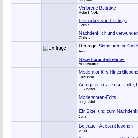
Verlorene Beiträge
Robert_NOL
Lesbarkeit von Postings
HelmutL
Nachdenklich und verwunder
Chrissyh
Umfrage:
Signaturen in Kond
Anhe
Neue Forumteilnehmer
Alpenveilchen
Moderator fürs Hinterblieben
mai-regen
Anregung für alle user: bitte,
G.Sundheit
Moderatoren-Edits
bergmädel
Ein Bitte, und zum Nachdenk
Jutta
Beiträge - Account löschen
oma2