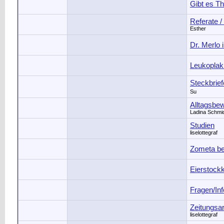
Gibt es T
Referate /
Esther
Dr. Merlo 
Leukoplak
Steckbrief
Su
Alltagsbew
Ladina Schmi
Studien
liselottegraf
Zometa be
Eierstock
Fragen/In
Zeitungsar
liselottegraf