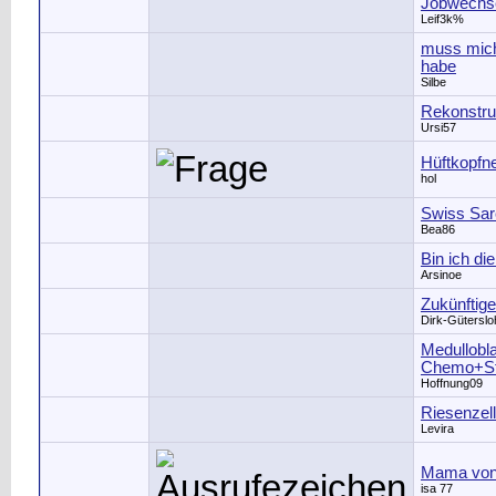
Jobwechse
Leif3k%
muss mich
habe
Silbe
Rekonstru
Ursi57
Hüftkopfn
hol
Swiss Sa
Bea86
Bin ich di
Arsinoe
Zukünftig
Dirk-Güterslo
Medullobl
Chemo+Sta
Hoffnung09
Riesenzel
Levira
Mama von 
isa 77