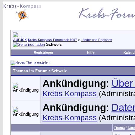
Krebs-Kompass-Forum seit 1997
>
Länder und Regionen
Schweiz
Registrieren
Hilfe
Kalend
Themen im Forum
: Schweiz
Ankündigung
:
Über
Krebs-Kompass
(Administra
Ankündigung
:
Date
Krebs-Kompass
(Administra
Thema
/
Auto