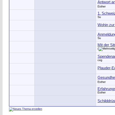
Antwort an
Esther
1. Schweiz
Su
Wohin zur
Anmeldung
Su
Mit der Sit
(
Spendenauf
ceg
Plauder-E
Gesundhei
Esther
Erfahrung
Esther
Schilddrü