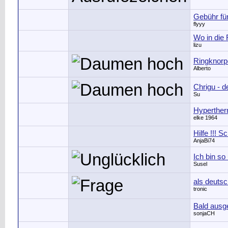
Gebühr fü
flyyy
Wo in die
lizu
Ringknorp
Alberto
Chrigu - d
Su
Hyperther
elke 1964
Hilfe !!! 
AnjaBi74
Ich bin so
Susel
als deutsc
tronic
Bald ausge
sonjaCH