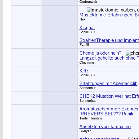
Gudrunwelt
Mastektomie-Erfahrungen, Bit
Neki
Kisquali
Schilli1307
StrahlenTherapie und Implant
Eva25
Chemo ja oder nein?
Langzeit geheilte auch ohne 
Charming
Ki67
Schilli1307
Erfahrungen mit Abemaciclib
Sonnenhut
CHEK2 Mutation Wer hat Erf
Sonnenhut
Aromatasehemmer: Exemesta
IRREVERSIBEL??? Panik
Tante_Hermine
Absetzten von Tamoxifen
Swayze