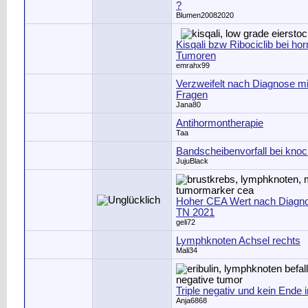
?
Blumen20082020
Kisqali bzw Ribociclib bei ho
Tumoren
emrahx99
Verzweifelt nach Diagnose mi
Fragen
Jana80
Antihormontherapie
Taa
Bandscheibenvorfall bei kn
JujuBlack
Hoher CEA Wert nach Diagno
TN 2021
geli72
Lymphknoten Achsel rechts
Mali34
Triple negativ und kein Ende i
Anja6868