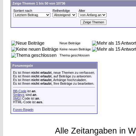
Zeige Themen 1 bis 50 von 10736
Sortiert nach
Reihenfolge
Alter
Neue Beiträge
Keine neuen Beiträge
Thema geschlossen
Forumregeln
Es ist Ihnen
nicht erlaubt
, neue Themen zu verfassen.
Es ist Ihnen
nicht erlaubt
, auf Beiträge zu antworten.
Es ist Ihnen
nicht erlaubt
, Anhänge hochzuladen.
Es ist Ihnen
nicht erlaubt
, Ihre Beiträge zu bearbeiten.
BB-Code
ist
an
.
Smileys
sind
an
.
[IMG]
Code ist
an
.
HTML-Code ist
aus
.
Foren-Regeln
Alle Zeitangaben in W