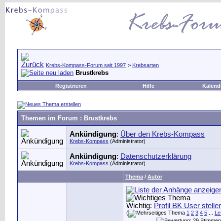
Krebs-Kompass-Forum seit 1997
>
Krebsarten
Brustkrebs
Registrieren
Hilfe
Kalend
Themen im Forum
: Brustkrebs
Ankündigung
:
Über den Krebs-Kompass
Krebs-Kompass
(Administrator)
Ankündigung
:
Datenschutzerklärung
Krebs-Kompass
(Administrator)
Thema
/
Autor
Wichtig:
Profil BK User stellen
(
1
2
3
4
5
...
Le