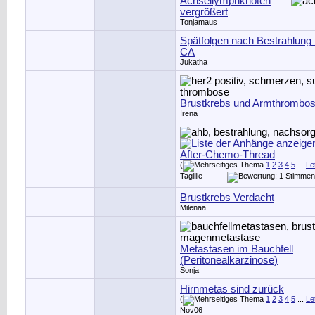
Achsellymphknoten
vergrößert
Tonjamaus
Spätfolgen nach Bestrahlu
CA
Jukatha
Brustkrebs und Armthrombo
Irena
After-Chemo-Thread
(
1
2
3
4
5
...
Le
Taglilie
Brustkrebs Verdacht
Milenaa
Metastasen im Bauchfell
(Peritonealkarzinose)
Sonja
Hirnmetas sind zurück
(
1
2
3
4
5
...
Le
Nov06