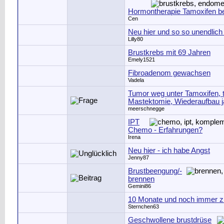
Hormontherapie Tamoxifen b
Cen
Neu hier und so so unendlich
Lilly80
Brustkrebs mit 69 Jahren
Emely1521
Fibroadenom gewachsen
Vadela
Tumor weg unter Tamoxifen, 
Mastektomie, Wiederaufbau j
meerschnegge
IPT
Chemo - Erfahrungen?
Irena
Neu hier - ich habe Angst
Jenny87
Brustbeengung/-
brennen
Gemini86
10 Monate und noch immer z
Sternchen63
Geschwollene brustdrüse