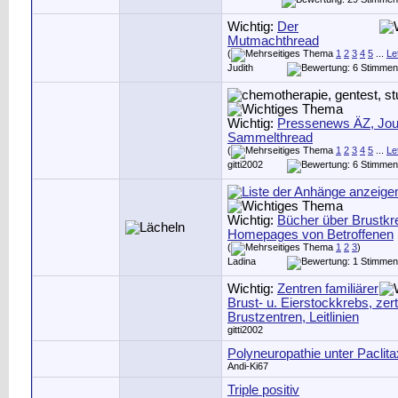
Wichtig:
Der
Mutmachthread
(
1
2
3
4
5
...
Le
Judith
Wichtig:
Pressenews ÄZ, Jour
Sammelthread
(
1
2
3
4
5
...
Le
gitti2002
Wichtig:
Bücher über Brustkr
Homepages von Betroffenen
(
1
2
3
)
Ladina
Wichtig:
Zentren familiärer
Brust- u. Eierstockkrebs, zerti
Brustzentren, Leitlinien
gitti2002
Polyneuropathie unter Paclita
Andi-Ki67
Triple positiv