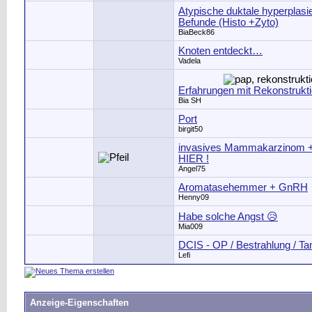
Atypische duktale hyperplasi
Befunde (Histo +Zyto)
BiaBeck86
Knoten entdeckt…
Vadela
Erfahrungen mit Rekonstrukt
Bia SH
Port
birgit50
invasives Mammakarzinom 
HIER !
Angel75
Aromatasehemmer + GnRH
Henny09
Habe solche Angst 😥
Mia009
DCIS - OP / Bestrahlung / Ta
Lefi
Anzeige-Eigenschaften