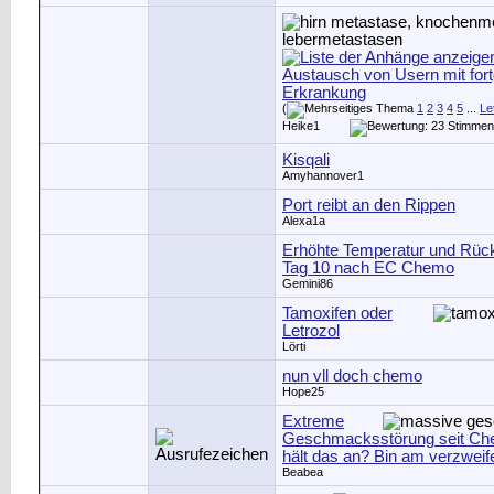
Austausch von Usern mit fort
Erkrankung
(
1
2
3
4
5
...
Le
Heike1
Kisqali
Amyhannover1
Port reibt an den Rippen
Alexa1a
Erhöhte Temperatur und Rü
Tag 10 nach EC Chemo
Gemini86
Tamoxifen oder
Letrozol
Lörti
nun vll doch chemo
Hope25
Extreme
Geschmacksstörung seit Che
hält das an? Bin am verzweife
Beabea