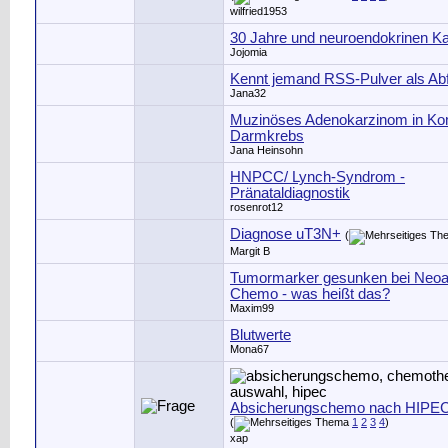
wilfried1953
30 Jahre und neuroendokrinen K
Jojomia
Kennt jemand RSS-Pulver als Abf
Jana32
Muzinöses Adenokarzinom in Ko
Darmkrebs
Jana Heinsohn
HNPCC/ Lynch-Syndrom -
Pränataldiagnostik
rosenrot12
Diagnose uT3N+
(
Margit B
Tumormarker gesunken bei Neoa
Chemo - was heißt das?
Maxim99
Blutwerte
Mona67
Absicherungschemo nach HIPE
(
1
2
3
4
)
xap