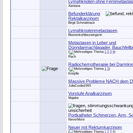
Lymphknoten ohne Fernmetasta
Xantana
Befunderklärung
Rektalkarzinom
Birgit Schmalmack
Lymphknotenmetastasen
Blumenkohlbezwingerin
Metastasen in Leber und
Dünndarmachlagader, Bauchfellbe
(
1
2
3
4
)
Rach
Radiochemotherapie bei Darmkr
(
1
2
)
Knöpfle
Massive Probleme NACH dem D
JuliaCoolia1993
Vorstufe Analkarzinom
Majabe
Portkatheter Schmerzen, Arm, Sc
NeverMore
Neuer mit Rektumkarzinom
(
1
2
3
4
)