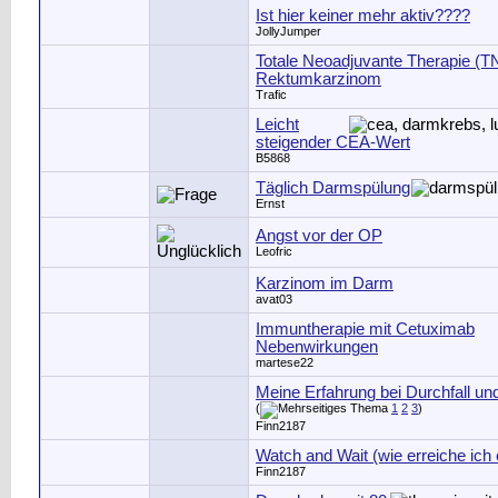
Ist hier keiner mehr aktiv????
JollyJumper
Totale Neoadjuvante Therapie (T
Rektumkarzinom
Trafic
Leicht
steigender CEA-Wert
B5868
Täglich Darmspülung
Ernst
Angst vor der OP
Leofric
Karzinom im Darm
avat03
Immuntherapie mit Cetuximab
Nebenwirkungen
martese22
Meine Erfahrung bei Durchfall u
(
1
2
3
)
Finn2187
Watch and Wait (wie erreiche ich
Finn2187