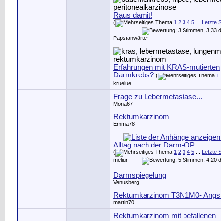
Raus damit!
(
1
2
3
4
5
...
Letzte S
Papstanwärter
Erfahrungen mit KRAS-mutierten
Darmkrebs?
(
1
kruelue
Frage zu Lebermetastase...
Mona67
Rektumkarzinom
Emma78
Alltag nach der Darm-OP
(
1
2
3
4
5
...
Letzte S
meliur
Darmspiegelung
Venusberg
Rektumkarzinom T3N1M0- Angs
martin70
Rektumkarzinom mit befallenen