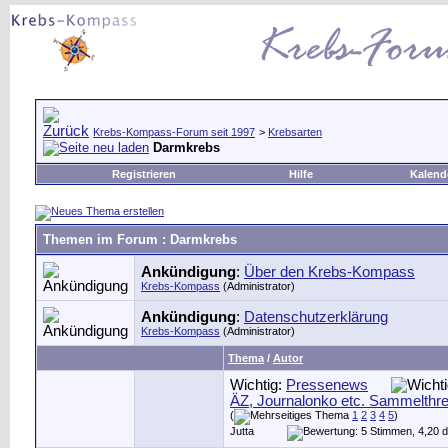
Krebs-Kompass-Forum seit 1997
>
Krebsarten
Darmkrebs
Registrieren
Hilfe
Kalend
Themen im Forum
: Darmkrebs
Ankündigung
:
Über den Krebs-Kompass
Krebs-Kompass
(Administrator)
Ankündigung
:
Datenschutzerklärung
Krebs-Kompass
(Administrator)
Thema
/
Autor
Wichtig:
Pressenews
ÄZ, Journalonko etc. Sammelthr
(
1
2
3
4
5
)
Jutta