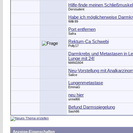
Hilfe-finde meinen Schließmuskel
Derstudent
Habe ich möglicherweise Darmk
Willi 89
Port entfernen
Safra
Rektum-Ca Schwebi
Polly17
Darmkrebs und Metastasen in Le
Lunge mit 24!
MANi1604
Neu-Vorstellung mit Analkarzino
Salíce
Lungenmetastase
EmmaG
neu hier
urmel66
Befund Darmspiegelung
Sash86
Anzeige-Eigenschaften