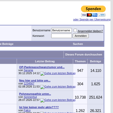
oder Spende per Überweisung
Benutzername
Angemeldet bleiben?
Kennwort
e Beiträge
Suchen
Dieses Forum durchsuchen
Letzter Beitrag
Themen
Beiträge
OP-Pankreasschwanztumor und...
von
Saranja
947
14.110
30.12.2025
14:12
Neu hier und bitte um...
von
1234567
304
1.625
02.08.2026
11:53
Polyneuropathie unter...
von
Sonnenhut
10.738
251.624
28.07.2026
22:57
Ist hier keiner mehr aktiv????
von
Falco
1.262
26.321