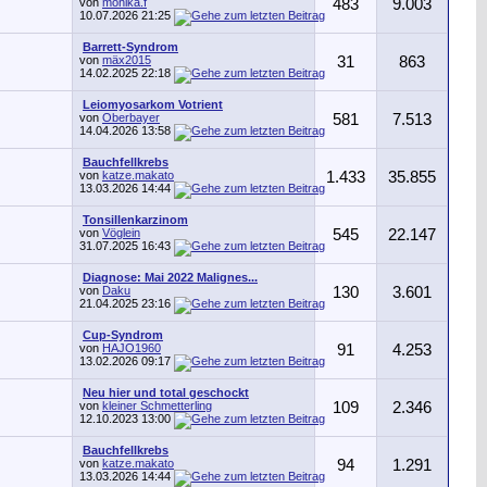
von
monika.f
483
9.003
10.07.2026
21:25
Barrett-Syndrom
von
mäx2015
31
863
14.02.2025
22:18
Leiomyosarkom Votrient
von
Oberbayer
581
7.513
14.04.2026
13:58
Bauchfellkrebs
von
katze.makato
1.433
35.855
13.03.2026
14:44
Tonsillenkarzinom
von
Vöglein
545
22.147
31.07.2025
16:43
Diagnose: Mai 2022 Malignes...
von
Daku
130
3.601
21.04.2025
23:16
Cup-Syndrom
von
HAJO1960
91
4.253
13.02.2026
09:17
Neu hier und total geschockt
von
kleiner Schmetterling
109
2.346
12.10.2023
13:00
Bauchfellkrebs
von
katze.makato
94
1.291
13.03.2026
14:44