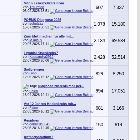
Mann Leberzellkarzinom
von
Traumfee
607
7.337
03.02.2026
18:51
POEMS-Diagnose 2025
von
schulzzz
1.078
15.180
15.07.2026
08:51
Zum Mut machen für alle mit...
von
M aus N
2.134
69.534
20.07.2026
17:11
Lymphdrüsenkrebs?
von
Kassandra2912
2.428
52.514
22.07.2026
20:06
Sodbrennen
von
Gino
829
8.250
12.06.2025
15:12
Diagnose Nierentumor per...
994
17.051
von
Falco
16.04.2026
12:41
Vor 12 Jahren Hodenkrebs mit...
von
Falco
681
3.166
22.05.2026
10:12
Residuen
von
gabriellla6541
150
614
28.05.2016
12:45
Anfangsstadium?