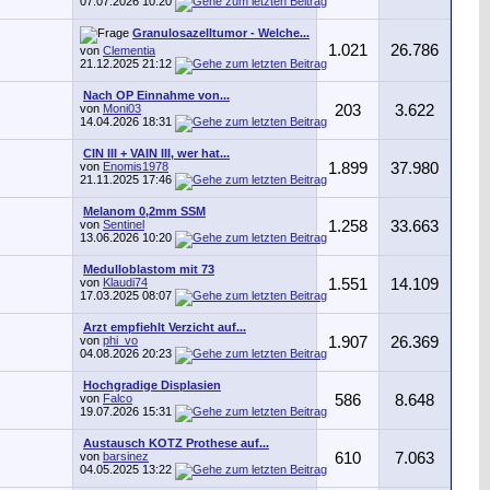
07.07.2026
10:20
Granulosazelltumor - Welche...
1.021
26.786
von
Clementia
21.12.2025
21:12
Nach OP Einnahme von...
von
Moni03
203
3.622
14.04.2026
18:31
CIN III + VAIN III, wer hat...
von
Enomis1978
1.899
37.980
21.11.2025
17:46
Melanom 0,2mm SSM
von
Sentinel
1.258
33.663
13.06.2026
10:20
Medulloblastom mit 73
von
Klaudi74
1.551
14.109
17.03.2025
08:07
Arzt empfiehlt Verzicht auf...
von
phi_vo
1.907
26.369
04.08.2026
20:23
Hochgradige Displasien
von
Falco
586
8.648
19.07.2026
15:31
Austausch KOTZ Prothese auf...
von
barsinez
610
7.063
04.05.2025
13:22