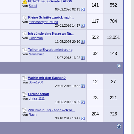
PET-CT neue Geräte LAFOV
141
552
von
Sottel
06.02.2026
02:13
Kleine Schritte zurück nach...
117
784
von
EinBesorgterFreund
20.01.2026
14:17
Ich zünde eine Kerze an für...
592
13.951
von
Codeman
11.05.2026
20:10
Teilrente Erwerbsminderung
32
143
von
Mausibaer
15.07.2013
13:22
Wohin mit den Sachen?
12
27
von
Stine1980
29.06.2016
19:32
Freundschaft
73
221
von
chrissi1111
10.06.2013
18:35
Zweitmeinung - aber welche...
204
726
von
Rach
30.10.2017
13:47