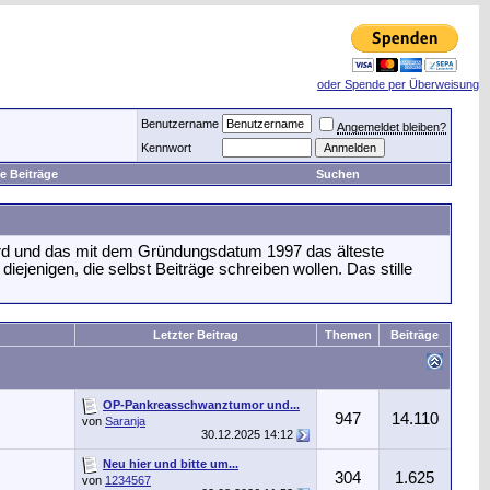
oder Spende per Überweisung
Benutzername
Angemeldet bleiben?
Kennwort
e Beiträge
Suchen
ird und das mit dem Gründungsdatum 1997 das älteste
 diejenigen, die selbst Beiträge schreiben wollen. Das stille
Letzter Beitrag
Themen
Beiträge
OP-Pankreasschwanztumor und...
947
14.110
von
Saranja
30.12.2025
14:12
Neu hier und bitte um...
304
1.625
von
1234567