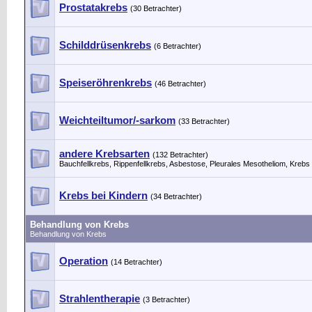
Prostatakrebs
(30 Betrachter)
Schilddrüsenkrebs
(6 Betrachter)
Speiseröhrenkrebs
(46 Betrachter)
Weichteiltumor/-sarkom
(33 Betrachter)
andere Krebsarten
(132 Betrachter)
Bauchfellkrebs, Rippenfellkrebs, Asbestose, Pleurales Mesotheliom, Kreb
Krebs bei Kindern
(34 Betrachter)
Behandlung von Krebs
Behandlung von Krebs
Operation
(14 Betrachter)
Strahlentherapie
(3 Betrachter)