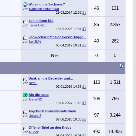
Wo sind die Sachsen ?
46
131
von
Kathleen einfach kat
29.03.2024
12:36
zum dritten Mal
85
2.857
von
Tanja Lietz
13.02.2025
17:37
Jobwechsel/Pensionskasse/Tagge...
40
262
von
Leif3k%
05.04.2019
10:21
Nie
0
0
Dank an die Betreiber und...
113
1.511
von
simi1
01.01.2018
14:33
Bin die neue
105
766
von
Daniel32
18.06.2024
11:18
Tagebuch Pleuramesotheliom
97
3.244
von
Juliana7
07.06.2018
10:33
Offener Brief an den Krebs
490
14.956
von
Rudolf
05.04.2024
16:05