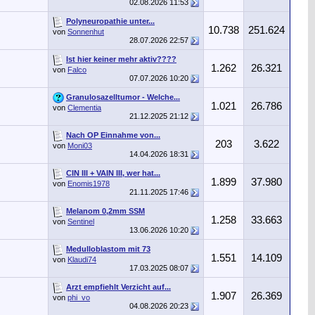
02.08.2026
11:53
Polyneuropathie unter...
10.738
251.624
von
Sonnenhut
28.07.2026
22:57
Ist hier keiner mehr aktiv????
1.262
26.321
von
Falco
07.07.2026
10:20
Granulosazelltumor - Welche...
1.021
26.786
von
Clementia
21.12.2025
21:12
Nach OP Einnahme von...
203
3.622
von
Moni03
14.04.2026
18:31
CIN III + VAIN III, wer hat...
1.899
37.980
von
Enomis1978
21.11.2025
17:46
Melanom 0,2mm SSM
1.258
33.663
von
Sentinel
13.06.2026
10:20
Medulloblastom mit 73
1.551
14.109
von
Klaudi74
17.03.2025
08:07
Arzt empfiehlt Verzicht auf...
1.907
26.369
von
phi_vo
04.08.2026
20:23