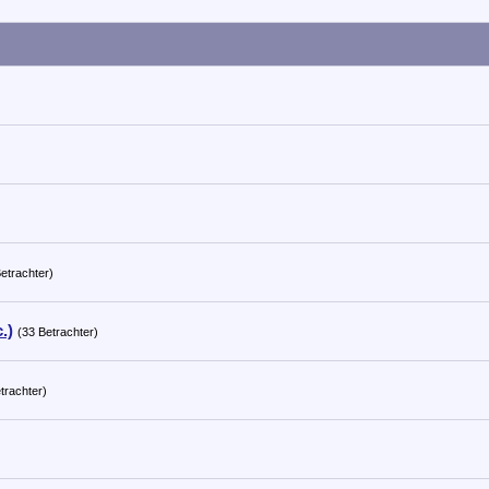
etrachter)
.)
(33 Betrachter)
trachter)