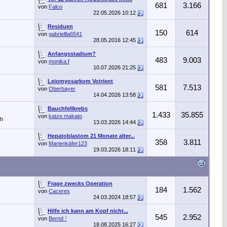
681
3.166
von
Falco
22.05.2026
10:12
Residuen
150
614
von
gabriellla6541
28.05.2016
12:45
Anfangsstadium?
483
9.003
von
monika.f
10.07.2026
21:25
Leiomyosarkom Votrient
581
7.513
von
Oberbayer
14.04.2026
13:58
Bauchfellkrebs
1.433
35.855
von
katze.makato
ch
13.03.2026
14:44
Hepatoblastom 21 Monate alter...
358
3.811
von
Marienkäfer123
19.03.2026
18:11
Frage zwecks Operation
184
1.562
von
Caceres
24.03.2024
18:57
Hilfe ich kann am Kopf nicht...
545
2.952
von
Bernd ⁷
18.08.2025
16:27