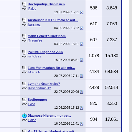
Hochgradige Displasien
586
8.648
von
Falco
19.07.2026
15:31
Austausch KOTZ Prothese auf...
610
7.063
von
barsinez
04.05.2025
13:22
Mann Leberzellkarzinom
607
7.337
von
Traumfee
03.02.2026
18:51
POEMS-Diagnose 2025
1.078
15.180
von
schulzzz
15.07.2026
08:51
Zum Mut machen für alle mit...
2.134
69.534
von
M aus N
20.07.2026
17:11
Lymphdrüsenkrebs?
2.428
52.514
von
Kassandra2912
22.07.2026
20:06
Sodbrennen
829
8.250
von
Gino
12.06.2025
15:12
Diagnose Nierentumor per...
994
17.051
von
Falco
16.04.2026
12:41
Vor 12 Jahren Hodenkrebs mit...