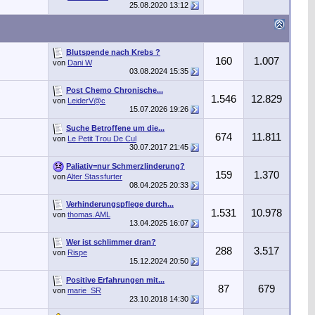
25.08.2020
13:12
Blutspende nach Krebs ?
160
1.007
von
Dani W
03.08.2024
15:35
Post Chemo Chronische...
1.546
12.829
von
LeiderV@c
15.07.2026
19:26
Suche Betroffene um die...
674
11.811
von
Le Petit Trou De Cul
30.07.2017
21:45
Paliativ=nur Schmerzlinderung?
159
1.370
von
Alter Stassfurter
08.04.2025
20:33
Verhinderungspflege durch...
1.531
10.978
von
thomas.AML
13.04.2025
16:07
Wer ist schlimmer dran?
288
3.517
von
Rispe
15.12.2024
20:50
Positive Erfahrungen mit...
87
679
von
marie_SR
23.10.2018
14:30