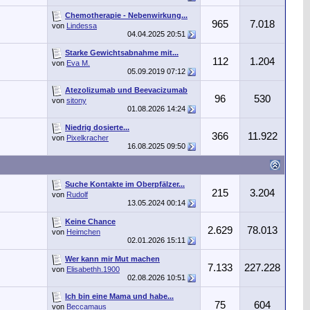
Chemotherapie - Nebenwirkung...
965
7.018
von
Lindessa
04.04.2025
20:51
Starke Gewichtsabnahme mit...
112
1.204
von
Eva M.
05.09.2019
07:12
Atezolizumab und Beevacizumab
96
530
von
sitony
01.08.2026
14:24
Niedrig dosierte...
366
11.922
von
Pixelkracher
16.08.2025
09:50
Suche Kontakte im Oberpfälzer...
215
3.204
von
Rudolf
13.05.2024
00:14
Keine Chance
2.629
78.013
von
Heimchen
02.01.2026
15:11
Wer kann mir Mut machen
7.133
227.228
von
Elisabethh.1900
02.08.2026
10:51
Ich bin eine Mama und habe...
75
604
von
Beccamaus