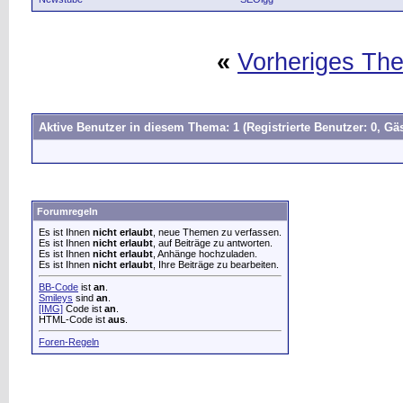
«
Vorheriges Th
Aktive Benutzer in diesem Thema: 1
(Registrierte Benutzer: 0, Gäs
Forumregeln
Es ist Ihnen
nicht erlaubt
, neue Themen zu verfassen.
Es ist Ihnen
nicht erlaubt
, auf Beiträge zu antworten.
Es ist Ihnen
nicht erlaubt
, Anhänge hochzuladen.
Es ist Ihnen
nicht erlaubt
, Ihre Beiträge zu bearbeiten.
BB-Code
ist
an
.
Smileys
sind
an
.
[IMG]
Code ist
an
.
HTML-Code ist
aus
.
Foren-Regeln