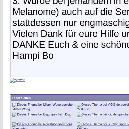
3. Wurde bei jemandem in ei
Melanome) auch auf die Sen
stattdessen nur engmaschig p
Vielen Dank für eure Hilfe 
DANKE Euch & eine schöne
Hampi Bo
Lesezeichen
Mister Wong
YiGG.de
Digg
Newstube
SEOigg