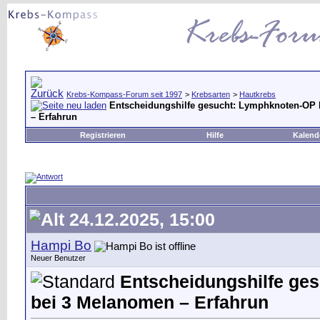
Krebs-Kompass-Forum seit 1997
>
Krebsarten
>
Hautkrebs
Entscheidungshilfe gesucht: Lymphknoten-OP b
– Erfahrun
Registrieren
Hilfe
Kalend
24.12.2025, 15:00
Hampi Bo
Neuer Benutzer
Entscheidungshilfe ges
bei 3 Melanomen – Erfahrun