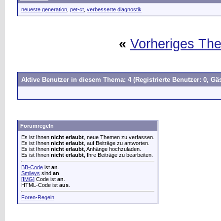
neueste generation
,
pet-ct
,
verbesserte diagnostik
«
Vorheriges Th
Aktive Benutzer in diesem Thema: 4
(Registrierte Benutzer: 0, Gäs
Forumregeln
Es ist Ihnen
nicht erlaubt
, neue Themen zu verfassen.
Es ist Ihnen
nicht erlaubt
, auf Beiträge zu antworten.
Es ist Ihnen
nicht erlaubt
, Anhänge hochzuladen.
Es ist Ihnen
nicht erlaubt
, Ihre Beiträge zu bearbeiten.
BB-Code
ist
an
.
Smileys
sind
an
.
[IMG]
Code ist
an
.
HTML-Code ist
aus
.
Foren-Regeln