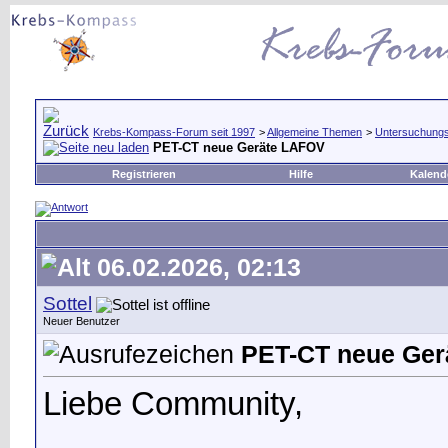
Krebs-Kompass-Forum seit 1997
>
Allgemeine Themen
>
Untersuchungs
PET-CT neue Geräte LAFOV
Registrieren
Hilfe
Kalend
06.02.2026, 02:13
Sottel
Neuer Benutzer
PET-CT neue Ger
Liebe Community,