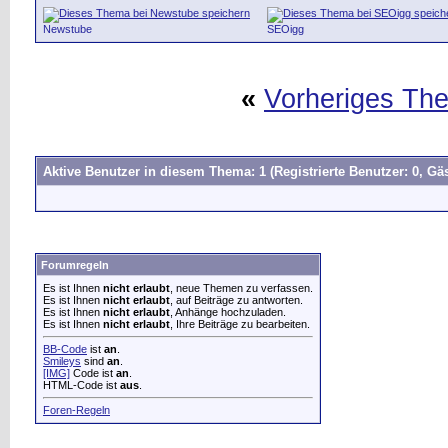
Newstube
SEOigg
«
Vorheriges Th
Aktive Benutzer in diesem Thema: 1
(Registrierte Benutzer: 0, Gäs
Forumregeln
Es ist Ihnen
nicht erlaubt
, neue Themen zu verfassen.
Es ist Ihnen
nicht erlaubt
, auf Beiträge zu antworten.
Es ist Ihnen
nicht erlaubt
, Anhänge hochzuladen.
Es ist Ihnen
nicht erlaubt
, Ihre Beiträge zu bearbeiten.
BB-Code
ist
an
.
Smileys
sind
an
.
[IMG]
Code ist
an
.
HTML-Code ist
aus
.
Foren-Regeln