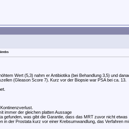
akrebs
öhtem Wert (5,3) nahm er Antibiotika (bei Behandlung 3,5) und dana
szellen (Gleason Score 7). Kurz vor der Biopsie war PSA bei ca. 13.
et.
Kontinenzverlust.
mit immer der gleichen platten Aussage
ata gefunden, was gibt die Garantie, dass das MRT zuvor nicht etwas
en in der Prostata kurz vor einer Krebsumwandlung, das Verfahren