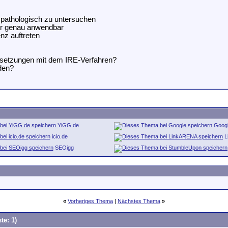
 pathologisch zu untersuchen
hr genau anwendbar
nz auftreten
ersetzungen mit dem IRE-Verfahren?
rden?
YiGG.de
Goog
icio.de
L
SEOigg
«
Vorheriges Thema
|
Nächstes Thema
»
te: 1)