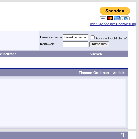
oder Spende per Überweisung
Benutzername
Angemeldet bleiben?
Kennwort
e Beiträge
Suchen
Themen-Optionen
Ansicht
#
1