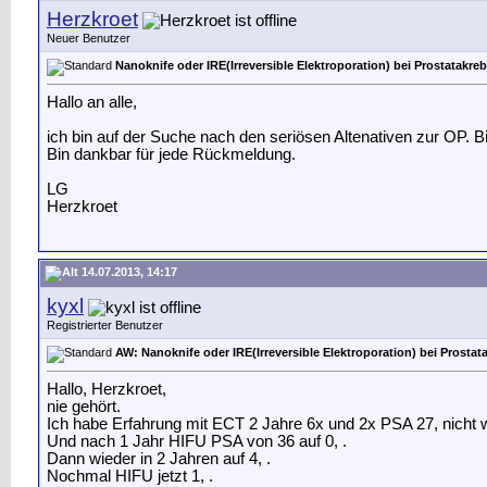
Herzkroet
Neuer Benutzer
Nanoknife oder IRE(Irreversible Elektroporation) bei Prostatakre
Hallo an alle,
ich bin auf der Suche nach den seriösen Altenativen zur OP. 
Bin dankbar für jede Rückmeldung.
LG
Herzkroet
14.07.2013, 14:17
kyxl
Registrierter Benutzer
AW: Nanoknife oder IRE(Irreversible Elektroporation) bei Prostat
Hallo, Herzkroet,
nie gehört.
Ich habe Erfahrung mit ECT 2 Jahre 6x und 2x PSA 27, nicht w
Und nach 1 Jahr HIFU PSA von 36 auf 0, .
Dann wieder in 2 Jahren auf 4, .
Nochmal HIFU jetzt 1, .