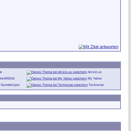
le
del.icio.us
inkARENA
My Yahoo
StumbleUpon
Technorati