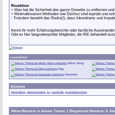
Resektion
+ Man hat die Sicherheit das ganze Gewebe zu entfernen und
+ Minimalinvasive Methoden wie DaVinci sind erprobt und se
- Trotzdem besteht das Risiko(!), dass Inkontinenz und Impote
Kennt ihr mehr Erfahrungsberichte oder fachliche Auseinand
Gibt es hier langzeiterprobte Mitglieder, die IRE behandelt wu
Lesezeichen
Mister Wong
Digg
Newstube
Stichworte
behandlung
,
elektroporation
,
ire
,
nanoknife
,
prostatakarzinom
Aktive Benutzer in diesem Thema: 1
(Registrierte Benutzer: 0, Gäs