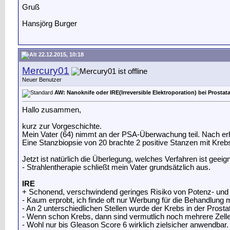
Gruß
Hansjörg Burger
22.12.2015, 10:18
Mercury01
Neuer Benutzer
AW: Nanoknife oder IRE(Irreversible Elektroporation) bei Prostat
Hallo zusammen,
kurz zur Vorgeschichte.
Mein Vater (64) nimmt an der PSA-Überwachung teil. Nach erh
Eine Stanzbiopsie von 20 brachte 2 positive Stanzen mit Kreb
Jetzt ist natürlich die Überlegung, welches Verfahren ist geeign
- Strahlentherapie schließt mein Vater grundsätzlich aus.
IRE
+ Schonend, verschwindend geringes Risiko von Potenz- und 
- Kaum erprobt, ich finde oft nur Werbung für die Behandlung 
- An 2 unterschiedlichen Stellen wurde der Krebs in der Prost
- Wenn schon Krebs, dann sind vermutlich noch mehrere Zell
- Wohl nur bis Gleason Score 6 wirklich zielsicher anwendbar.