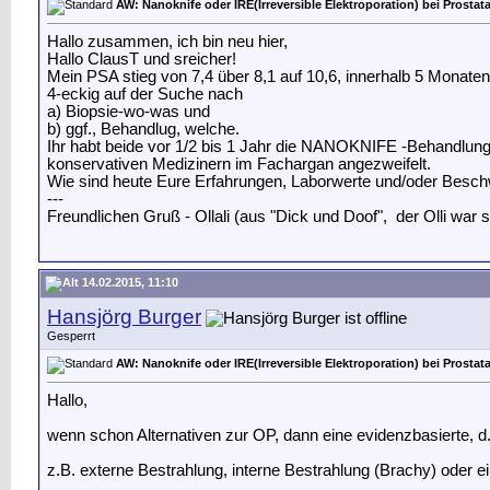
AW: Nanoknife oder IRE(Irreversible Elektroporation) bei Prostat
Hallo zusammen, ich bin neu hier,
Hallo ClausT und sreicher!
Mein PSA stieg von 7,4 über 8,1 auf 10,6, innerhalb 5 Monaten
4-eckig auf der Suche nach
a) Biopsie-wo-was und
b) ggf., Behandlug, welche.
Ihr habt beide vor 1/2 bis 1 Jahr die NANOKNIFE -Behandlung ab
konservativen Medizinern im Fachargan angezweifelt.
Wie sind heute Eure Erfahrungen, Laborwerte und/oder Besc
---
Freundlichen Gruß - Ollali (aus "Dick und Doof",
der Olli war 
14.02.2015, 11:10
Hansjörg Burger
Gesperrt
AW: Nanoknife oder IRE(Irreversible Elektroporation) bei Prostat
Hallo,
wenn schon Alternativen zur OP, dann eine evidenzbasierte, d.
z.B. externe Bestrahlung, interne Bestrahlung (Brachy) oder e