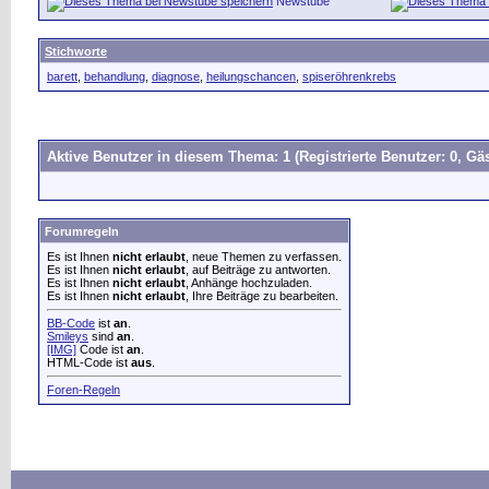
Newstube
Stichworte
barett
,
behandlung
,
diagnose
,
heilungschancen
,
spiseröhrenkrebs
Aktive Benutzer in diesem Thema: 1
(Registrierte Benutzer: 0, Gäs
Forumregeln
Es ist Ihnen
nicht erlaubt
, neue Themen zu verfassen.
Es ist Ihnen
nicht erlaubt
, auf Beiträge zu antworten.
Es ist Ihnen
nicht erlaubt
, Anhänge hochzuladen.
Es ist Ihnen
nicht erlaubt
, Ihre Beiträge zu bearbeiten.
BB-Code
ist
an
.
Smileys
sind
an
.
[IMG]
Code ist
an
.
HTML-Code ist
aus
.
Foren-Regeln