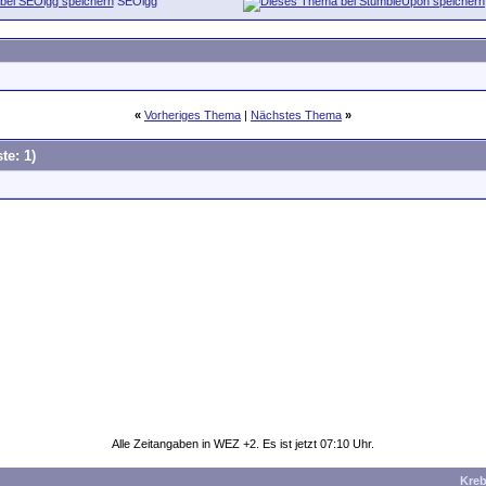
SEOigg
«
Vorheriges Thema
|
Nächstes Thema
»
te: 1)
Alle Zeitangaben in WEZ +2. Es ist jetzt
07:10
Uhr.
Kre