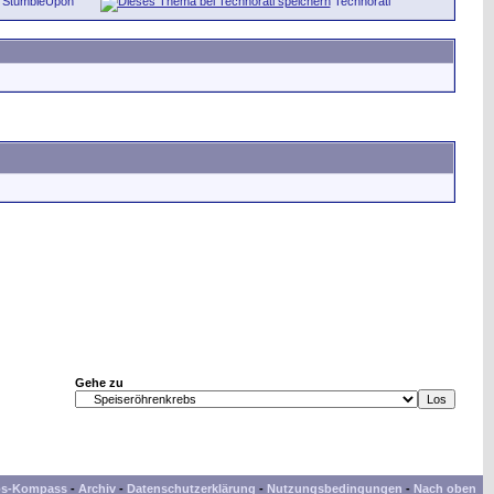
StumbleUpon
Technorati
Gehe zu
bs-Kompass
-
Archiv
-
Datenschutzerklärung
-
Nutzungsbedingungen
-
Nach oben