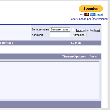
oder Spende per Überweisung
Benutzername
Angemeldet bleiben?
Kennwort
e Beiträge
Suchen
Themen-Optionen
Ansicht