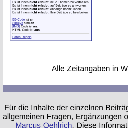
Es ist Ihnen
nicht erlaubt
, neue Themen zu verfassen.
Es ist Ihnen
nicht erlaubt
, auf Beiträge zu antworten.
Es ist Ihnen
nicht erlaubt
, Anhänge hochzuladen.
Es ist Ihnen
nicht erlaubt
, Ihre Beiträge zu bearbeiten.
BB-Code
ist
an
.
Smileys
sind
an
.
[IMG]
Code ist
an
.
HTML-Code ist
aus
.
Foren-Regeln
Alle Zeitangaben in W
Für die Inhalte der einzelnen Beiträg
allgemeinen Fragen, Ergänzungen o
Marcus Oehlrich
. Diese Informa