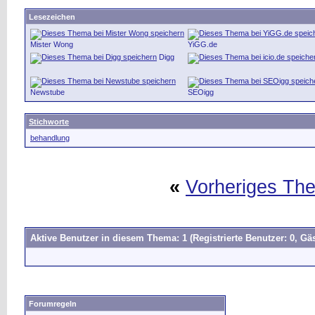
Lesezeichen
Mister Wong
YiGG.de
Digg
Newstube
SEOigg
Stichworte
behandlung
«
Vorheriges Th
Aktive Benutzer in diesem Thema: 1
(Registrierte Benutzer: 0, Gäs
Forumregeln