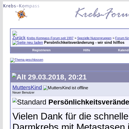
Krebs-Kompass-Forum seit 1997
>
Spezielle Nutzergruppen
>
Forum für
Persönlichkeitsveränderung - wir sind hilflos
Registrieren
Hilfe
Kalend
29.03.2018, 20:21
MuttersKind
Neuer Benutzer
Persönlichkeitsveränder
Vielen Dank für die schnell
Darmkrebs mit Metastasen 