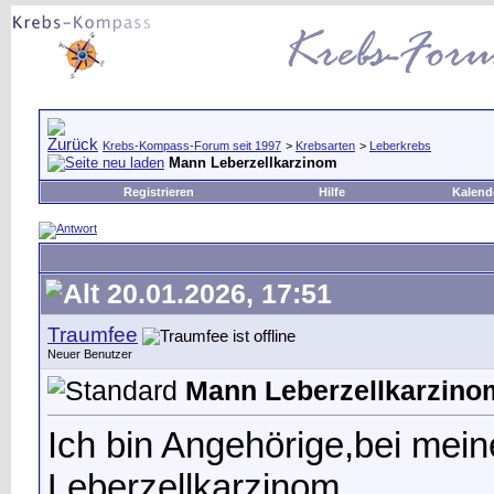
Krebs-Kompass-Forum seit 1997
>
Krebsarten
>
Leberkrebs
Mann Leberzellkarzinom
Registrieren
Hilfe
Kalend
20.01.2026, 17:51
Traumfee
Neuer Benutzer
Mann Leberzellkarzino
Ich bin Angehörige,bei mei
Leberzellkarzinom