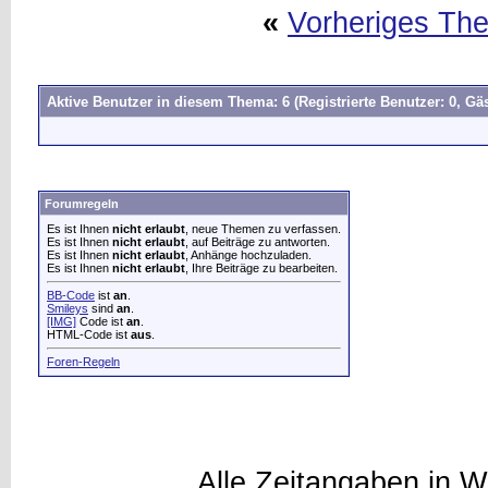
«
Vorheriges Th
Aktive Benutzer in diesem Thema: 6
(Registrierte Benutzer: 0, Gäs
Forumregeln
Es ist Ihnen
nicht erlaubt
, neue Themen zu verfassen.
Es ist Ihnen
nicht erlaubt
, auf Beiträge zu antworten.
Es ist Ihnen
nicht erlaubt
, Anhänge hochzuladen.
Es ist Ihnen
nicht erlaubt
, Ihre Beiträge zu bearbeiten.
BB-Code
ist
an
.
Smileys
sind
an
.
[IMG]
Code ist
an
.
HTML-Code ist
aus
.
Foren-Regeln
Alle Zeitangaben in W