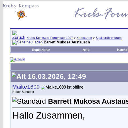
Krebs-Kompass-Forum seit 1997
>
Krebsarten
>
Speiseröhrenkrebs
Barrett Mukosa Austausch
Registrieren
Hilfe
Kalend
16.03.2026, 12:49
Maike1609
Neuer Benutzer
Barrett Mukosa Austau
Hallo Zusammen,