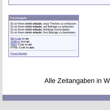
Forumregeln
Es ist Ihnen
nicht erlaubt
, neue Themen zu verfassen.
Es ist Ihnen
nicht erlaubt
, auf Beiträge zu antworten.
Es ist Ihnen
nicht erlaubt
, Anhänge hochzuladen.
Es ist Ihnen
nicht erlaubt
, Ihre Beiträge zu bearbeiten.
BB-Code
ist
an
.
Smileys
sind
an
.
[IMG]
Code ist
an
.
HTML-Code ist
aus
.
Foren-Regeln
Alle Zeitangaben in W