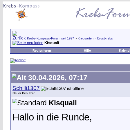
Krebs-Kompass-Forum seit 1997
>
Krebsarten
>
Brustkrebs
Kisquali
Registrieren
Hilfe
Kalend
30.04.2026, 07:17
Schilli1307
Neuer Benutzer
Kisquali
Hallo in die Runde,