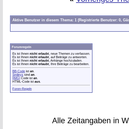
Aktive Benutzer in diesem Thema: 1
(Registrierte Benutzer: 0, Gäs
Forumregeln
Es ist Ihnen
nicht erlaubt
, neue Themen zu verfassen.
Es ist Ihnen
nicht erlaubt
, auf Beiträge zu antworten.
Es ist Ihnen
nicht erlaubt
, Anhänge hochzuladen.
Es ist Ihnen
nicht erlaubt
, Ihre Beiträge zu bearbeiten.
BB-Code
ist
an
.
Smileys
sind
an
.
[IMG]
Code ist
an
.
HTML-Code ist
aus
.
Foren-Regeln
Alle Zeitangaben in W