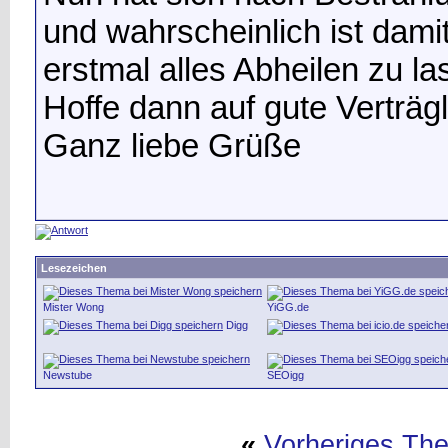
und wahrscheinlich ist dami
erstmal alles Abheilen zu la
Hoffe dann auf gute Verträg
Ganz liebe Grüße
Lesezeichen
Mister Wong
YiGG.de
Digg
Newstube
SEOigg
«
Vorheriges Th