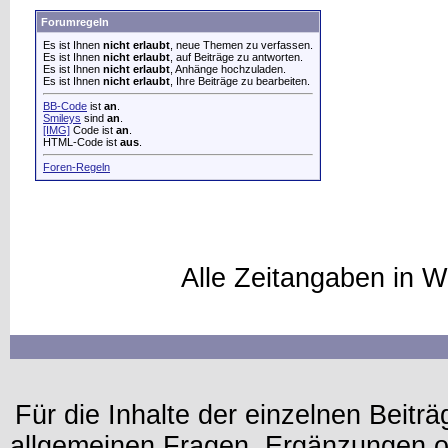
Forumregeln
Es ist Ihnen
nicht erlaubt
, neue Themen zu verfassen.
Es ist Ihnen
nicht erlaubt
, auf Beiträge zu antworten.
Es ist Ihnen
nicht erlaubt
, Anhänge hochzuladen.
Es ist Ihnen
nicht erlaubt
, Ihre Beiträge zu bearbeiten.
BB-Code
ist
an
.
Smileys
sind
an
.
[IMG]
Code ist
an
.
HTML-Code ist
aus
.
Foren-Regeln
Alle Zeitangaben in W
Für die Inhalte der einzelnen Beiträg
allgemeinen Fragen, Ergänzungen o