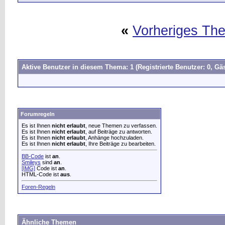
«
Vorheriges Th
Aktive Benutzer in diesem Thema: 1
(Registrierte Benutzer: 0, Gäs
Forumregeln
Es ist Ihnen
nicht erlaubt
, neue Themen zu verfassen.
Es ist Ihnen
nicht erlaubt
, auf Beiträge zu antworten.
Es ist Ihnen
nicht erlaubt
, Anhänge hochzuladen.
Es ist Ihnen
nicht erlaubt
, Ihre Beiträge zu bearbeiten.
BB-Code
ist
an
.
Smileys
sind
an
.
[IMG]
Code ist
an
.
HTML-Code ist
aus
.
Foren-Regeln
Ähnliche Themen