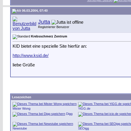
Vorheriger Beitrag
06.03.2004, 07:40
Jutta
Registrierter Benutzer
Krebsschmerz Zentrum
KID bietet eine spezielle Site hierfür an:
http://www.ksid.de/
liebe Grüße
Lesezeichen
Mister Wong
YiGG.de
Digg
Newstube
SEOigg