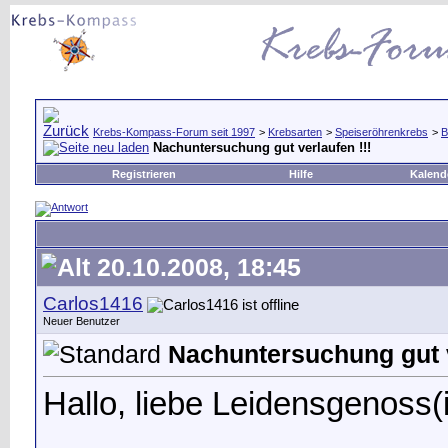
Krebs-Kompass-Forum seit 1997
>
Krebsarten
>
Speiseröhrenkrebs
>
B
Nachuntersuchung gut verlaufen !!!
Registrieren
Hilfe
Kalend
20.10.2008, 18:45
Carlos1416
Neuer Benutzer
Nachuntersuchung gut v
Hallo, liebe Leidensgenoss(