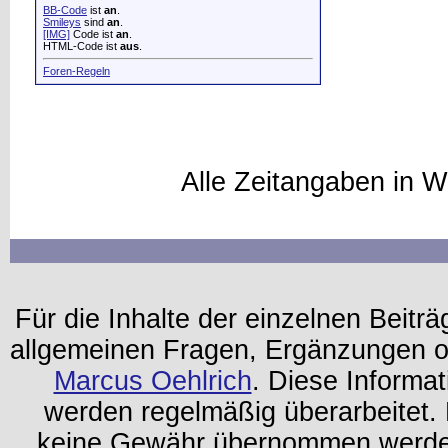
BB-Code
ist
an
.
Smileys
sind
an
.
[IMG]
Code ist
an
.
HTML-Code ist
aus
.
Foren-Regeln
Alle Zeitangaben in W
Für die Inhalte der einzelnen Beiträg
allgemeinen Fragen, Ergänzungen o
Marcus Oehlrich
. Diese Informa
werden regelmäßig überarbeitet. 
keine Gewähr übernommen werden.