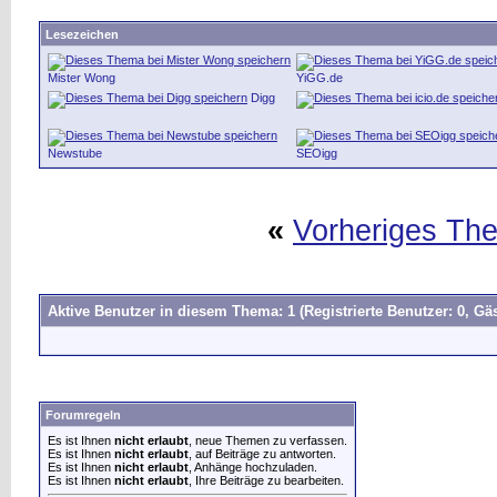
Lesezeichen
Mister Wong
YiGG.de
Digg
Newstube
SEOigg
«
Vorheriges Th
Aktive Benutzer in diesem Thema: 1
(Registrierte Benutzer: 0, Gäs
Forumregeln
Es ist Ihnen
nicht erlaubt
, neue Themen zu verfassen.
Es ist Ihnen
nicht erlaubt
, auf Beiträge zu antworten.
Es ist Ihnen
nicht erlaubt
, Anhänge hochzuladen.
Es ist Ihnen
nicht erlaubt
, Ihre Beiträge zu bearbeiten.