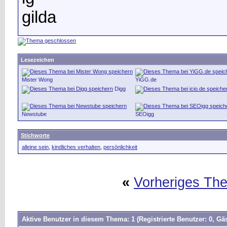
gilda
Lesezeichen
Mister Wong
YiGG.de
Digg
Newstube
SEOigg
Stichworte
alleine sein
,
kindliches verhalten
,
persönlichkeit
«
Vorheriges Th
Aktive Benutzer in diesem Thema: 1
(Registrierte Benutzer: 0, Gäs