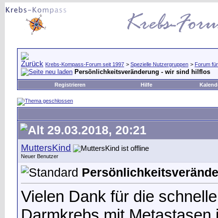
Krebs-Kompass-Forum seit 1997
>
Spezielle Nutzergruppen
>
Forum für
Persönlichkeitsveränderung - wir sind hilflos
Registrieren
Hilfe
Kalend
29.03.2018, 20:21
MuttersKind
Neuer Benutzer
Persönlichkeitsveränder
Vielen Dank für die schnell
Darmkrebs mit Metastasen 