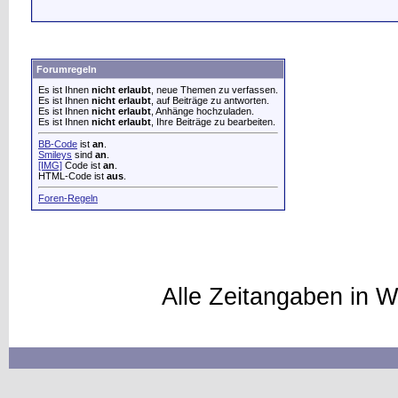
Forumregeln
Es ist Ihnen
nicht erlaubt
, neue Themen zu verfassen.
Es ist Ihnen
nicht erlaubt
, auf Beiträge zu antworten.
Es ist Ihnen
nicht erlaubt
, Anhänge hochzuladen.
Es ist Ihnen
nicht erlaubt
, Ihre Beiträge zu bearbeiten.
BB-Code
ist
an
.
Smileys
sind
an
.
[IMG]
Code ist
an
.
HTML-Code ist
aus
.
Foren-Regeln
Alle Zeitangaben in W