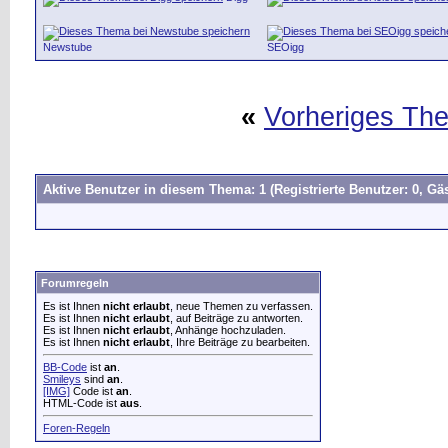
Newstube
SEOigg
«
Vorheriges Th
Aktive Benutzer in diesem Thema: 1
(Registrierte Benutzer: 0, Gäs
Forumregeln
Es ist Ihnen
nicht erlaubt
, neue Themen zu verfassen.
Es ist Ihnen
nicht erlaubt
, auf Beiträge zu antworten.
Es ist Ihnen
nicht erlaubt
, Anhänge hochzuladen.
Es ist Ihnen
nicht erlaubt
, Ihre Beiträge zu bearbeiten.
BB-Code
ist
an
.
Smileys
sind
an
.
[IMG]
Code ist
an
.
HTML-Code ist
aus
.
Foren-Regeln