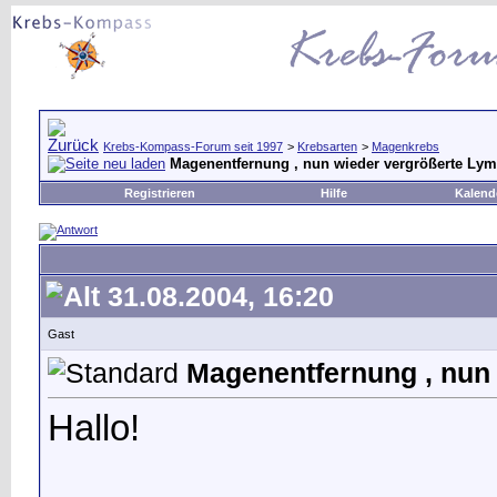
Krebs-Kompass-Forum seit 1997
>
Krebsarten
>
Magenkrebs
Magenentfernung , nun wieder vergrößerte Ly
Registrieren
Hilfe
Kalend
31.08.2004, 16:20
Gast
Magenentfernung , nun
Hallo!