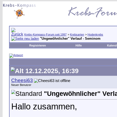
Krebs-Kompass-Forum seit 1997
>
Krebsarten
>
Hodenkrebs
"Ungewöhnlicher" Verlauf - Seminom
Registrieren
Hilfe
Kalend
12.12.2025, 16:39
Cheesi63
Neuer Benutzer
"Ungewöhnlicher" Verl
Hallo zusammen,