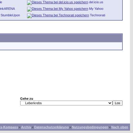
le
del.icio.us
inkARENA
My Yahoo
StumbleUpon
Technorati
Gehe zu
bs-Kompass
-
Archiv
-
Datenschutzerklärung
-
Nutzungsbedingungen
-
Nach oben