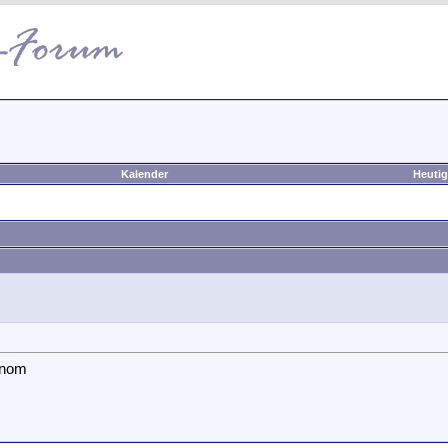
Kalender
Heutig
inom