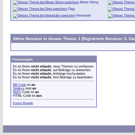
Mister Wong
Digg
Newstube
Aktive Benutzer in diesem Thema: 1
(Registrierte Benutzer: 0, Gäs
Forumregeln
Es ist Ihnen
nicht erlaubt
, neue Themen zu verfassen.
Es ist Ihnen
nicht erlaubt
, auf Beiträge zu antworten.
Es ist Ihnen
nicht erlaubt
, Anhänge hochzuladen.
Es ist Ihnen
nicht erlaubt
, Ihre Beiträge zu bearbeiten.
BB-Code
ist
an
.
Smileys
sind
an
.
[IMG]
Code ist
an
.
HTML-Code ist
aus
.
Foren-Regeln