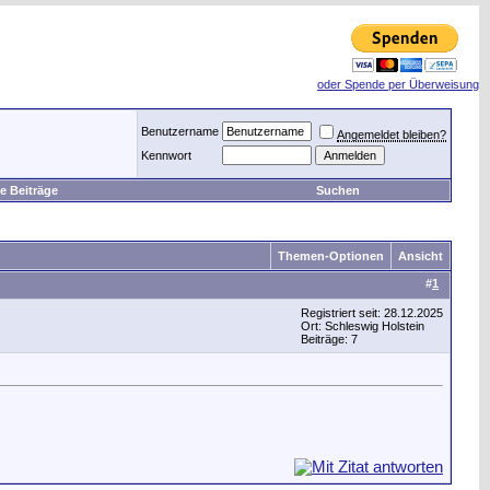
oder Spende per Überweisung
Benutzername
Angemeldet bleiben?
Kennwort
e Beiträge
Suchen
Themen-Optionen
Ansicht
#
1
Registriert seit: 28.12.2025
Ort: Schleswig Holstein
Beiträge: 7