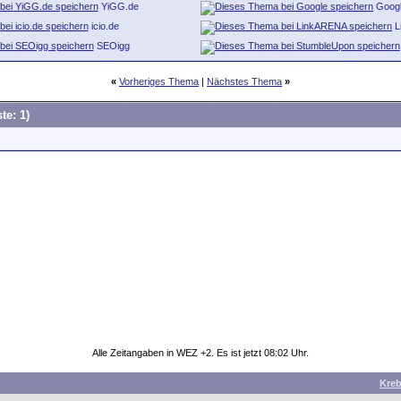
YiGG.de
Goog
icio.de
L
SEOigg
«
Vorheriges Thema
|
Nächstes Thema
»
te: 1)
Alle Zeitangaben in WEZ +2. Es ist jetzt
08:02
Uhr.
Kre