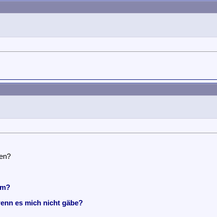
den?
em?
wenn es mich nicht gäbe?