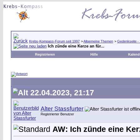
Krebs-Kompass-Forum seit 1997
>
Allgemeine Themen
>
Gedenkseite -
Ich zünde eine Kerze an für...
Registrieren
Hilfe
Kalend
22.04.2023, 21:17
Alter Stassfurter
Registrierter Benutzer
AW: Ich zünde eine Kerz