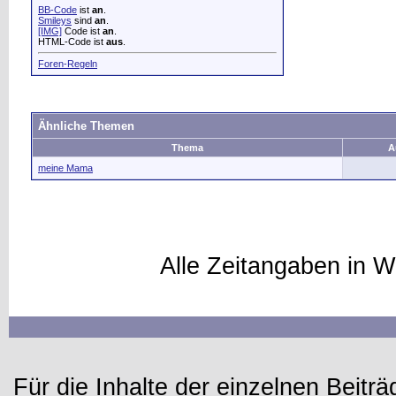
BB-Code
ist
an
.
Smileys
sind
an
.
[IMG]
Code ist
an
.
HTML-Code ist
aus
.
Foren-Regeln
Ähnliche Themen
Thema
A
meine Mama
Alle Zeitangaben in W
Für die Inhalte der einzelnen Beiträg