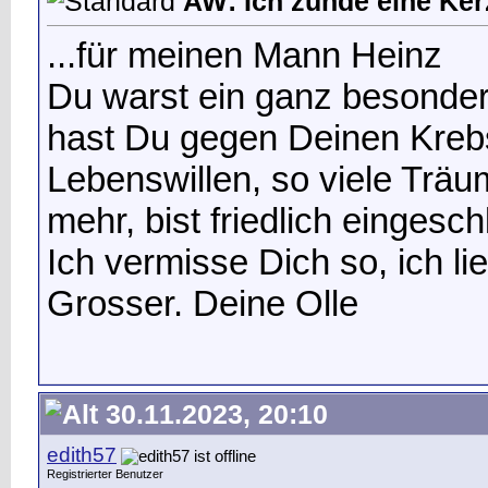
AW: Ich zünde eine Kerz
...für meinen Mann Heinz
Du warst ein ganz besonder
hast Du gegen Deinen Krebs
Lebenswillen, so viele Trä
mehr, bist friedlich einges
Ich vermisse Dich so, ich l
Grosser. Deine Olle
30.11.2023, 20:10
edith57
Registrierter Benutzer